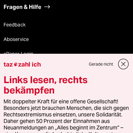
Fragen & Hilfe
Feedback
Aboservice
ePaper Login
taz
zahl ich
Gerade nicht

Downloads für Abonnierende
Links lesen, rechts
bekämpfen
© 2026 taz Verlags und Vertriebs GmbH
Mit doppelter Kraft für eine offene Gesellschaft!
Alle Rechte vorbehalten. Bei rechtlichen Fragen oder für Genehmigungen
wenden Sie sich bitte an
lizenzen@taz.de
Besonders jetzt brauchen Menschen, die sich gegen
Rechtsextremismus einsetzen, unsere Solidarität.
Daher gehen 50 Prozent der Einnahmen aus
Feedback
Redaktionsstatut
Kommune-Richtlinien
KI-
Neuanmeldungen an „Alles beginnt im Zentrum“ –