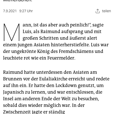
berlin
nord
7.9.2021
9:27 Uhr
teilen
M
wahrheit
ann, ist das aber auch peinlich!“, sagte
Luis, als Raimund aufsprang und mit
verlag
großen Schritten und äußerst alert
einem jungen Asiaten hinterherstiefelte. Luis war
verlag
der ungekrönte König des Fremdschämens und
veranstaltungen
leuchtete rot wie ein Feuermelder.
shop
Raimund hatte unterdessen den Asiaten am
fragen & hilfe
Brunnen vor der Eulaliakirche erreicht und redete
unterstützen
auf ihn ein. Er hatte den Lockdown genutzt, um
Japanisch zu lernen, und war entschlossen, die
abo
Insel am anderen Ende der Welt zu besuchen,
genossenschaft
sobald dies wieder möglich war. In der
Zwischenzeit jagte er ständig