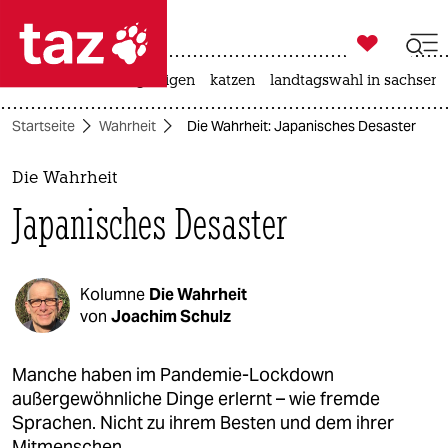

taz zahl ich
ceuta
hitze
bergsteigen
katzen
landtagswahl in sachsen-

taz zahl ich
Startseite
Wahrheit
Die Wahrheit: Japanisches Desaster
taz zahl ich
themen
Die Wahrheit
Japanisches Desaster
politik
öko
Kolumne
Die Wahrheit
gesellschaft
von
Joachim Schulz
kultur
Manche haben im Pandemie-Lockdown
außergewöhnliche Dinge erlernt – wie fremde
sport
Sprachen. Nicht zu ihrem Besten und dem ihrer
Mitmenschen.