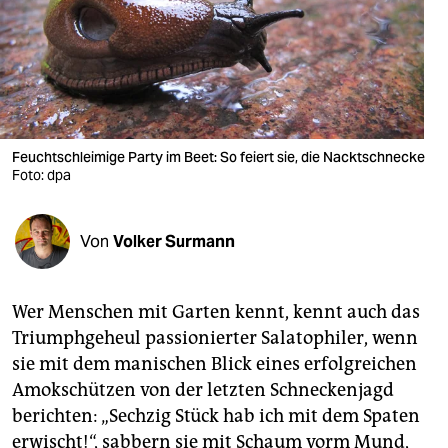
berlin
nord
wahrheit
verlag
Feuchtschleimige Party im Beet: So feiert sie, die Nacktschnecke
verlag
Foto: dpa
veranstaltungen
Von
Volker Surmann
shop
fragen & hilfe
Wer Menschen mit Garten kennt, kennt auch das
unterstützen
Triumphgeheul passionierter Salatophiler, wenn
sie mit dem manischen Blick eines erfolgreichen
abo
Amokschützen von der letzten Schneckenjagd
genossenschaft
berichten: „Sechzig Stück hab ich mit dem Spaten
erwischt!“, sabbern sie mit Schaum vorm Mund,