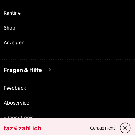
Kantine
Shop
Anzeigen
Fragen & Hilfe
Feedback
Aboservice
ePaper Login
taz
zahl ich
Gerade nicht

Downloads für Abonnierende