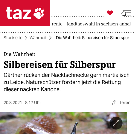

taz zahl ich
hitze
niedrigwasser
rente
landtagswahl in sachsen-anhalt

taz zahl ich
Startseite
Wahrheit
Die Wahrheit: Silbereisen für Silberspur
taz zahl ich
themen
Die Wahrheit
Silbereisen für Silberspur
politik
Gärtner rücken der Nacktschnecke gern martialisch
öko
zu Leibe. Naturschützer fordern jetzt die Rettung
dieser nackten Kanone.
gesellschaft
20.8.2021
8:17 Uhr
teilen
kultur
sport