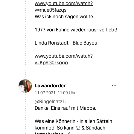
www.youtube.com/watch?
v=mue05fazqsI
Was ick noch sagen wollte...
1977 von Fahne wieder -aus- verliebt!
Linda Ronstadt - Blue Bayou
www.youtube.com/watch?
v=Kp9G0zkorio
Lowandorder
11.07.2021
,
11:09 Uhr
@Ringelnatz1:
Danke. Eins rauf mit Mappe.
Was eine Könnerin - in allen Sätteln
kommod! So kann 🛀 & Sündach