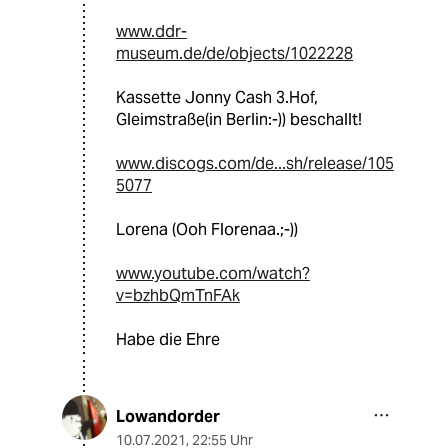
www.ddr-
museum.de/de/objects/1022228
Kassette Jonny Cash 3.Hof,
Gleimstraße(in Berlin:-)) beschallt!
www.discogs.com/de...sh/release/105
5077
Lorena (Ooh Florenaa.;-))
www.youtube.com/watch?
v=bzhbQmTnFAk
Habe die Ehre
Lowandorder
10.07.2021
,
22:55 Uhr