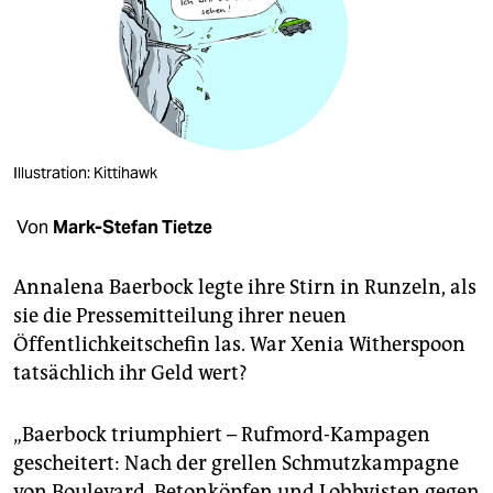
berlin
nord
wahrheit
verlag
Illustration: Kittihawk
verlag
Von
Mark-Stefan Tietze
veranstaltungen
shop
Annalena Baerbock legte ihre Stirn in Runzeln, als
sie die Pressemitteilung ihrer neuen
fragen & hilfe
Öffentlichkeitschefin las. War Xenia Witherspoon
unterstützen
tatsächlich ihr Geld wert?
abo
„Baerbock triumphiert – Rufmord-Kampagen
genossenschaft
gescheitert: Nach der grellen Schmutzkampagne
von Boulevard, Betonköpfen und Lobbyisten gegen