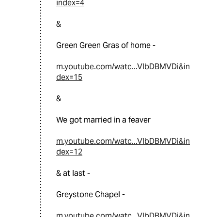
index=4
&
Green Green Gras of home -
m.youtube.com/watc...VIbDBMVDi&in
dex=15
&
We got married in a feaver
m.youtube.com/watc...VIbDBMVDi&in
dex=12
& at last -
Greystone Chapel -
m.youtube.com/watc...VIbDBMVDi&in