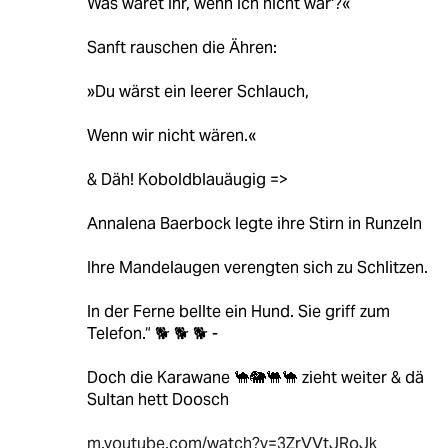
Was wäret ihr, wenn ich nicht wär'?«
Sanft rauschen die Ähren:
»Du wärst ein leerer Schlauch,
Wenn wir nicht wären.«
& Däh! Koboldblauäugig =>
Annalena Baerbock legte ihre Stirn in Runzeln
Ihre Mandelaugen verengten sich zu Schlitzen.
In der Ferne bellte ein Hund. Sie griff zum
Telefon.“ 🐕 🐕 🐕 -
Doch die Karawane 🐪🐘🐫🐪 zieht weiter & dä
Sultan hett Doosch
m.youtube.com/watch?v=3ZrVVtJRoJk