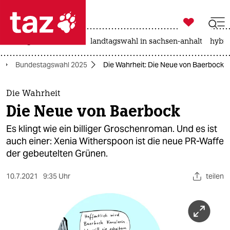

taz zahl ich
niedrigwasser
rente
landtagswahl in sachsen-anhalt
hybri

taz zahl ich
Bundestagswahl 2025
Die Wahrheit: Die Neue von Baerbock
taz zahl ich
themen
Die Wahrheit
Die Neue von Baerbock
politik
Es klingt wie ein billiger Groschenroman. Und es ist
öko
auch einer: Xenia Witherspoon ist die neue PR-Waffe
der gebeutelten Grünen.
gesellschaft
10.7.2021
9:35 Uhr
teilen
kultur
sport