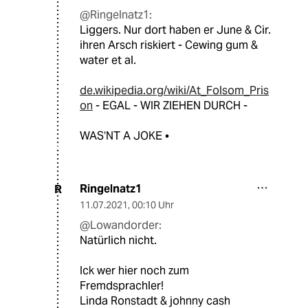
@Ringelnatz1:
Liggers. Nur dort haben er June & Cir.
ihren Arsch riskiert - Cewing gum &
water et al.
de.wikipedia.org/wiki/At_Folsom_Pris
on
- EGAL - WIR ZIEHEN DURCH -
WAS‘NT A JOKE •
Ringelnatz1
R
11.07.2021
,
00:10 Uhr
@Lowandorder:
Natürlich nicht.
Ick wer hier noch zum
Fremdsprachler!
Linda Ronstadt & johnny cash