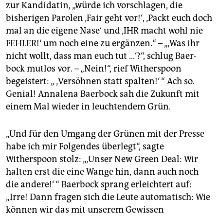
zur Kandidatin, „würde ich vorschlagen, die
bisherigen Parolen ‚Fair geht vor!‘, ‚Packt euch doch
mal an die eigene Nase‘ und ‚IHR macht wohl nie
FEHLER!‘ um noch eine zu ergänzen.“ – „‚Was ihr
nicht wollt, dass man euch tut …‘?“, schlug Baer­
bock mutlos vor. – „Nein!“, rief Witherspoon
begeistert: „ ‚Versöhnen statt spalten!‘ “ Ach so.
Genial! Anna­lena Baerbock sah die Zukunft mit
einem Mal wieder in leuchtendem Grün.
„Und für den Umgang der Grünen mit der Presse
habe ich mir Folgendes überlegt“, sagte
Witherspoon stolz: „‚Unser New Green Deal: Wir
halten erst die eine Wange hin, dann auch noch
die andere!‘ “ Baerbock sprang erleichtert auf:
„Irre! Dann fragen sich die Leute automatisch: Wie
können wir das mit unserem Gewissen