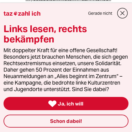
Na Si‘cher dat. Dat wüßt ich ever. Da mähtste
taz
zahl ich
Gerade nicht

nix.
Links lesen, rechts
Normal
bekämpfen
unterm—— Tusch - geht klaro wiedermal
Mit doppelter Kraft für eine offene Gesellschaft!
Auf den Alten aus Wiedensahl
Besonders jetzt brauchen Menschen, die sich gegen
Rechtsextremismus einsetzen, unsere Solidarität.
& kein Scheiß
Daher gehen 50 Prozent der Einnahmen aus
Neuanmeldungen an „Alles beginnt im Zentrum“ –
Auf Bell&Reis
eine Kampagne, die bedrohte linke Kulturzentren
und Jugendorte unterstützt. Sind Sie dabei?
Ein Telefon, früher auch Telephon (von
altgriechisch τῆλε tēle „fern“ und φωνή phōnē

„Laut, Ton, Stimme, Sprache“;[4] Begriff
Ja, ich will
geprägt von Philipp Reis), auch
Fernsprechapparat (FeAp) oder Fernsprecher
Schon dabei!
(bahninterne Abkürzung Fspr) genannt, ist ein
Kommunikationsmittel zur Übermittlung von