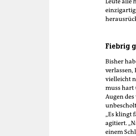
Leute alle 
einzigarti
herausrück
Fiebrig 
Bisher hab
verlassen, 
vielleicht
muss hart 
Augen des 
unbeschol
„Es klingt 
agitiert. 
einem Schl