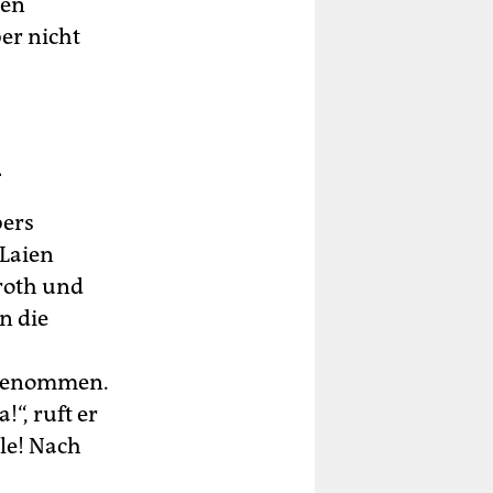
ren
er nicht
h
bers
 Laien
nroth und
n die
ngenommen.
“, ruft er
le! Nach