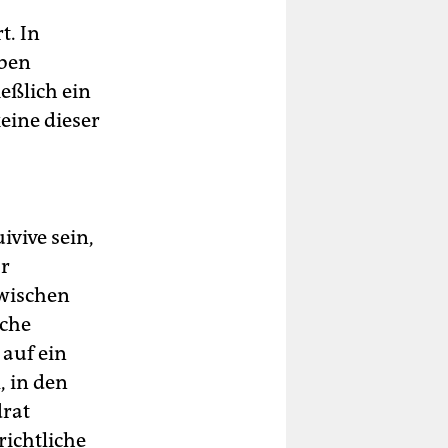
t. In
lben
eßlich ein
eine dieser
vive sein,
ar
zwischen
sche
 auf ein
, in den
drat
richtliche