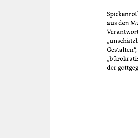
Spickenrot
aus den Mu
Verantwort
„unschätzb
Gestalten“
„bürokrati
der gottge