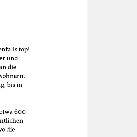
nfalls top!
 er und
an die
nwohnern.
g, bis in
 etwa 600
entlichen
wo die