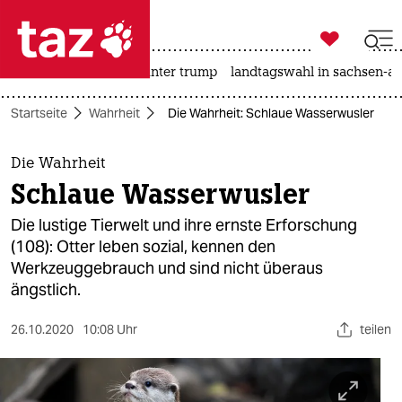

taz zahl ich
nahost-konflikt
usa unter trump
landtagswahl in sachsen-an

taz zahl ich
Startseite
Wahrheit
Die Wahrheit: Schlaue Wasserwusler
taz zahl ich
themen
Die Wahrheit
Schlaue Wasserwusler
politik
Die lustige Tierwelt und ihre ernste Erforschung
öko
(108): Otter leben sozial, kennen den
Werkzeuggebrauch und sind nicht überaus
gesellschaft
ängstlich.
kultur
26.10.2020
10:08 Uhr
teilen
sport