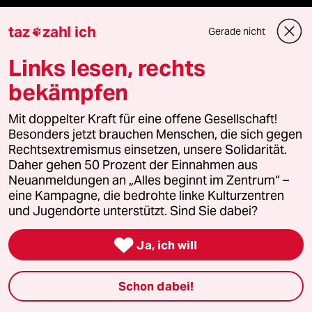
Hausblog
taz
zahl ich
Gerade nicht

Die Seitenwende
Links lesen, rechts
bekämpfen
Stellen
Mit doppelter Kraft für eine offene Gesellschaft!
Presse
Besonders jetzt brauchen Menschen, die sich gegen
Rechtsextremismus einsetzen, unsere Solidarität.
Daher gehen 50 Prozent der Einnahmen aus
Neuanmeldungen an „Alles beginnt im Zentrum“ –
Unterstützen
eine Kampagne, die bedrohte linke Kulturzentren
und Jugendorte unterstützt. Sind Sie dabei?
abo

Ja, ich will
genossenschaft
Schon dabei!
taz zahl ich