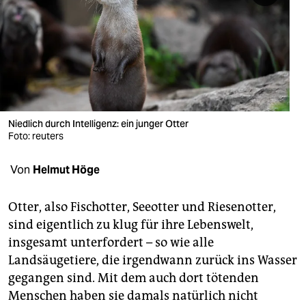
berlin
nord
wahrheit
verlag
verlag
Niedlich durch Intelligenz: ein junger Otter
Foto: reuters
veranstaltungen
Von
Helmut Höge
shop
fragen & hilfe
Otter, also Fischotter, Seeotter und Riesenotter,
sind eigentlich zu klug für ihre Lebenswelt,
unterstützen
insgesamt unterfordert – so wie alle
abo
Landsäugetiere, die irgendwann zurück ins Wasser
gegangen sind. Mit dem auch dort tötenden
genossenschaft
Menschen haben sie damals natürlich nicht