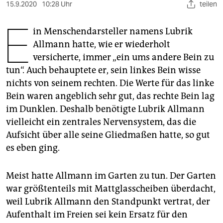
berlin
15.9.2020
10:28 Uhr
teilen
E
nord
in Menschendarsteller namens Lubrik
Allmann hatte, wie er wiederholt
wahrheit
versicherte, immer „ein ums andere Bein zu
verlag
tun“. Auch behauptete er, sein linkes Bein wisse
nichts von seinem rechten. Die Werte für das linke
verlag
Bein waren angeblich sehr gut, das rechte Bein lag
veranstaltungen
im Dunklen. Deshalb benötigte Lubrik Allmann
vielleicht ein zentrales Nervensystem, das die
shop
Aufsicht über alle seine Gliedmaßen hatte, so gut
fragen & hilfe
es eben ging.
unterstützen
Meist hatte Allmann im Garten zu tun. Der Garten
abo
war größtenteils mit Mattglasscheiben überdacht,
weil Lubrik Allmann den Standpunkt vertrat, der
genossenschaft
Aufenthalt im Freien sei kein Ersatz für den