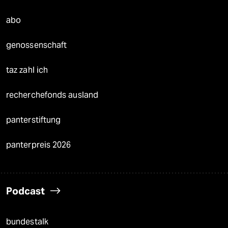
abo
genossenschaft
taz zahl ich
recherchefonds ausland
panterstiftung
panterpreis 2026
Podcast
bundestalk