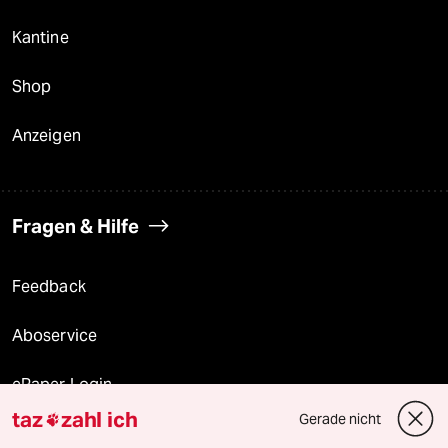
Kantine
Shop
Anzeigen
Fragen & Hilfe
Feedback
Aboservice
ePaper Login
taz
zahl ich
Gerade nicht

Downloads für Abonnierende