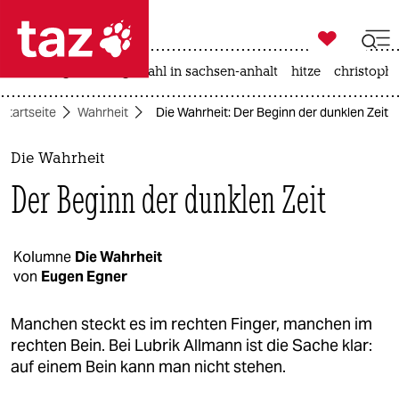

taz zahl ich
iran-krieg
landtagswahl in sachsen-anhalt
hitze
christophe

taz zahl ich
Startseite
Wahrheit
Die Wahrheit: Der Beginn der dunklen Zeit
taz zahl ich
themen
Die Wahrheit
Der Beginn der dunklen Zeit
politik
öko
Kolumne
Die Wahrheit
von
Eugen Egner
gesellschaft
kultur
Manchen steckt es im rechten Finger, manchen im
rechten Bein. Bei Lubrik Allmann ist die Sache klar:
sport
auf einem Bein kann man nicht stehen.