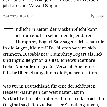
berlin
jetzt alle zum Masked Singer.
nord
28.4.2020
8:07 Uhr
teilen
wahrheit
E
ndlich! In Zeiten der Maskenpflicht kann
verlag
ich nun endlich selber den legendären
Humphrey-Bo­­gart-­Satz sagen: „Ich schau dir
verlag
in die Augen, Kleines!“. Die älteren werden sich
veranstaltungen
erinnern: „Casablanca“. Humphrey Bogart als Rick
und Ingrid Bergman als Ilsa. Eine wunderbare
shop
Liebe. Am Ende ein großer Verzicht. Aber eine
fragen & hilfe
falsche Übersetzung durch die Synchronisation.
unterstützen
Was wir in Deutschland für eine der schönsten
abo
Liebeserklärungen der Welt halten, ist in
Wirklichkeit nichts anderes als ein Trinkspruch. Im
genossenschaft
Original sagt Rick zu Ilsa: „Here’s looking at you,