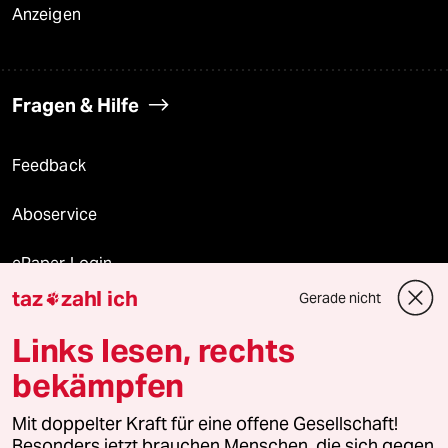
Anzeigen
Fragen & Hilfe
Feedback
Aboservice
ePaper Login
taz
zahl ich
Gerade nicht

Downloads für Abonnierende
Links lesen, rechts
bekämpfen
© 2026 taz Verlags und Vertriebs GmbH
Mit doppelter Kraft für eine offene Gesellschaft!
Alle Rechte vorbehalten. Bei rechtlichen Fragen oder für Genehmigungen
wenden Sie sich bitte an
lizenzen@taz.de
Besonders jetzt brauchen Menschen, die sich gegen