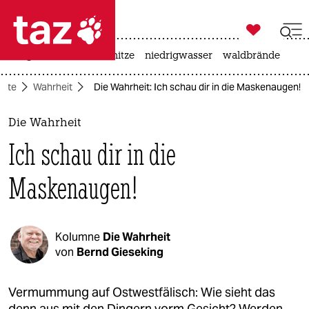

taz zahl ich
krieg in der ukraine
hitze
niedrigwasser
waldbrände

taz zahl ich
eite
Wahrheit
Die Wahrheit: Ich schau dir in die Maskenaugen!
taz zahl ich
themen
Die Wahrheit
Ich schau dir in die
politik
Maskenaugen!
öko
gesellschaft
Kolumne
Die Wahrheit
kultur
von
Bernd Gieseking
sport
Vermummung auf Ostwestfälisch: Wie sieht das
denn aus mit den Dingern vorm Gesicht? Werden