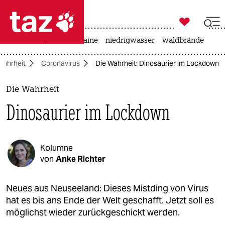

taz zahl ich
hitze
krieg in der ukraine
niedrigwasser
waldbrände

taz zahl ich
Wahrheit
Coronavirus
Die Wahrheit: Dinosaurier im Lockdown
taz zahl ich
themen
Die Wahrheit
Dinosaurier im Lockdown
politik
öko
Kolumne
gesellschaft
von
Anke Richter
kultur
Neues aus Neuseeland: Dieses Mistding von Virus
hat es bis ans Ende der Welt geschafft. Jetzt soll es
sport
möglichst wieder zurückgeschickt werden.