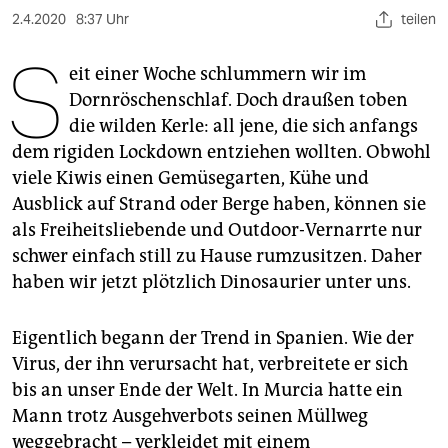
berlin
2.4.2020
8:37 Uhr
teilen
nord
S
eit einer Woche schlummern wir im
wahrheit
Dornröschenschlaf. Doch draußen toben
die wilden Kerle: all jene, die sich anfangs
verlag
dem rigiden Lockdown entziehen wollten. Obwohl
verlag
viele Kiwis einen Gemüsegarten, Kühe und
Ausblick auf Strand oder Berge haben, können sie
veranstaltungen
als Freiheitsliebende und Outdoor-Vernarrte nur
shop
schwer einfach still zu Hause rumzusitzen. Daher
haben wir jetzt plötzlich Dinosaurier unter uns.
fragen & hilfe
unterstützen
Eigentlich begann der Trend in Spanien. Wie der
Virus, der ihn verursacht hat, verbreitete er sich
abo
bis an unser Ende der Welt. In Murcia hatte ein
genossenschaft
Mann trotz Ausgehverbots seinen Müllweg
weggebracht – verkleidet mit einem