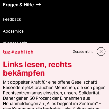
Fragen & Hilfe
Feedback
Aboservice
ePaper Login
taz
zahl ich
Gerade nicht

Downloads für Abonnierende
Links lesen, rechts
bekämpfen
© 2026 taz Verlags und Vertriebs GmbH
Mit doppelter Kraft für eine offene Gesellschaft!
Alle Rechte vorbehalten. Bei rechtlichen Fragen oder für Genehmigungen
wenden Sie sich bitte an
lizenzen@taz.de
Besonders jetzt brauchen Menschen, die sich gegen
Rechtsextremismus einsetzen, unsere Solidarität.
Daher gehen 50 Prozent der Einnahmen aus
Feedback
Redaktionsstatut
Kommune-Richtlinien
KI-
Neuanmeldungen an „Alles beginnt im Zentrum“ –