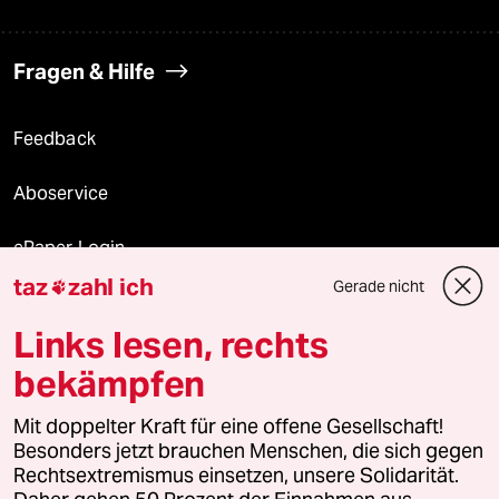
Fragen & Hilfe
Feedback
Aboservice
ePaper Login
taz
zahl ich
Gerade nicht

Downloads für Abonnierende
Links lesen, rechts
bekämpfen
© 2026 taz Verlags und Vertriebs GmbH
Alle Rechte vorbehalten. Bei rechtlichen Fragen oder für Genehmigungen
Mit doppelter Kraft für eine offene Gesellschaft!
wenden Sie sich bitte an
lizenzen@taz.de
Besonders jetzt brauchen Menschen, die sich gegen
Rechtsextremismus einsetzen, unsere Solidarität.