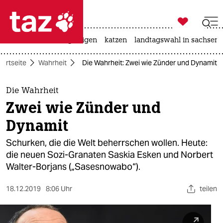

taz zahl ich
ceuta
hitze
bergsteigen
katzen
landtagswahl in sachsen-

taz zahl ich
tartseite
Wahrheit
Die Wahrheit: Zwei wie Zünder und Dynamit
taz zahl ich
themen
Die Wahrheit
Zwei wie Zünder und
politik
Dynamit
öko
Schurken, die die Welt beherrschen wollen. Heute:
die neuen Sozi-Granaten Saskia Esken und Norbert
gesellschaft
Walter-Borjans („Sasesnowabo“).
kultur
18.12.2019
8:06 Uhr
teilen
sport