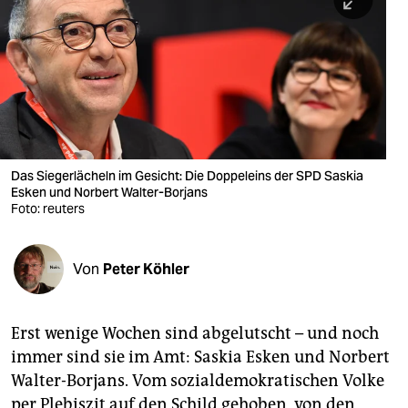
berlin
nord
wahrheit
verlag
verlag
Das Siegerlächeln im Gesicht: Die Doppeleins der SPD Saskia
Esken und Norbert Walter-Borjans
veranstaltungen
Foto: reuters
shop
fragen & hilfe
Von
Peter Köhler
unterstützen
Erst wenige Wochen sind abgelutscht – und noch
abo
immer sind sie im Amt: Saskia Esken und Norbert
genossenschaft
Walter-Borjans. Vom sozialdemokratischen Volke
per Plebiszit auf den Schild gehoben, von den