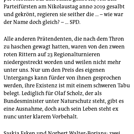
epaper login
Parteifürsten am Nikolaustag anno 2019 gesalbt
und gekrönt, regieren sie seither die … – wie war
der Name doch gleich? – … SPD.
Alle anderen Prätendenten, die nach dem Thron
zu haschen gewagt hatten, waren von den zween
roten Rittern auf 23 Regionalturnieren
niedergestreckt worden und weilen nicht mehr
unter uns. Nur um den Preis des eigenen
Untergangs kann fürder von ihnen gesprochen
werden, ihre Existenz ist mit einem schweren Tabu
belegt. Lediglich für Olaf Scholz, der als
Bundesminister unter Naturschutz steht, gibt es
eine Ausnahme, doch auch sein Leben steht ex
nunc unter klarem Vorbehalt.
Saskia Esken und Norbert Walter-Borjans: zwei