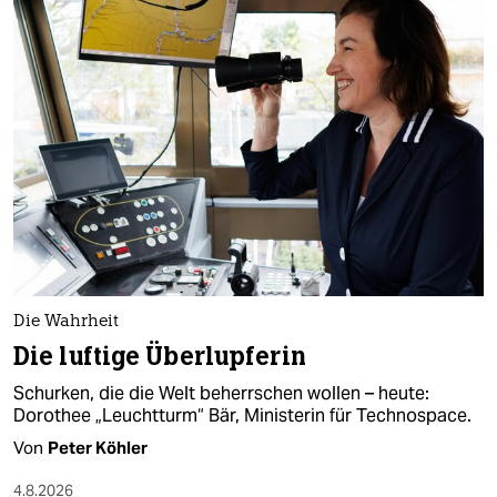
berlin
nord
wahrheit
verlag
verlag
veranstaltungen
shop
fragen & hilfe
Die Wahrheit
Die luftige Überlupferin
unterstützen
Schurken, die die Welt beherrschen wollen – heute:
abo
Dorothee „Leuchtturm“ Bär, Ministerin für Technospace.
Von
Peter Köhler
genossenschaft
4.8.2026