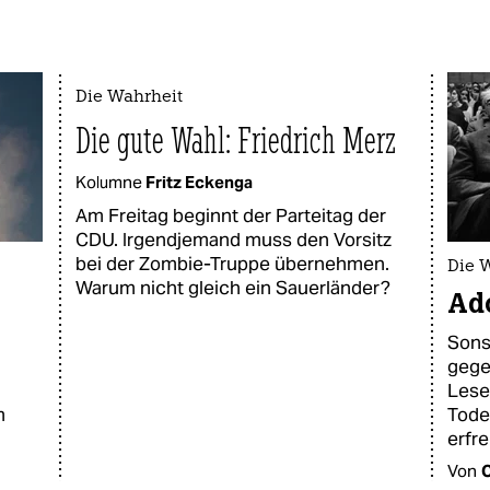
Die Wahrheit
Die gute Wahl: Friedrich Merz
Kolumne
Fritz Eckenga
Am Freitag beginnt der Parteitag der
CDU. Irgendjemand muss den Vorsitz
bei der Zombie-Truppe übernehmen.
Die 
Warum nicht gleich ein Sauerländer?
Ad
Sons
gege
Lese
m
Tode
erfr
Von
C