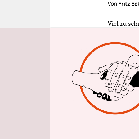
epaper login
Von
Fritz E
Viel zu sch
Brems, keh