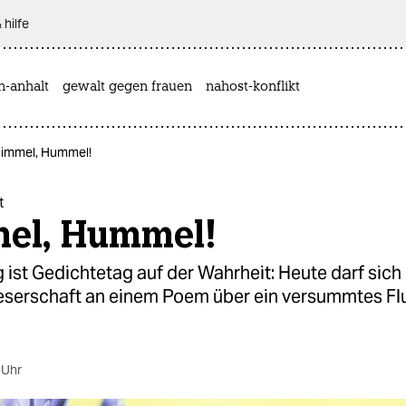
 hilfe
n-anhalt
gewalt gegen frauen
nahost-konflikt
Himmel, Hummel!
t
el, Hummel!
ist Gedichtetag auf der Wahrheit: Heute darf sich 
eserschaft an einem Poem über ein versummtes Fl
 Uhr