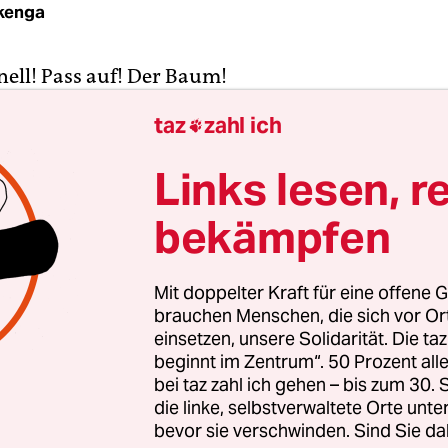
ckenga
nell! Pass auf! Der Baum!
taz
zahl ich

r um, das schaffst du kaum.
Links lesen, r
bekämpfen
Mit doppelter Kraft für eine offene G
brauchen Menschen, die sich vor O
einsetzen, unsere Solidarität. Die ta
beginnt im Zentrum“. 50 Prozent a
bei taz zahl ich gehen – bis zum 30
die linke, selbstverwaltete Orte unte
bevor sie verschwinden. Sind Sie da