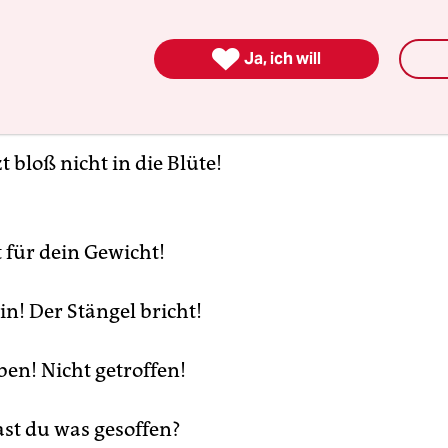

Ja, ich will
 noch, gute Güte.
zt bloß nicht in die Blüte!
t für dein Gewicht!
in! Der Stängel bricht!
ben! Nicht getroffen!
ast du was gesoffen?