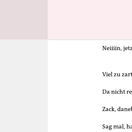
Na, so grad
Neiiiin, jet
Viel zu zar
Da nicht re
Zack, dane
Sag mal, h