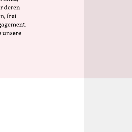
ür deren
n, frei
ngagement.
e unsere