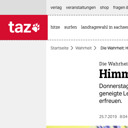
hautnavigation anspringen
hauptinhalt anspringen
footer anspringen
verlag
veranstaltungen
shop
fragen &
hitze
surfen
landtagswahl in sachse

taz zahl ich
taz zahl ich
Startseite
Wahrheit
Die Wahrheit: 
themen
politik
Die Wahrhei
Himm
öko
Donnerstag 
gesellschaft
geneigte L
erfreuen.
kultur
sport
25.7.2019
8:04