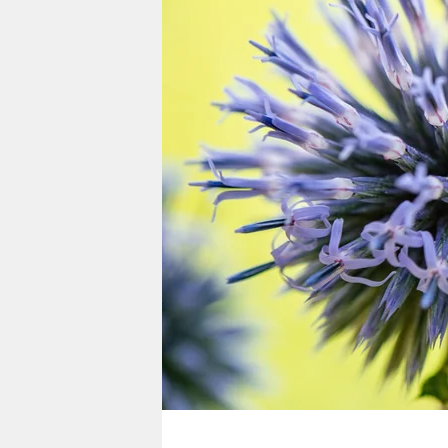
berlin
nord
wahrheit
verlag
verlag
veranstaltungen
shop
fragen & hilfe
unterstützen
abo
genossenschaft