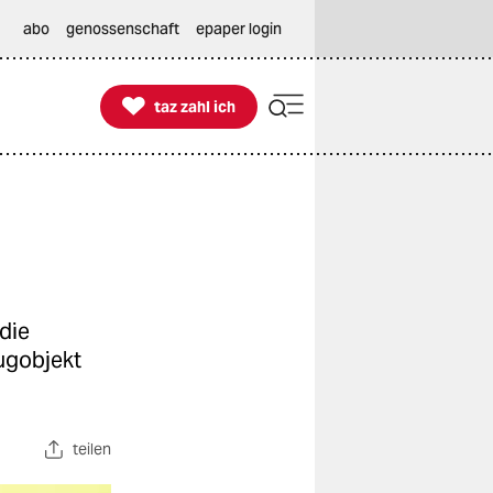
abo
genossenschaft
epaper login

taz zahl ich
taz zahl ich
die
ugobjekt
teilen