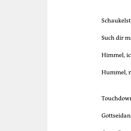
Schaukelst,
Such dir m
Himmel, ich
Hummel, n
Touchdown
Gottseidank