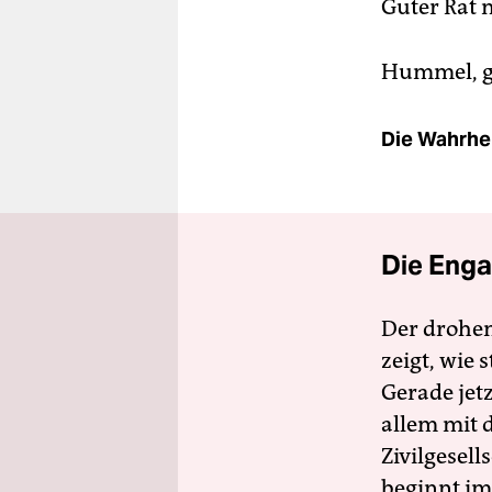
Guter Rat 
Hummel, g
Die Wahrhei
Die Enga
Der drohe
zeigt, wie
Gerade jet
allem mit d
Zivilgesell
beginnt im