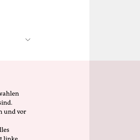
wahlen
sind.
h und vor
lles
 linke,