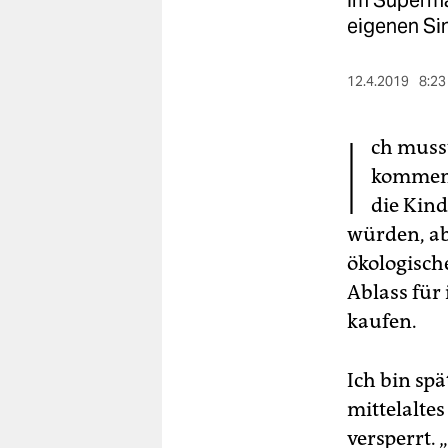
Im Supermar
berlin
eigenen Sin
nord
12.4.2019
8:23
wahrheit
I
verlag
ch musst
kommen.
verlag
die Kind
veranstaltungen
würden, abe
shop
ökologisch
Ablass für
fragen & hilfe
kaufen.
unterstützen
abo
Ich bin spä
mittelalte
genossenschaft
versperrt.