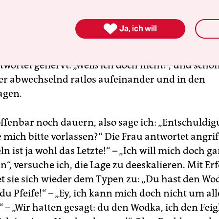

Ja, ich will
 ganz unberechtigterweise fragt sie: „Aber wo iss
wortet genervt: „Weiß ich doch nicht!“, und scho
er abwechselnd ratlos aufeinander und in den
agen.
ffenbar noch dauern, also sage ich: „Entschuldig
mich bitte vorlassen?“ Die Frau antwortet angriff
n ist ja wohl das Letzte!“ – „Ich will mich doch ga
“, versuche ich, die Lage zu deeskalieren. Mit Er
et sie sich wieder dem Typen zu: „Du hast den Wo
du Pfeife!“ – „Ey, ich kann mich doch nicht um all
– „Wir hatten gesagt: du den Wodka, ich den Feig