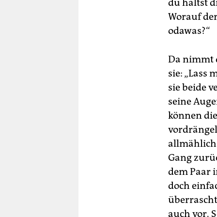
du hältst 
Worauf der
odawas?“
Da nimmt d
sie: „Lass 
sie beide ve
seine Auge
können die 
vordrängel
allmählich
Gang zurüc
dem Paar i
doch einfa
überrascht
auch vor. S