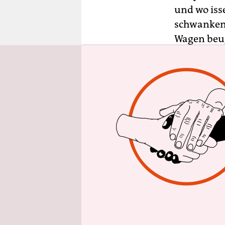
epaper login
und wo isse
schwankend
Wagen beug
Jetzt fällt
Glück, den