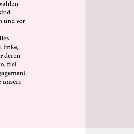
wahlen
sind.
h und vor
lles
 linke,
ür deren
n, frei
ngagement.
e unsere