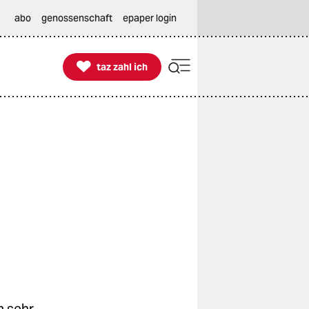
abo
genossenschaft
epaper login

taz zahl ich
taz zahl ich