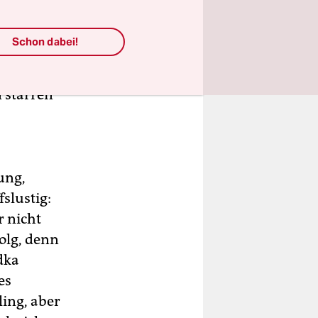
Schon dabei!
er dann?“
n starren
ung,
slustig:
r nicht
folg, denn
dka
es
ling, aber