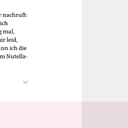
r nachruft:
lich
g mal,
ir leid,
ann ich die
em Nutella-