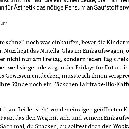
kt trifft man auf die einfachen Leute, die mit ihre
n für Ästhetik das nötige Pensum an Saufstoff er
 Uhr
e schnell noch was einkaufen, bevor die Kinder
 Nun liegt das Nutella-Glas im Einkaufswagen, 
er nicht nur am Freitag, sondern jeden Tag strei
r weil sie gerade wegen der Fridays for Future ih
es Gewissen entdecken, musste ich ihnen verspr
 ihre Sünde noch ein Päckchen Fairtrade-Bio-Kaff
t dran. Leider steht vor der einzigen geöffneten K
s Paar, das den Weg mit sich und seinem Einkauf
 „Sach mal, du Spacken, du solltest doch den Wodk