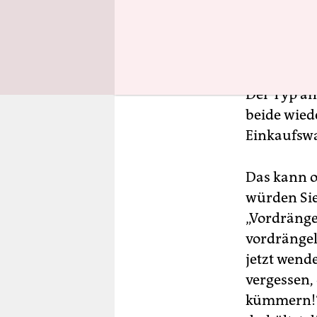
Aber nicht
Der Typ ant
beide wied
Einkaufsw
Das kann o
würden Sie 
„Vordrängel
vordrängeln
jetzt wend
vergessen, 
kümmern!“ 