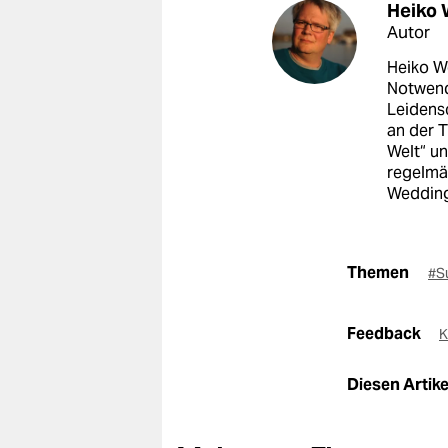
Heiko 
Autor
Heiko We
Notwend
Leidens
an der T
Welt“ u
regelmäß
Wedding
Themen
#S
Feedback
K
Diesen Artikel