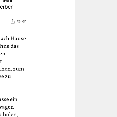
m sehr
werben.
teilen
 nach Hause
ohne das
ken
r
echen, zum
ee zu
asse ein
swagen
a holen,