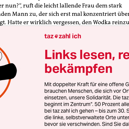
r nun?“, ruft die leicht lallende Frau dem stark
en Mann zu, der sich erst mal konzentriert übe
t. Hatte er wirklich vergessen, den Wodka reinz
 es ihm wieder ein: „Ich hab den Wodka doch geholt
taz
zahl ich

ke ich, dann kann es ja weitergehen.
Links lesen, r
bekämpfen
Mit doppelter Kraft für eine offene G
brauchen Menschen, die sich vor O
einsetzen, unsere Solidarität. Die ta
beginnt im Zentrum“. 50 Prozent a
bei taz zahl ich gehen – bis zum 30
die linke, selbstverwaltete Orte unte
bevor sie verschwinden. Sind Sie da