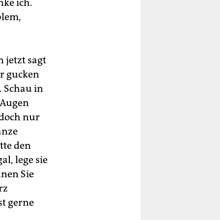
nke ich.
blem,
jetzt sagt
ir gucken
h. Schau in
n Augen
 doch nur
anze
tte den
l, lege sie
nnen Sie
rz
st gerne