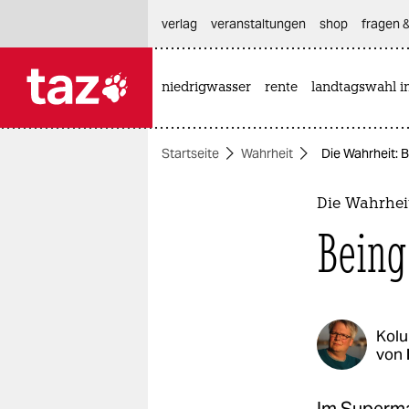
hautnavigation anspringen
hauptinhalt anspringen
footer anspringen
verlag
veranstaltungen
shop
fragen &
niedrigwasser
rente
landtagswahl i

taz zahl ich
taz zahl ich
Startseite
Wahrheit
Die Wahrheit: 
themen
politik
Die Wahrhei
Being
öko
gesellschaft
kultur
Kol
von
sport