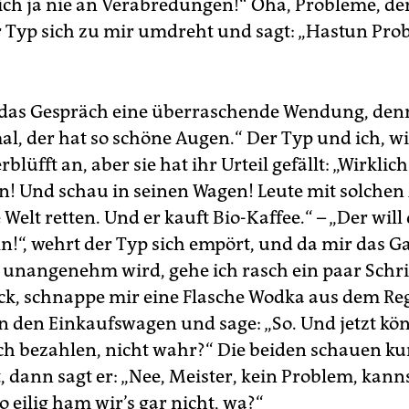
dich ja nie an Verabredungen!“ Oha, Probleme, de
 Typ sich zu mir umdreht und sagt: „Hastun Pro
as Gespräch eine überraschende Wendung, denn 
mal, der hat so schöne Augen.“ Der Typ und ich, w
rblüfft an, aber sie hat ihr Urteil gefällt: „Wirklic
n! Und schau in seinen Wagen! Leute mit solche
Welt retten. Und er kauft Bio-Kaffee.“ – „Der will
n!“, wehrt der Typ sich empört, und da mir das G
 unangenehm wird, gehe ich rasch ein paar Schri
k, schnappe mir eine Flasche Wodka aus dem Rega
n den Einkaufswagen und sage: „So. Und jetzt kö
ch bezahlen, nicht wahr?“ Die beiden schauen ku
, dann sagt er: „Nee, Meister, kein Problem, kann
o eilig ham wir’s gar nicht, wa?“