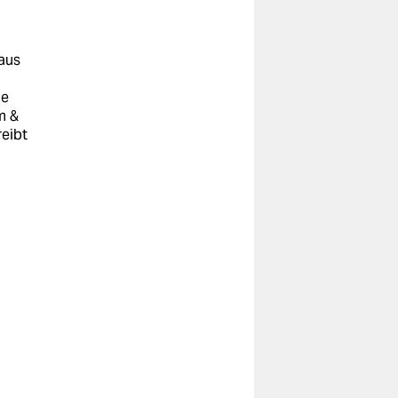
 aus
ie
m &
eibt