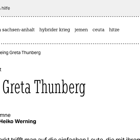
 hilfe
n sachsen-anhalt
hybrider krieg
jemen
ceuta
hitze
Being Greta Thunberg
t
 Greta Thunberg
umne
Heiko Werning