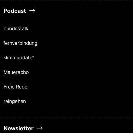
Podcast
bundestalk
fernverbindung
klima update°
Mauerecho
Freie Rede
reingehen
Newsletter