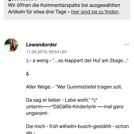
Wir öffnen die Kommentarspalte bei ausgewählten
Artikeln für etwa drei Tage –
hier sind sie zu finden
.
Lowandorder
11.04.2019
,
09:54 Uhr
;) - a weng - “…es klappert der Huf am Stege…“
&
Aller Wege: - “Wer Gummistiefel tragen soll.
Da sag er lieber - Lebe wohl.“ ^¡*
unterm——*DäDäRä-Kinderlyrik —-mal ganz
ungenant-
Die mich - früh wilhelm-busch-gestählt - schon
als -