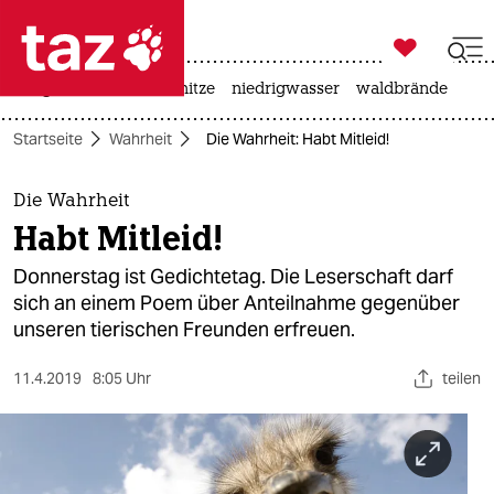

taz zahl ich
krieg in der ukraine
hitze
niedrigwasser
waldbrände

taz zahl ich
Startseite
Wahrheit
Die Wahrheit: Habt Mitleid!
taz zahl ich
themen
Die Wahrheit
Habt Mitleid!
politik
Donnerstag ist Gedichtetag. Die Leserschaft darf
öko
sich an einem Poem über Anteilnahme gegenüber
unseren tierischen Freunden erfreuen.
gesellschaft
11.4.2019
8:05 Uhr
teilen
kultur
sport