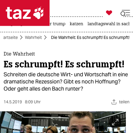

taz zahl ich
bergsteigen
usa unter trump
katzen
landtagswahl in sachs

taz zahl ich
Startseite
Wahrheit
Die Wahrheit: Es schrumpft! Es schrumpft!
taz zahl ich
themen
Die Wahrheit
Es schrumpft! Es schrumpft!
politik
Schreiten die deutsche Wirt- und Wortschaft in eine
öko
dramatische Rezession? Gibt es noch Hoffnung?
Oder geht alles den Bach runter?
gesellschaft
14.5.2019
8:09 Uhr
teilen
kultur
sport