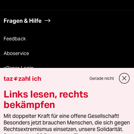
Fragen & Hilfe
Feedback
Aboservice
ePaper Login
taz
zahl ich
Gerade nicht

Downloads für Abonnierende
Links lesen, rechts
bekämpfen
© 2026 taz Verlags und Vertriebs GmbH
Mit doppelter Kraft für eine offene Gesellschaft!
Alle Rechte vorbehalten. Bei rechtlichen Fragen oder für Genehmigungen
wenden Sie sich bitte an
lizenzen@taz.de
Besonders jetzt brauchen Menschen, die sich gegen
Rechtsextremismus einsetzen, unsere Solidarität.