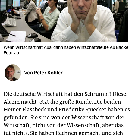
berlin
nord
wahrheit
verlag
Wenn Wirtschaft hat Aua, dann haben Wirtschaftsleute Au Backe
verlag
Foto: ap
veranstaltungen
Von
Peter Köhler
shop
fragen & hilfe
Die deutsche Wirtschaft hat den Schrumpf! Dieser
unterstützen
Alarm macht jetzt die große Runde. Die beiden
Heiner Flassbeck und Friederike Spiecker haben es
abo
gefunden. Sie sind von der Wissenschaft von der
genossenschaft
Wirtschaft, nicht von der Wissenschaft, aber das
tut nichts. Sie haben Rechnen gemacht und sich