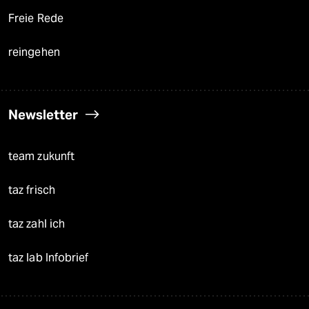
Freie Rede
reingehen
Newsletter
team zukunft
taz frisch
taz zahl ich
taz lab Infobrief