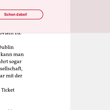
ich in
, dass der
Schon dabei!
er irischen
die
viant zu.
 Dublin
e kann man
ahrt sogar
sellschaft,
war mit der
Ticket