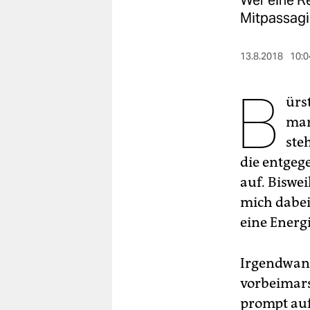
Wer eine Re
berlin
Mitpassagie
nord
13.8.2018
10:0
wahrheit
B
verlag
ürs
mar
verlag
ste
veranstaltungen
die entgeg
shop
auf. Biswei
mich dabei
fragen & hilfe
eine Energ
unterstützen
abo
Irgendwann
vorbeimarsc
genossenschaft
prompt auf