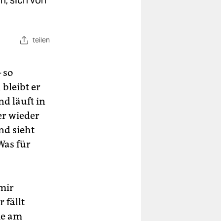
n, sich von
teilen
 so
 bleibt er
nd läuft in
er wieder
nd sieht
Was für
mir
 fällt
ie am