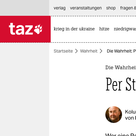
hautnavigation anspringen
hauptinhalt anspringen
footer anspringen
verlag
veranstaltungen
shop
fragen &
krieg in der ukraine
hitze
niedrigwa

taz zahl ich
taz zahl ich
Startseite
Wahrheit
Die Wahrheit: 
themen
politik
Die Wahrhei
Per S
öko
gesellschaft
kultur
Kol
von
sport