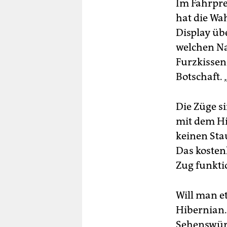
Im Fahrprei
hat die Wa
Display übe
welchen Na
Furzkissen.
Botschaft. 
Die Züge s
mit dem Hi
keinen Sta
Das kostenl
Zug funkti
Will man e
Hibernian.
Sehenswürd