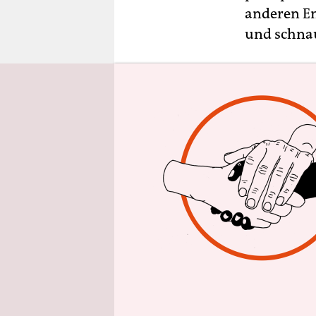
epaper login
anderen En
und schnau