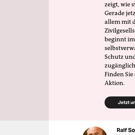
zeigt, wie
Gerade jet
allem mit d
Zivilgesell
beginnt im
selbstverw
Schutz und 
zugänglich
Finden Sie
Aktion.
Jetzt u
Ralf S