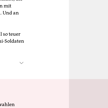
n mit
n. Und an
l so teuer
ni-Soldaten
wahlen