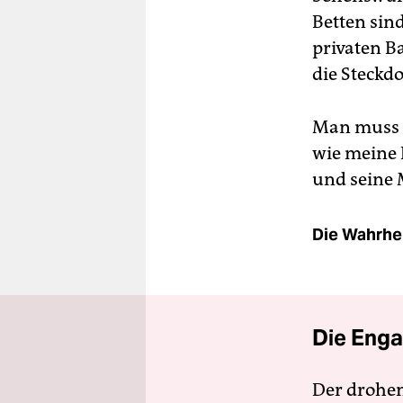
Betten sin
privaten B
die Steckd
Man muss a
wie meine 
und seine 
Die Wahrhei
Die Enga
Der drohe