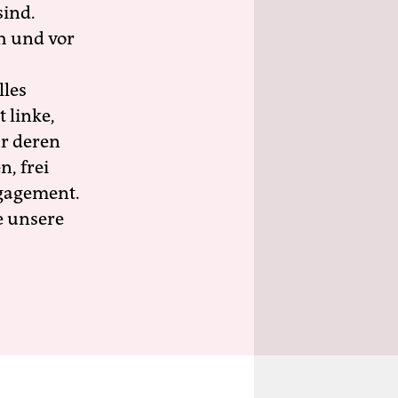
sind.
h und vor
lles
 linke,
ür deren
n, frei
ngagement.
e unsere