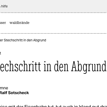
 hilfe
sser
waldbrände
Per Stechschritt in den Abgrund
t
techschritt in den Abgrund
umne
Ralf Sotscheck