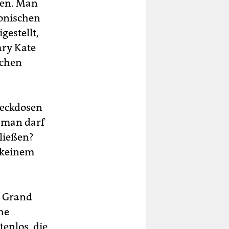
lten. Man
ronischen
gestellt,
ary Kate
schen
teckdosen
 man darf
ließen?
n keinem
d Grand
he
enlos, die