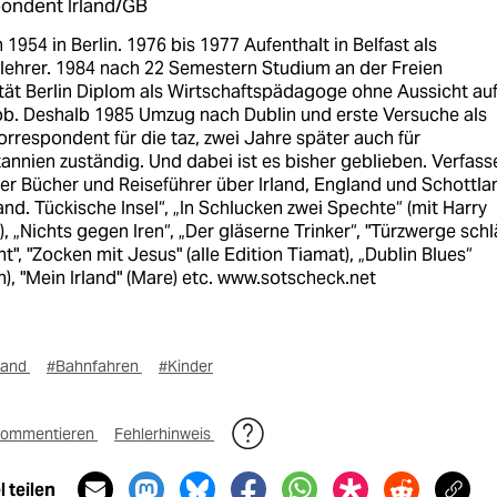
ondent Irland/GB
1954 in Berlin. 1976 bis 1977 Aufenthalt in Belfast als
lehrer. 1984 nach 22 Semestern Studium an der Freien
tät Berlin Diplom als Wirtschaftspädagoge ohne Aussicht au
ob. Deshalb 1985 Umzug nach Dublin und erste Versuche als
orrespondent für die taz, zwei Jahre später auch für
annien zuständig. Und dabei ist es bisher geblieben. Verfass
er Bücher und Reiseführer über Irland, England und Schottla
rland. Tückische Insel“, „In Schlucken zwei Spechte“ (mit Harry
, „Nichts gegen Iren“, „Der gläserne Trinker“, "Türzwerge sch
t", "Zocken mit Jesus" (alle Edition Tiamat), „Dublin Blues“
), "Mein Irland" (Mare) etc. www.sotscheck.net
rland
#Bahnfahren
#Kinder
ommentieren
Fehlerhinweis
 teilen