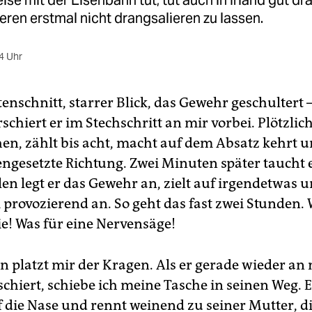
ise mit der Eisenbahn tut, tut auch in Irland gut dra
ren erstmal nicht drangsalieren zu lassen.
4 Uhr
tenschnitt, starrer Blick, das Gewehr geschultert –
schiert er im Stechschritt an mir vorbei. Plötzlich
hen, zählt bis acht, macht auf dem Absatz kehrt u
engesetzte Richtung. Zwei Minuten später taucht 
len legt er das Gewehr an, zielt auf irgendetwas u
 provozierend an. So geht das fast zwei Stunden. 
ie! Was für eine Nervensäge!
 platzt mir der Kragen. Als er gerade wieder an 
hiert, schiebe ich meine Tasche in seinen Weg. Er
 die Nase und rennt weinend zu seiner Mutter, d