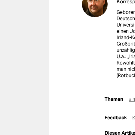
Korresp
Geboren 
Deutsch
Universi
einen J
Irland-K
Großbrit
unzählig
U.a.: „I
Rowohlt)
man nich
(Rotbuch
Themen
#I
Feedback
K
Diesen Artikel