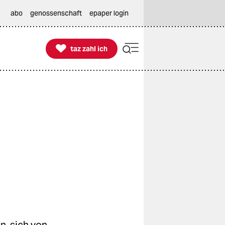
abo
genossenschaft
epaper login

taz zahl ich
taz zahl ich