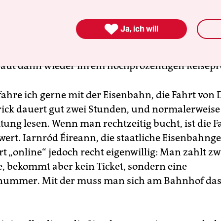
, dass er mit seinem Gewehr auf mich gezielt und 
andelt habe. Ich könne froh sein, erklärt sie mir

Ja, ich will
nicht mitgereist sei. Der sei nämlich Offizier in d
habe ein echtes Gewehr. Zum Glück wendet sich 
aut dann wieder ihrem hochprozentigen Reisepro
fahre ich gerne mit der Eisenbahn, die Fahrt von
ick dauert gut zwei Stunden, und normalerweis
tung lesen. Wenn man rechtzeitig bucht, ist die F
wert. Iarnród Éi­reann, die staatliche Eisenbahnge
rt „online“ jedoch recht eigenwillig: Man zahlt z
e, bekommt aber kein Ticket, sondern eine
ummer. Mit der muss man sich am Bahnhof das 