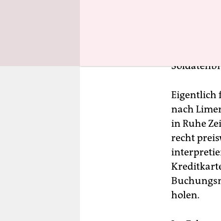
Ich erkläre
Notwehr geh
Kindsvater 
Armee und 
Soldatenbr
Eigentlich 
nach Limer
in Ruhe Zei
recht preis
interpretie
Kreditkart
Buchungsn
holen.