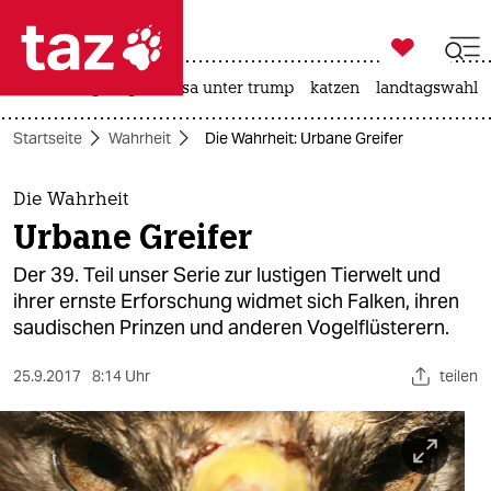

taz zahl ich
hitze
bergsteigen
usa unter trump
katzen
landtagswahl i

taz zahl ich
Startseite
Wahrheit
Die Wahrheit: Urbane Greifer
taz zahl ich
themen
Die Wahrheit
Urbane Greifer
politik
Der 39. Teil unser Serie zur lustigen Tierwelt und
öko
ihrer ernste Erforschung widmet sich Falken, ihren
saudischen Prinzen und anderen Vogelflüsterern.
gesellschaft
25.9.2017
8:14 Uhr
teilen
kultur
sport