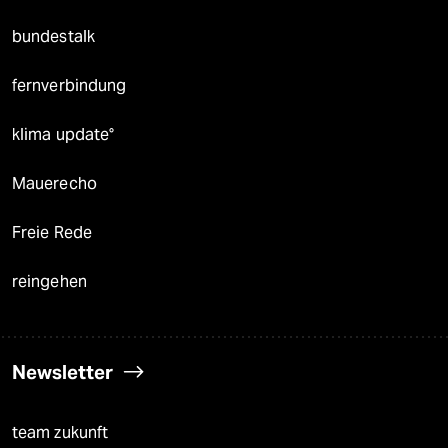
bundestalk
fernverbindung
klima update°
Mauerecho
Freie Rede
reingehen
Newsletter
team zukunft