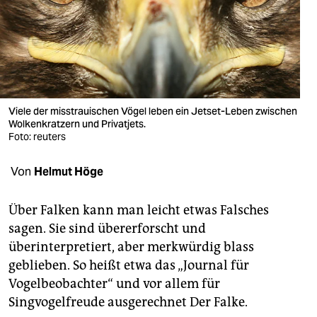
berlin
nord
wahrheit
verlag
Viele der misstrauischen Vögel leben ein Jetset-Leben zwischen
verlag
Wolkenkratzern und Privatjets.
Foto: reuters
veranstaltungen
Von
Helmut Höge
shop
fragen & hilfe
Über Falken kann man leicht etwas Falsches
sagen. Sie sind übererforscht und
unterstützen
überinterpretiert, aber merkwürdig blass
abo
geblieben. So heißt etwa das „Journal für
Vogelbeobachter“ und vor allem für
genossenschaft
Singvogelfreude ausgerechnet Der Falke.