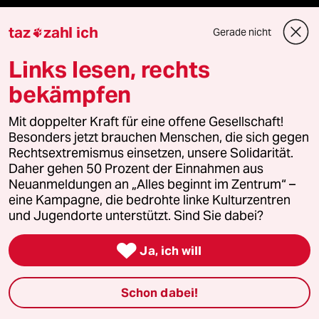
Reisen
taz
zahl ich
Gerade nicht

Links lesen, rechts
Kantine
bekämpfen
Shop
Mit doppelter Kraft für eine offene Gesellschaft!
Anzeigen
Besonders jetzt brauchen Menschen, die sich gegen
Rechtsextremismus einsetzen, unsere Solidarität.
Daher gehen 50 Prozent der Einnahmen aus
Neuanmeldungen an „Alles beginnt im Zentrum“ –
Fragen & Hilfe
eine Kampagne, die bedrohte linke Kulturzentren
und Jugendorte unterstützt. Sind Sie dabei?
Feedback

Ja, ich will
Aboservice
Schon dabei!
ePaper Login