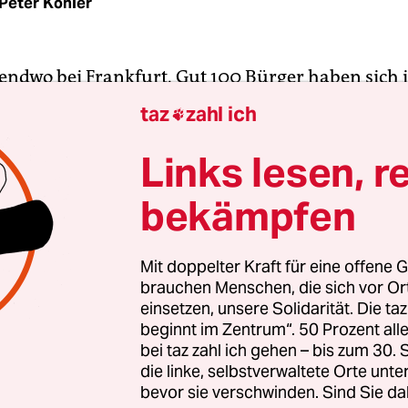
Peter Köhler
endwo bei Frankfurt. Gut 100 Bürger haben sich in
 Fabrikhalle versammelt, die noch als Denkmal 
taz
zahl ich

welkenden Industriekultur am Leben gehalten wir
ult, ein gut geschnittener Herr. Sein Thema: die 
Links lesen, r
er alles bis aufs i-Tüpfelchen verflochten sein wird
bekämpfen
ie Energiewende und obendrauf die E-Mobilität.
us, dass Straßenlaternen demnächst Daten über
luss und Temperatur aufsaugen werden und Men
Mit doppelter Kraft für eine offene G
brauchen Menschen, die sich vor O
toffzellen betrieben werden können.
einsetzen, unsere Solidarität. Die ta
beginnt im Zentrum“. 50 Prozent a
k Al-Wazir, der hier zu jungen Projektpartnern au
bei taz zahl ich gehen – bis zum 30
anchen spricht, die wie er in den letzten Jahren 
die linke, selbstverwaltete Orte unte
bevor sie verschwinden. Sind Sie da
Januar 2014 amtiert er in ganz Hessen als Minister,