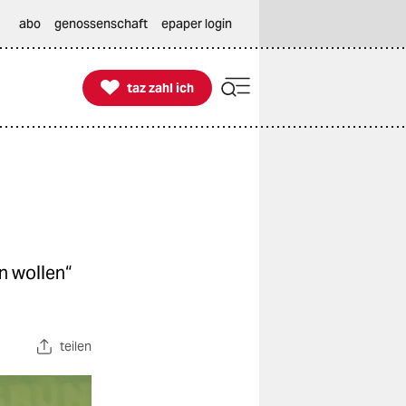
abo
genossenschaft
epaper login

taz zahl ich
taz zahl ich
n wollen“
teilen