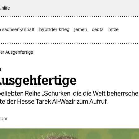
 hilfe
n sachsen-anhalt
hybrider krieg
jemen
ceuta
hitze
Der Ausgehfertige
t
Ausgehfertige
beliebten Reihe „Schurken, die die Welt beherrsche
e der Hesse Tarek Al-Wazir zum Aufruf.
 Uhr