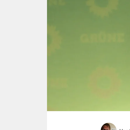
berlin
nord
wahrheit
verlag
verlag
veranstaltungen
shop
fragen & hilfe
unterstützen
abo
genossenschaft