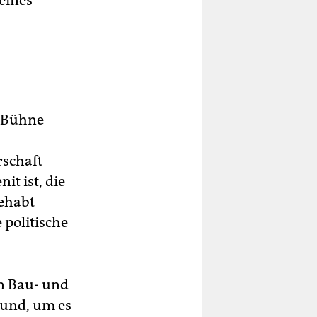
eines
r Bühne
rschaft
it ist, die
gehabt
 politische
en Bau- und
 und, um es