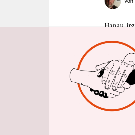
Von
epaper login
Hanau, irg
gewordenen
rasant ver
am Rednerp
Stadt, in d
außerdem d
führt er a
Verkehrsf
mit Brenns
Es ist Tare
Zukunftsbr
sind. Seit 