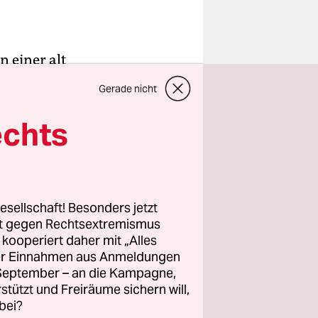
 einer alt
einer
Gerade nicht
d. Vorne,
digitale
echts
,
 Begeistert
schen bald
esellschaft! Besonders jetzt
rt gegen Rechtsextremismus
z kooperiert daher mit „Alles
ller Einnahmen aus Anmeldungen
s den
. September – an die Kampagne,
aufgeblüht
rstützt und Freiräume sichern will,
bei?
 als Wesir,