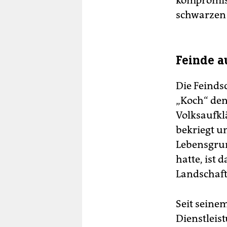
kompromiss
schwarzen 
Feinde a
Die Feinds
„Koch“ den
Volksaufkl
bekriegt un
Lebensgrun
hatte, ist 
Landschaft 
Seit seine
Dienstleis