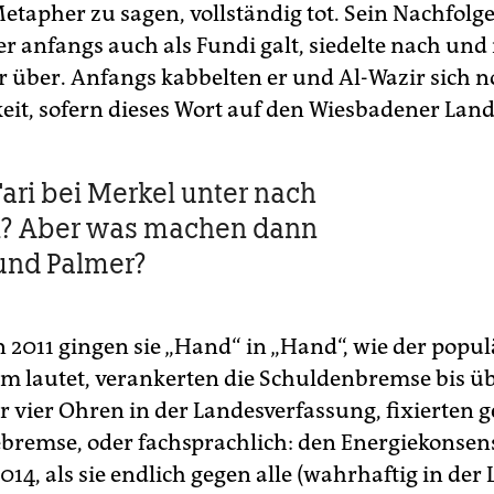
etapher zu sagen, vollständig tot. Sein Nachfolge
er anfangs auch als Fundi galt, siedelte nach und
r über. Anfangs kabbelten er und Al-Wazir sich no
keit, sofern dieses Wort auf den Wiesbadener Land
ri bei Merkel unter nach
l? Aber was machen dann
und Palmer?
 2011 gingen sie „Hand“ in „Hand“, wie der popul
im lautet, verankerten die Schuldenbremse bis üb
er vier Ohren in der Landesverfassung, fixierten
ebremse, oder fachsprachlich: den Energiekonsens
2014, als sie endlich gegen alle (wahrhaftig in der 