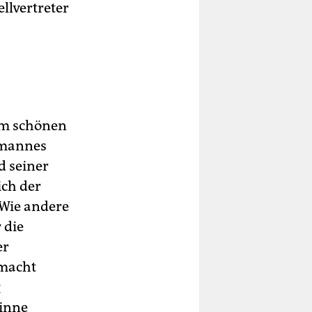
ellvertreter
 im schönen
smannes
d seiner
ich der
Wie andere
 die
er
emacht
g
sinne