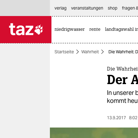
hautnavigation anspringen
hauptinhalt anspringen
footer anspringen
verlag
veranstaltungen
shop
fragen &
niedrigwasser
rente
landtagswahl i

taz zahl ich
taz zahl ich
Startseite
Wahrheit
Die Wahrheit: 
themen
politik
Die Wahrhei
Der 
öko
In unserer 
gesellschaft
kommt heut
kultur
13.9.2017
8:02
sport