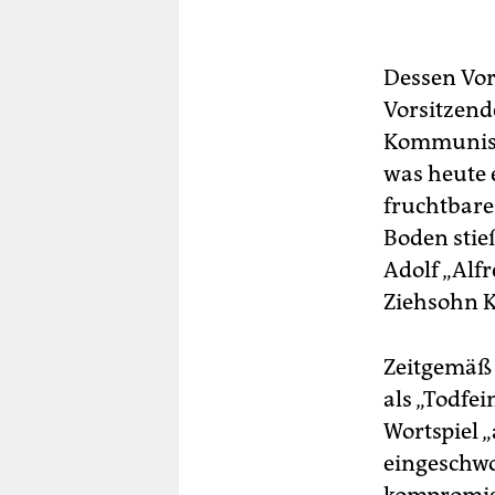
Dessen Vor
Vorsitzende
Kommuniste
was heute 
fruchtbare
Boden stie
Adolf „Alf
Ziehsohn K
Zeitgemäß 
als „Todfe
Wortspiel 
eingeschwo