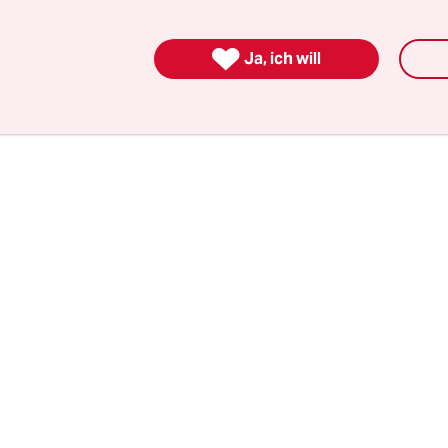
zwischen etwas abgenutzte Knüttelvers auf sein
s es mit ihm so weit kommen konnte – hatte er vie

Ja, ich will
ht erwartet, und er verdankt es hauptsächlich sei
nd Volker Bouffier.