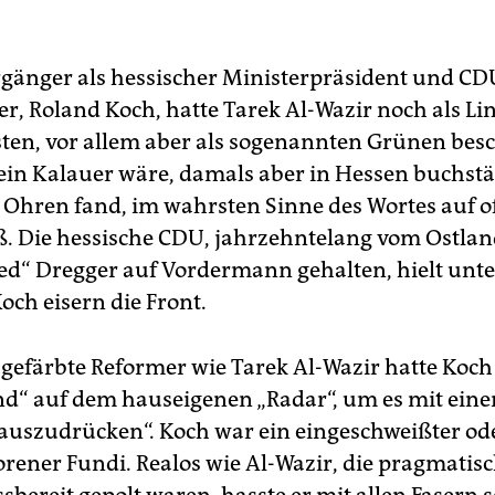
gänger als hessischer Ministerpräsident und CD
r, Roland Koch, hatte Tarek Al-Wazir noch als Lin
n, vor allem aber als sogenannten Grünen besc
ein Kalauer wäre, damals aber in Hessen buchstä
 Ohren fand, im wahrsten Sinne des Wortes auf o
ß. Die hessische CDU, jahrzehntelang vom Ostlan
red“ Dregger auf Vordermann gehalten, hielt unt
och eisern die Front.
gefärbte Reformer wie Tarek Al-Wazir hatte Koch 
ind“ auf dem hauseigenen „Radar“, um es mit ein
„auszudrücken“. Koch war ein eingeschweißter od
rener Fundi. Realos wie Al-Wazir, die pragmatis