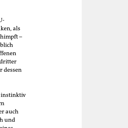
U-
ken, als
himpft –
blich
ffenen
dritter
er dessen
instinktiv
em
er auch
ch und