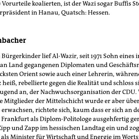
 Vorurteile koalierten, ist der Wazi sogar Buffis St
erpräsident in Hanau, Quatsch: Hessen.
nbacher
 Bürgerkinder lief Al-Wazir, seit 1971 Sohn eines
 an Land gegangenen Diplomaten und Geschäft
cksten Orient sowie auch einer Lehrerin, währen
heiß, rebellierte gegen die Realität und schloss s
ugend an, der Nachwuchsorganisation der CDU. 
 Mitglieder der Mittelschicht wurde er aber über
 erwachsen, richtete sich, kaum dass er sich an d
t Frankfurt als Diplom-Politologe ausgehfertig g
 Zipp und Zapp im hessischen Landtag ein und zo
h als Minister für Wirtschaft und Energie im Wort