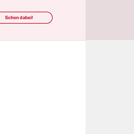
en Namen
lleicht
Schon dabei!
nem