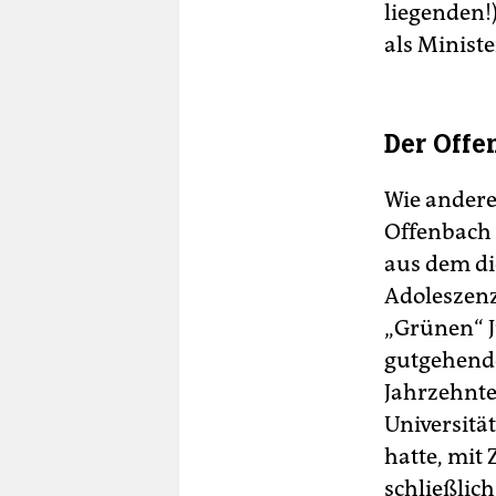
liegenden!)
als Minist
Der Offe
Wie andere
Offenbach
aus dem di
Adoleszenz 
„Grünen“ J
gutgehende
Jahrzehnte
Universitä
hatte, mit
schließlic