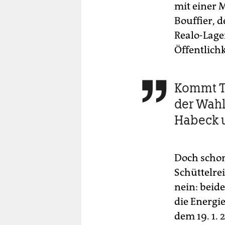
mit einer M
Bouffier, d
Realo-Lage
Öffentlich
Kommt Ta

der Wah
Habeck 
Doch schon
Schüttelre
nein: beid
die Energi
dem 19. 1. 