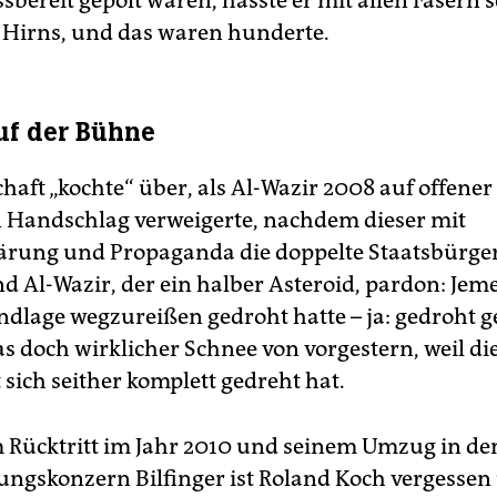
bereit gepolt waren, hasste er mit allen Fasern s
Hirns, und das waren hunderte.
uf der Bühne
chaft „kochte“ über, als Al-Wazir 2008 auf offene
 Handschlag verweigerte, nachdem dieser mit
ärung und Propaganda die doppelte Staatsbürge
d Al-Wazir, der ein halber Asteroid, pardon: Jemen
dlage wegzureißen gedroht hatte – ja: gedroht 
das doch wirklicher Schnee von vorgestern, weil die
sich seither komplett gedreht hat.
m Rücktritt im Jahr 2010 und seinem Umzug in d
tungskonzern Bilfinger ist Roland Koch vergessen