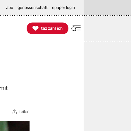
abo
genossenschaft
epaper login

taz zahl ich
taz zahl ich
 mit
teilen