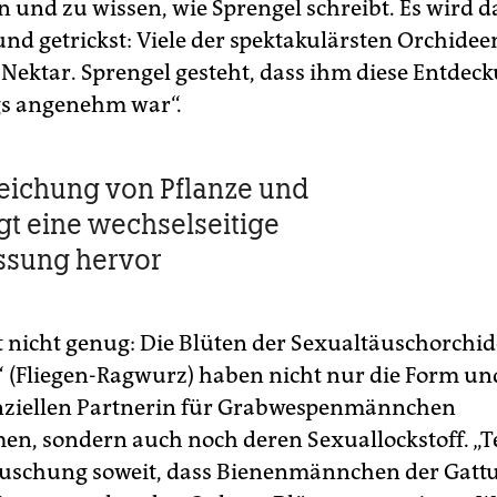
n und zu wissen, wie Sprengel schreibt. Es wird d
und getrickst: Viele der spektakulärsten Orchide
 Nektar. Sprengel gesteht, dass ihm diese Entdec
gs angenehm war“.
eichung von Pflanze und
ngt eine wechselseitige
ssung hervor
 nicht genug: Die Blüten der Sexualtäuschorchi
a“ (Fliegen-Ragwurz) haben nicht nur die Form u
nziellen Partnerin für Grabwespenmännchen
, sondern auch noch deren Sexuallockstoff. „Te
äuschung soweit, dass Bienenmännchen der Gatt