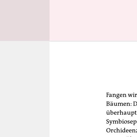
Fangen wir
Bäumen: Do
überhaupt 
Symbiosepi
Orchideenz