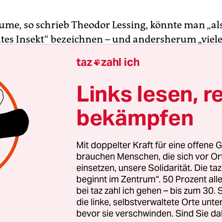
me, so schrieb Theodor Lessing, könnte man „als
tes Insekt“ bezeichnen – und andersherum „viele
Bienen und Schmetterlinge, als frei bewegliche B
taz
zahl ich

chideen, von denen weltweit etwa 25.000 Arten 
n wirklich wie „festgebannte Insekten“ aus.
Links lesen, r
bekämpfen
 wird man sie irgendwann auch als solche neu be
r weiß man jetzt schon, dass die „Königin der Bl
teste Existenzform unter den „bedecktsamigen
Mit doppelter Kraft für eine offene G
nzen“ entwickelt hat, obwohl oder weil sie angebl
brauchen Menschen, die sich vor O
einsetzen, unsere Solidarität. Die ta
er Hinsicht die jüngste „Familie“ bildet.
beginnt im Zentrum“. 50 Prozent a
bei taz zahl ich gehen – bis zum 30
die linke, selbstverwaltete Orte unte
bevor sie verschwinden. Sind Sie da