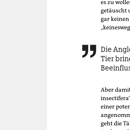
es zu wolle
getäuscht 
gar keinen
„keineswe
Die Angl

Tier bri
Beeinflu
Aber damit
insectifer
einer pote
angenommen
geht die T