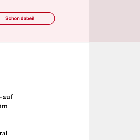
Schon dabei!
– auf
eim
ral