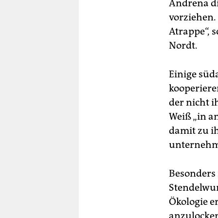
Andrena d
vorziehen.
Atrappe“, s
Nordt.
Einige süd
kooperiere
der nicht i
Weiß „in a
damit zu ih
unterneh
Besonders 
Stendelwur
Ökologie e
anzulocken