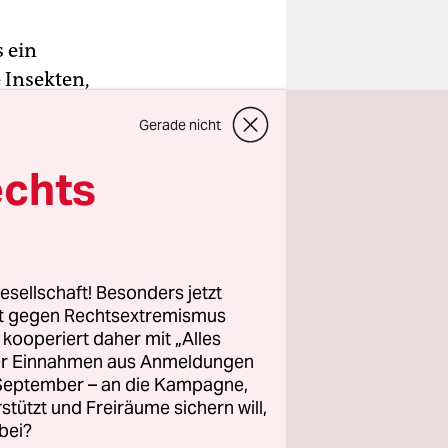
 ein
 Insekten,
lumen“. Die
Gerade nicht
bekannt
echts
stimmen.
umen“ die
esellschaft! Besonders jetzt
ich in
rt gegen Rechtsextremismus
z kooperiert daher mit „Alles
ller Einnahmen aus Anmeldungen
. September – an die Kampagne,
rstützt und Freiräume sichern will,
bei?