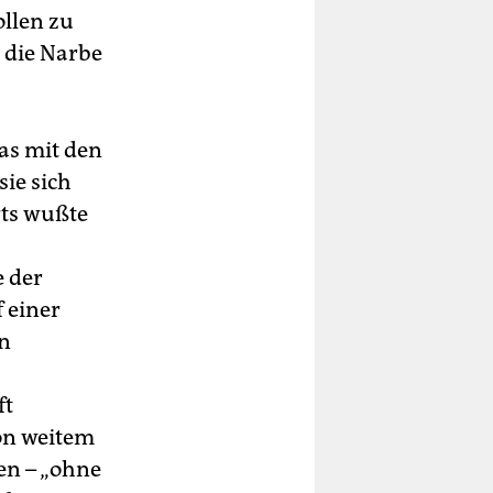
ollen zu
 die Narbe
as mit den
ie sich
rts wußte
e der
 einer
en
ft
on weitem
en – „ohne