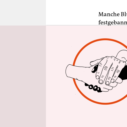
epaper login
Manche Blu
festgebann
zumal die 
meisten Or
sind, sehe
Vielleicht
Ganz siche
komplizier
Blütenpfla
evolutionär