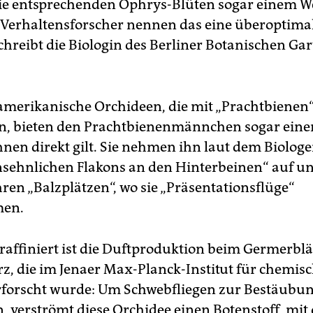
ie entsprechenden Ophrys-Blüten sogar einem W
 Verhaltensforscher nennen das eine überoptima
chreibt die Biologin des Berliner Botanischen Gar
amerikanische Orchideen, die mit „Prachtbienen
n, bieten den Prachtbienenmännchen sogar einen
hnen direkt gilt. Sie nehmen ihn laut dem Biolog
nsehnlichen Flakons an den Hinterbeinen“ auf un
ren „Balzplätzen“, wo sie „Präsentationsflüge“
men.
raffiniert ist die Duftproduktion beim Germerblä
z, die im Jenaer Max-Planck-Institut für chemis
rforscht wurde: Um Schwebfliegen zur Bestäubu
, verströmt diese Orchidee einen Botenstoff, mit