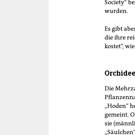
Society“ b
wurden.
Es gibt ab
die ihre r
kostet“, wi
Orchidee
Die Mehrza
Pflanzenna
„Hoden“ he
gemeint. O
sie (männl
„Säulchen“