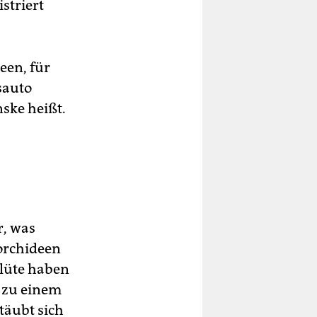
striert
een, für
sauto
nske heißt.
r, was
orchideen
Blüte haben
e zu einem
täubt sich