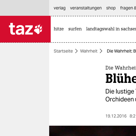
hautnavigation anspringen
hauptinhalt anspringen
footer anspringen
verlag
veranstaltungen
shop
fragen &
hitze
surfen
landtagswahl in sachse

taz zahl ich
taz zahl ich
Startseite
Wahrheit
Die Wahrheit: 
themen
politik
Die Wahrhei
Blühe
öko
Die lustige
gesellschaft
Orchideen 
kultur
19.12.2016
8:2
sport