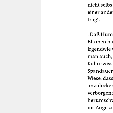
nicht selbs
einer ande
trägt.
„Daß Humme
Blumen hab
irgendwie 
man auch, 
Kulturwiss
Spandauer 
Wiese, das
anzulocken
verborgenen
herumschwä
ins Auge z