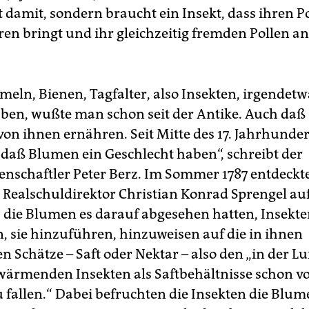
t damit, sondern braucht ein Insekt, dass ihren P
ren bringt und ihr gleichzeitig fremden Pollen an
ln, Bienen, Tagfalter, also Insekten, irgendetw
en, wußte man schon seit der Antike. Auch daß s
von ihnen ernähren. Seit Mitte des 17. Jahrhunde
daß Blumen ein Geschlecht haben“, schreibt der
enschaftler Peter Berz. Im Sommer 1787 entdeckt
Realschuldirektor Christian Konrad Sprengel auf
s die Blumen es darauf abgesehen hatten, Insekt
, sie hinzuführen, hinzuweisen auf die in ihnen
 Schätze – Saft oder Nektar – also den „in der Lu
rmenden Insekten als Saftbehältnisse schon v
u fallen.“ Dabei befruchten die Insekten die Blum