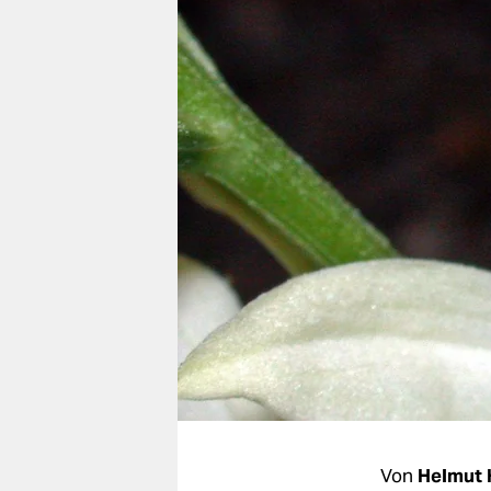
berlin
nord
wahrheit
verlag
verlag
veranstaltungen
shop
fragen & hilfe
unterstützen
abo
genossenschaft
Von
Helmut