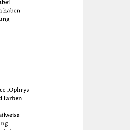
abei
en haben
kung
dee „Ophrys
nd Farben
ilweise
ung