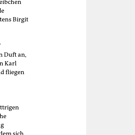
eibchen
le
tens Birgit
“
 Duft an,
en Karl
d fliegen
ttrigen
che
ng
 dem sich