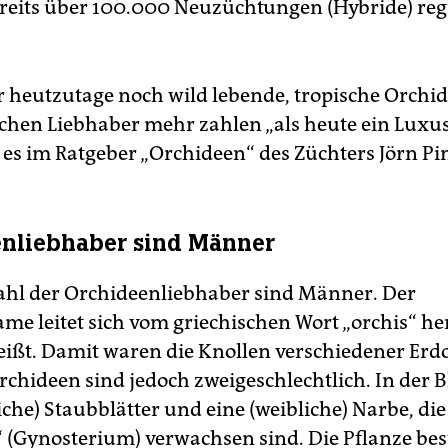
ereits über 100.000 Neuzüchtungen (Hybride) regi
er heutzutage noch wild lebende, tropische Orchid
eichen Liebhaber mehr zahlen „als heute ein Luxu
e es im Ratgeber „Orchideen“ des Züchters Jörn Pi
nliebhaber sind Männer
hl der Orchideenliebhaber sind Männer. Der
me leitet sich vom griechischen Wort „orchis“ he
ißt. Damit waren die Knollen verschiedener Erd
rchideen sind jedoch zweigeschlechtlich. In der 
iche) Staubblätter und eine (weibliche) Narbe, di
 (Gynosterium) verwachsen sind. Die Pflanze bes