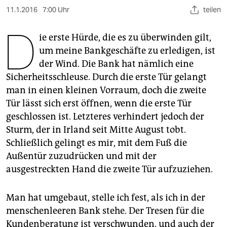
berlin
11.1.2016
7:00 Uhr
teilen
nord
D
ie erste Hürde, die es zu überwinden gilt,
wahrheit
um meine Bankgeschäfte zu erledigen, ist
der Wind. Die Bank hat nämlich eine
verlag
Sicherheitsschleuse. Durch die erste Tür gelangt
verlag
man in einen kleinen Vorraum, doch die zweite
Tür lässt sich erst öffnen, wenn die erste Tür
veranstaltungen
geschlossen ist. Letzteres verhindert jedoch der
shop
Sturm, der in Irland seit Mitte August tobt.
Schließlich gelingt es mir, mit dem Fuß die
fragen & hilfe
Außentür zuzudrücken und mit der
unterstützen
ausgestreckten Hand die zweite Tür aufzuziehen.
abo
Man hat umgebaut, stelle ich fest, als ich in der
genossenschaft
menschenleeren Bank stehe. Der Tresen für die
Kundenberatung ist verschwunden, und auch der