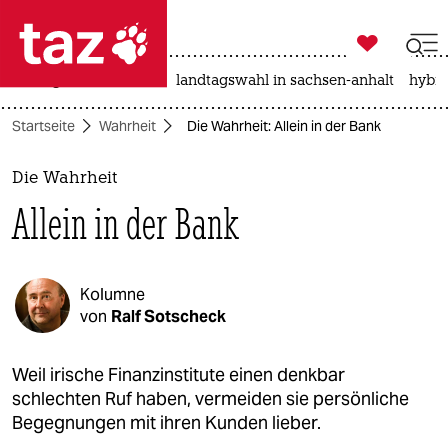

taz zahl ich
niedrigwasser
rente
landtagswahl in sachsen-anhalt
hybri

taz zahl ich
Startseite
Wahrheit
Die Wahrheit: Allein in der Bank
taz zahl ich
themen
Die Wahrheit
Allein in der Bank
politik
öko
Kolumne
gesellschaft
von
Ralf Sotscheck
kultur
Weil irische Finanzinstitute einen denkbar
schlechten Ruf haben, vermeiden sie persönliche
sport
Begegnungen mit ihren Kunden lieber.