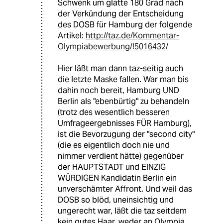
Schwenk um glatte 180 Grad nach
der Verkündung der Entscheidung
des DOSB für Hamburg der folgende
Artikel:
http://taz.de/Kommentar-
Olympiabewerbung/!5016432/
Hier läßt man dann taz-seitig auch
die letzte Maske fallen. War man bis
dahin noch bereit, Hamburg UND
Berlin als "ebenbürtig" zu behandeln
(trotz des wesentlich besseren
Umfrageergebnisses FÜR Hamburg),
ist die Bevorzugung der "second city"
(die es eigentlich doch nie und
nimmer verdient hätte) gegenüber
der HAUPTSTADT und EINZIG
WÜRDIGEN Kandidatin Berlin ein
unverschämter Affront. Und weil das
DOSB so blöd, uneinsichtig und
ungerecht war, läßt die taz seitdem
kein gutes Haar, weder an Olympia,