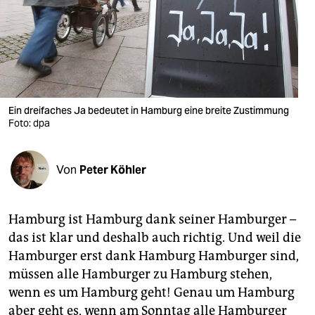
berlin
nord
wahrheit
verlag
Ein dreifaches Ja bedeutet in Hamburg eine breite Zustimmung
verlag
Foto: dpa
veranstaltungen
Von
Peter Köhler
shop
fragen & hilfe
Hamburg ist Hamburg dank seiner Hamburger –
unterstützen
das ist klar und deshalb auch richtig. Und weil die
Hamburger erst dank Hamburg Hamburger sind,
abo
müssen alle Hamburger zu Hamburg stehen,
genossenschaft
wenn es um Hamburg geht! Genau um Hamburg
aber geht es, wenn am Sonntag alle Hamburger