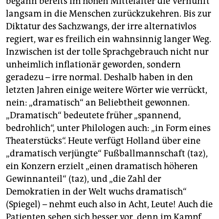
begann bereits im hohen Mittelalter die Vernunft
langsam in die Menschen zurückzukehren. Bis zur
Diktatur des Sachzwangs, der irre alternativlos
regiert, war es freilich ein wahnsinnig langer Weg.
Inzwischen ist der tolle Sprachgebrauch nicht nur
unheimlich inflationär geworden, sondern
geradezu – irre normal. Deshalb haben in den
letzten Jahren einige weitere Wörter wie verrückt,
nein: „dramatisch“ an Beliebtheit gewonnen.
„Dramatisch“ bedeutete früher „spannend,
bedrohlich“, unter Philologen auch: „in Form eines
Theaterstücks“. Heute verfügt Holland über eine
„dramatisch verjüngte“ Fußballmannschaft (taz),
ein Konzern erzielt „einen dramatisch höheren
Gewinnanteil“ (taz), und „die Zahl der
Demokratien in der Welt wuchs dramatisch“
(Spiegel) – nehmt euch also in Acht, Leute! Auch die
Patienten sehen sich besser vor, denn im Kampf