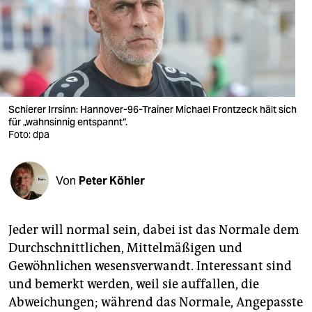
berlin
nord
wahrheit
verlag
Schierer Irrsinn: Hannover-96-Trainer Michael Frontzeck hält sich
verlag
für „wahnsinnig entspannt“.
Foto: dpa
veranstaltungen
shop
Von
Peter Köhler
fragen & hilfe
Jeder will normal sein, dabei ist das Normale dem
unterstützen
Durchschnittlichen, Mittelmäßigen und
abo
Gewöhnlichen wesensverwandt. Interessant sind
und bemerkt werden, weil sie auffallen, die
genossenschaft
Abweichungen; während das Normale, Angepasste