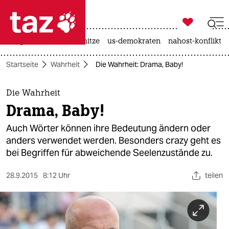

taz zahl ich
krieg in der ukraine
hitze
us-demokraten
nahost-konflikt

taz zahl ich
Startseite
Wahrheit
Die Wahrheit: Drama, Baby!
taz zahl ich
themen
Die Wahrheit
Drama, Baby!
politik
Auch Wörter können ihre Bedeutung ändern oder
öko
anders verwendet werden. Besonders crazy geht es
bei Begriffen für abweichende Seelenzustände zu.
gesellschaft
28.9.2015
8:12 Uhr
teilen
kultur
sport