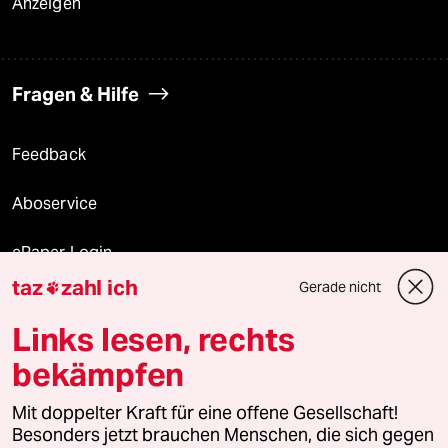
Anzeigen
Fragen & Hilfe
Feedback
Aboservice
ePaper Login
taz
zahl ich
Gerade nicht

Downloads für Abonnierende
Links lesen, rechts
bekämpfen
© 2026 taz Verlags und Vertriebs GmbH
Alle Rechte vorbehalten. Bei rechtlichen Fragen oder für Genehmigungen
Mit doppelter Kraft für eine offene Gesellschaft!
wenden Sie sich bitte an
lizenzen@taz.de
Besonders jetzt brauchen Menschen, die sich gegen