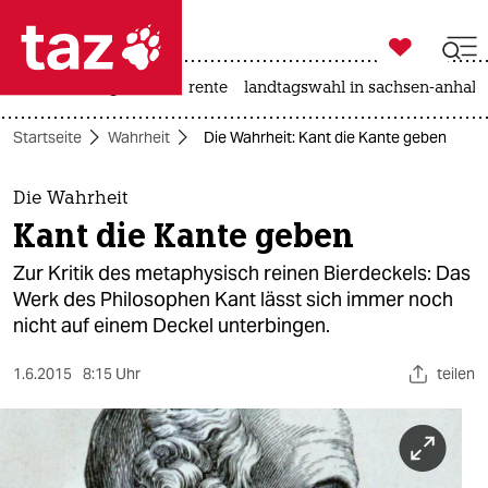

taz zahl ich
hitze
niedrigwasser
rente
landtagswahl in sachsen-anhalt

taz zahl ich
Startseite
Wahrheit
Die Wahrheit: Kant die Kante geben
taz zahl ich
themen
Die Wahrheit
Kant die Kante geben
politik
Zur Kritik des metaphysisch reinen Bierdeckels: Das
öko
Werk des Philosophen Kant lässt sich immer noch
nicht auf einem Deckel unterbingen.
gesellschaft
1.6.2015
8:15 Uhr
teilen
kultur
sport