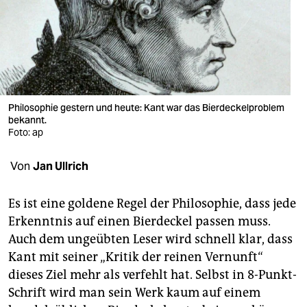
berlin
nord
wahrheit
verlag
Philosophie gestern und heute: Kant war das Bierdeckelproblem
verlag
bekannt.
Foto: ap
veranstaltungen
Von
Jan Ullrich
shop
fragen & hilfe
Es ist eine goldene Regel der Philosophie, dass jede
Erkenntnis auf einen Bierdeckel passen muss.
unterstützen
Auch dem ungeübten Leser wird schnell klar, dass
abo
Kant mit seiner „Kritik der reinen Vernunft“
dieses Ziel mehr als verfehlt hat. Selbst in 8-Punkt-
genossenschaft
Schrift wird man sein Werk kaum auf einem