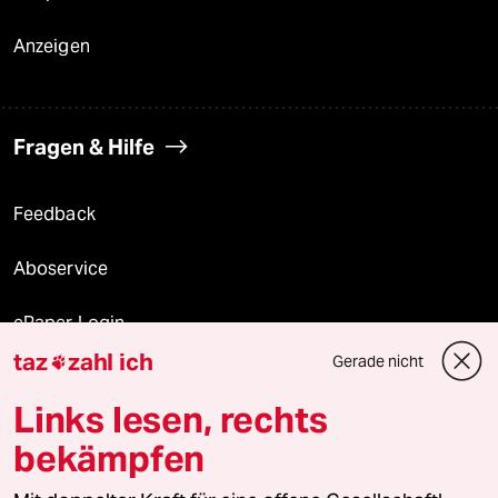
Anzeigen
Fragen & Hilfe
Feedback
Aboservice
ePaper Login
taz
zahl ich
Gerade nicht

Downloads für Abonnierende
Links lesen, rechts
bekämpfen
© 2026 taz Verlags und Vertriebs GmbH