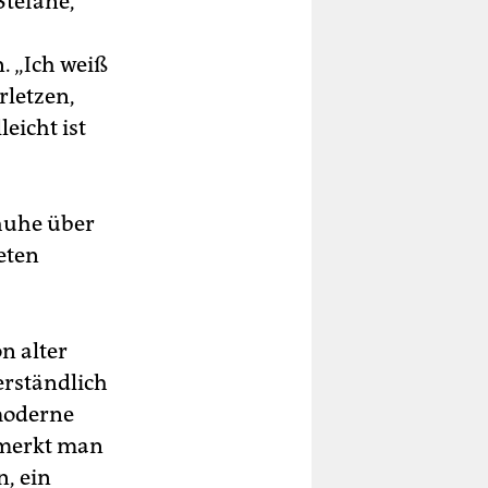
Stefane,
. „Ich weiß
rletzen,
eicht ist
huhe über
eten
on alter
erständlich
 moderne
 merkt man
n, ein