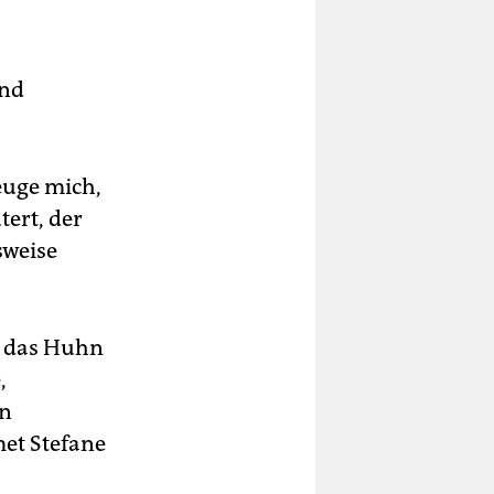
und
euge mich,
ert, der
sweise
n, das Huhn
,
en
et Stefane