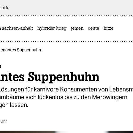
 hilfe
n sachsen-anhalt
hybrider krieg
jemen
ceuta
hitze
 Elegantes Suppenhuhn
t
antes Suppenhuhn
ösungen für karnivore Konsumenten von Lebensmi
mbäume sich lückenlos bis zu den Merowingern
gen lassen.
 Uhr