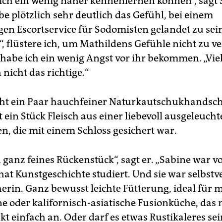
sich ein wenig näher kennenlernen können“, sagt 
e plötzlich sehr deutlich das Gefühl, bei einem
gen Escortservice für Sodomisten gelandet zu sein
“, flüstere ich, um Mathildens Gefühle nicht zu ve
abe ich ein wenig Angst vor ihr bekommen. „Viell
nicht das richtige.“
eht ein Paar hauchfeiner Naturkautschukhandsc
ein Stück Fleisch aus einer liebevoll ausgeleucht
n, die mit einem Schloss gesichert war.
n ganz feines Rückenstück“, sagt er. „Sabine war v
hat Kunstgeschichte studiert. Und sie war selbstv
erin. Ganz bewusst leichte Fütterung, ideal für
e oder kalifornisch-asiatische Fusionküche, das
 einfach an. Oder darf es etwas Rustikaleres sei