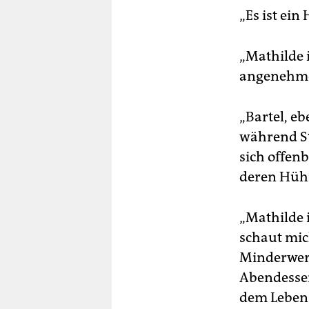
„Es ist ein
„Mathilde 
angenehm
„Bartel, e
während St
sich offen
deren Hühn
„Mathilde i
schaut mic
Minderwer
Abendessen
dem Lebens