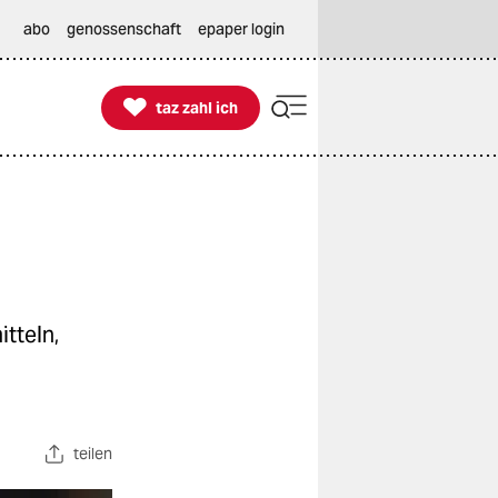
abo
genossenschaft
epaper login

taz zahl ich
taz zahl ich
tteln,
teilen