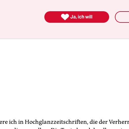
ür umme bekommt, wird es danach umso teurer.

Ja, ich will
ere ich in Hochglanzzeitschriften, die der Verher