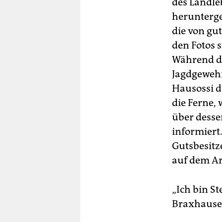
des Landle
herunterg
die von gu
den Fotos 
Während de
Jagdgewehr
Hausossi d
die Ferne,
über desse
informiert.
Gutsbesitz
auf dem Ar
„Ich bin St
Braxhausen