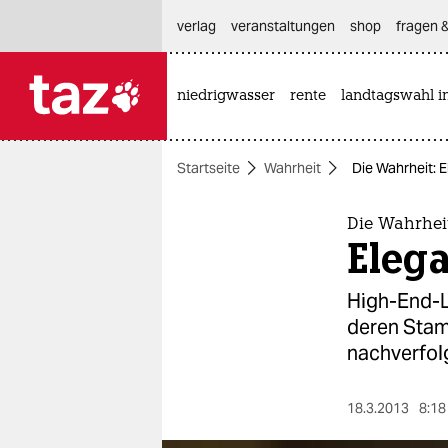
hautnavigation anspringen
hauptinhalt anspringen
footer anspringen
verlag
veranstaltungen
shop
fragen &
niedrigwasser
rente
landtagswahl i

taz zahl ich
taz zahl ich
Startseite
Wahrheit
Die Wahrheit:
themen
politik
Die Wahrhei
Eleg
öko
High-End-L
gesellschaft
deren Stam
nachverfol
kultur
sport
18.3.2013
8:18