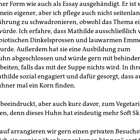
her Form wie auch als Essay ausgehändigt. Er ist 
mein eigener, aber ich pflege auch nicht seitenla
ährung zu schwadronieren, obwohl das Thema ei
ürde. Ich erfahre, dass Mathilde ausschließlich
biotischen Dinkelsprossen und lauwarmen Emm
wurde. Außerdem hat sie eine Ausbildung zum
uhn abgeschlossen und würde gern mit behinde
eiten, falls das mit der Suppe nichts wird. In ihre
thilde sozial engagiert und dafür gesorgt, dass a
hner mal ein Korn finden.
ef beeindruckt, aber auch kurz davor, zum Vegeta
n, denn dieses Huhn hat eindeutig mehr Soft Skil
auf arrangieren wir gern einen privaten Besuchs