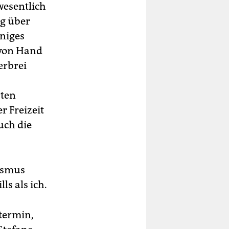
wesentlich
ng über
niges
 von Hand
erbrei
rten
r Freizeit
uch die
rismus
ls als ich.
termin,