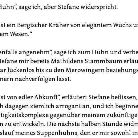
 Huhn“, sage ich, aber Stefane widerspricht.
ist ein Bergischer Kräher von elegantem Wuchs 
em Wesen.“
benfalls angenehm“, sage ich zum Huhn und verb
efane mir bereits Mathildens Stammbaum erläut
bar lückenlos bis zu den Merowingern beziehung
ern nachverfolgen lässt.
st von edler Abkunft“, erläutert Stefane beflisse
h dagegen ziemlich arrogant an, und ich beginne
tigkeitskomplexe gegenüber meinem zukünftig
 zu entwickeln. Die nächste halben Stunde widm
lauf meines Suppenhuhns, den er mir sowohl in