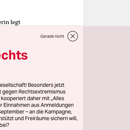
rin legt
n Kunden
Gerade nicht
rachtung der
echts
xtur eines
tgetrocknet
h ein
Lardo di
esellschaft! Besonders jetzt
rt gegen Rechtsextremismus
z kooperiert daher mit „Alles
ller Einnahmen aus Anmeldungen
 während
. September – an die Kampagne,
einen
rstützt und Freiräume sichern will,
dwo
bei?