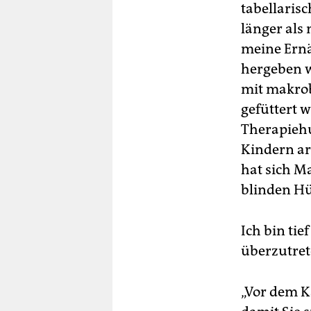
tabellarisc
länger als 
meine Ern
hergeben w
mit makro
gefüttert 
Therapieh
Kindern arb
hat sich Ma
blinden Hü
Ich bin ti
überzutrete
„Vor dem K