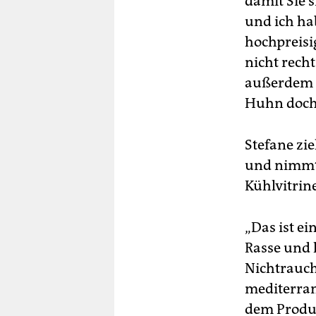
damit Sie 
und ich hab
hochpreisi
nicht recht
außerdem h
Huhn doch 
Stefane zi
und nimmt 
Kühlvitrine
„Das ist ei
Rasse und 
Nichtrauch
mediterran
dem Produkt