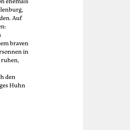
von ehemals
lenburg,
den. Auf
en:
s
dem braven
ersonnen in
 ruhen,
ch den
diges Huhn