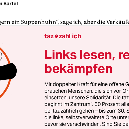
n Bartel
gern ein Suppenhuhn“, sage ich, aber die Verkäufe
n Finger auf ihre Lippen. Ich dürfe die übrige
taz
zahl ich

n, bedeutet sie mir. Denn die sind tief in die Bet
en Exponate versunken: Zwei Hornbrillenmänner
Links lesen, r
n raunend über die expressive Radikalität der Te
bekämpfen
kneten Schinkens, während eine ebenfalls wie luf
ondine vor Freude japst, als ein Mann ihr zärtlic
daillon in einer handgearbeiteten Fassung aus 
Mit doppelter Kraft für eine offene G
um den ausgedörrten Hals legt.
brauchen Menschen, die sich vor O
einsetzen, unsere Solidarität. Die ta
beginnt im Zentrum“. 50 Prozent a
t gleich bei Ihnen“, flüstert die Verkäuferin, und
bei taz zahl ich gehen – bis zum 30
ge, ob Stefane das Suppenhuhn ist, bekomme ich 
die linke, selbstverwaltete Orte unte
erviert. Ich werde misstrauisch. Wenn man irgen
bevor sie verschwinden. Sind Sie da