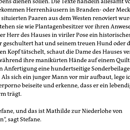
bens dienen sollen. Die Texte handeln allesamt 
ekommen Herrenhäusern in Branden- oder Meck
t situierten Paaren aus dem Westen renoviert wur
stehen sie wie Plantagenbesitzer vor ihren Anwes
r Herr des Hauses in viriler Pose ein historische
 geschultert hat und seinem treuen Hund oder 
en Kopf tätschelt, schaut die Dame des Hauses v
 während ihre manikürten Hände auf einem Quilt
n Anfertigung eine hundertseitige Sonderbeilage
 Als sich ein junger Mann vor mir aufbaut, lege i
erporno beiseite und erkenne, dass er ein leben
m trägt.
efane, und das ist Mathilde zur Niederlohe von
“, sagt Stefane.