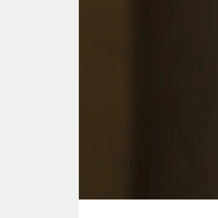
berlin
nord
wahrheit
verlag
verlag
veranstaltungen
shop
fragen & hilfe
unterstützen
abo
genossenschaft