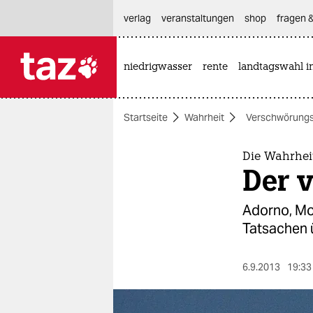
hautnavigation anspringen
hauptinhalt anspringen
footer anspringen
verlag
veranstaltungen
shop
fragen &
niedrigwasser
rente
landtagswahl i

taz zahl ich
taz zahl ich
Startseite
Wahrheit
Verschwörung
themen
politik
Die Wahrhei
Der 
öko
Adorno, Mol
gesellschaft
Tatsachen ü
kultur
6.9.2013
19:33
sport