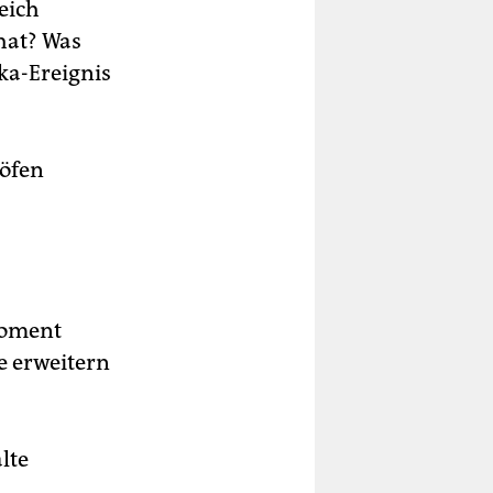
eich
hat? Was
ka-Ereignis
höfen
Moment
e erweitern
lte