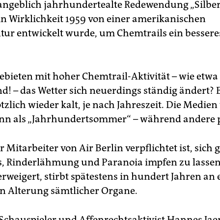
 angeblich jahrhundertealte Redewendung „Silber
in Wirklichkeit 1959 von einer amerikanischen
ur entwickelt wurde, um Chemtrails ein bessere
Gebieten mit hoher Chemtrail-Aktivität – wie etwa
d! – das Wetter sich neuerdings ständig ändert? 
ötzlich wieder kalt, je nach Jahreszeit. Die Medie
nn als „Jahrhundertsommer“ – während andere p
r Mitarbeiter von Air Berlin verpflichtet ist, sich
, Rinderlähmung und Paranoia impfen zu lassen
rweigert, stirbt spätestens in hundert Jahren an 
n Alterung sämtlicher Organe.
 Schauspieler und Affenrechtsaktivist Hannes Jae