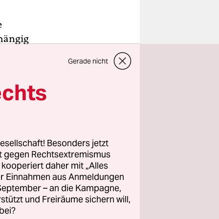
e
bhängig
uf
Gerade nicht
uf ein
hoterror.
echts
f?
chtbare
esellschaft! Besonders jetzt
n, wenn es
rt gegen Rechtsextremismus
z kooperiert daher mit „Alles
ller Einnahmen aus Anmeldungen
. September – an die Kampagne,
ntstehen?
rstützt und Freiräume sichern will,
bei?