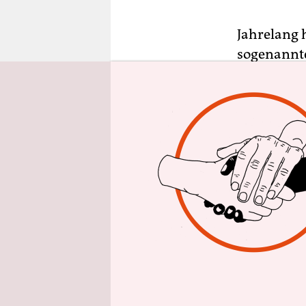
epaper login
Jahrelang h
sogenannte
über das P
Widersprüc
Konglomera
Wussten Si
… dass kein
Chemtrails
Narben am 
doch mal 
… dass Che