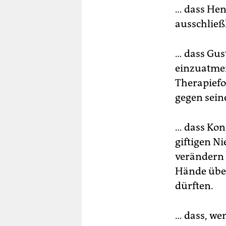
… dass Hen
ausschließ
… dass Gus
einzuatmen
Therapiefor
gegen seine
… dass Kon
giftigen N
verändern 
Hände übe
dürften.
… dass, we