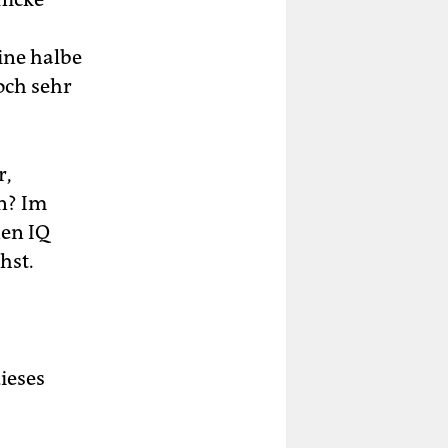
ine halbe
och sehr
r,
n? Im
nen IQ
hst.
ieses