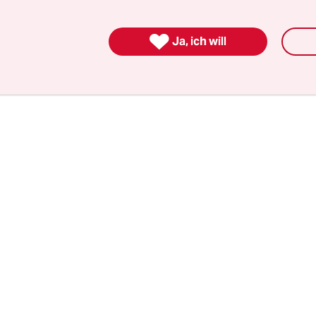
gzeuge angewiesen sind, einen weiten Bogen um 
egierungsviertel zu machen?

Ja, ich will