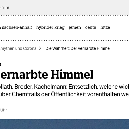
 hilfe
n sachsen-anhalt
hybrider krieg
jemen
ceuta
hitze
smythen und Corona
Die Wahrheit: Der vernarbte Himmel
t
vernarbte Himmel
lath, Broder, Kachelmann: Entsetzlich, welche wic
ber Chemtrails der Öffentlichkeit vorenthalten we
 Uhr