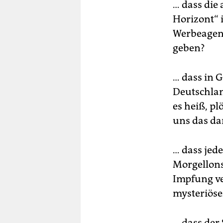
… dass die
Horizont“ 
Werbeagent
geben?
… dass in 
Deutschlan
es heiß, pl
uns das da
… dass jede
Morgellons
Impfung ve
mysteriöse
… dass der