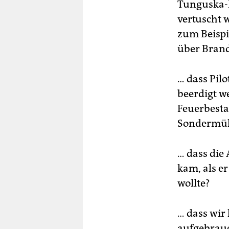
Tunguska-E
vertuscht 
zum Beispi
über Brand
… dass Pil
beerdigt w
Feuerbesta
Sondermül
… dass die
kam, als e
wollte?
… dass wir
aufgebrauch