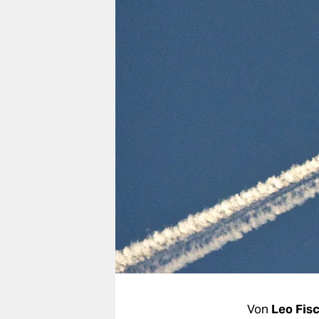
berlin
nord
wahrheit
verlag
verlag
veranstaltungen
shop
fragen & hilfe
unterstützen
abo
genossenschaft
Von
Leo Fis