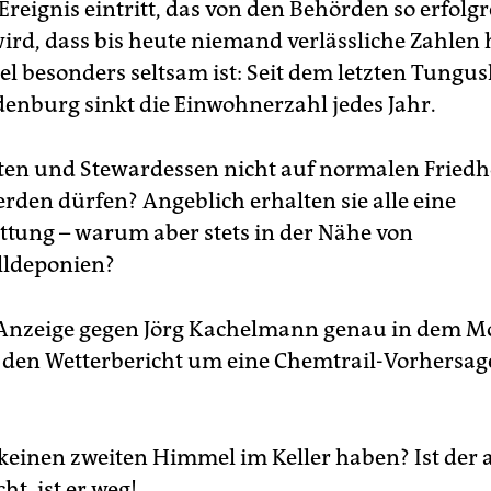
reignis eintritt, das von den Behörden so erfolgr
wird, dass bis heute niemand verlässliche Zahlen 
el besonders seltsam ist: Seit dem letzten Tungus
enburg sinkt die Einwohnerzahl jedes Jahr.
oten und Stewardessen nicht auf normalen Fried
erden dürfen? Angeblich erhalten sie alle eine
ttung – warum aber stets in der Nähe von
ldeponien?
 Anzeige gegen Jörg Kachelmann genau in dem 
r den Wetterbericht um eine Chemtrail-Vorhersag
 keinen zweiten Himmel im Keller haben? Ist der a
t, ist er weg!