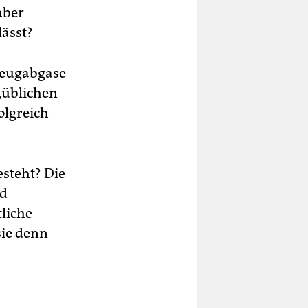
aber
lässt?
zeugabgase
„üblichen
olgreich
esteht? Die
nd
tliche
ie denn
s