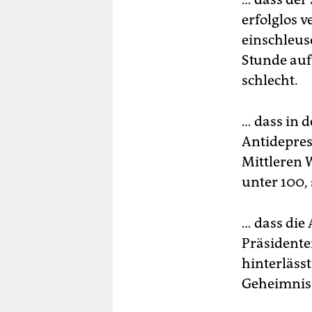
erfolglos 
einschleus
Stunde auf
schlecht.
… dass in 
Antidepres
Mittleren 
unter 100,
… dass die
Präsidenten
hinterläss
Geheimnis 