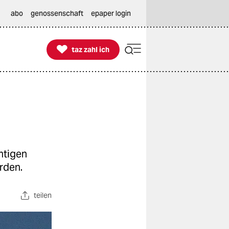
abo
genossenschaft
epaper login

taz zahl ich
taz zahl ich
htigen
rden.
teilen