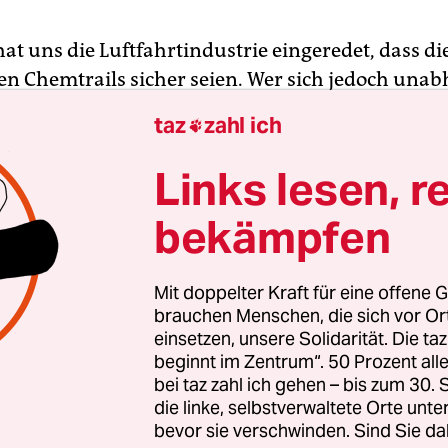
at uns die Luftfahrtindustrie eingeredet, dass di
n Chemtrails sicher seien. Wer sich jedoch una
hänomen am Himmel informiert, stößt schnell a
taz
zahl ich

he, Ungereimtheiten und handfesten Mumpitz, a
t aus Industrielügen, Halbwahrheiten und Psyc
Links lesen, r
e zum Beispiel schon …
bekämpfen
 Flugzeug jemals exakt dieselbe Route fliegen dar
 verschwinden nicht, sondern hinterlassen unsi
Mit doppelter Kraft für eine offene G
Himmel, die als „Luftlöcher“ verharmlost werde
brauchen Menschen, die sich vor O
einsetzen, unsere Solidarität. Die ta
rummst.
beginnt im Zentrum“. 50 Prozent a
bei taz zahl ich gehen – bis zum 30
mtrails immer nur bei
fallenden
Börsenkursen e
die linke, selbstverwaltete Orte unte
bevor sie verschwinden. Sind Sie da