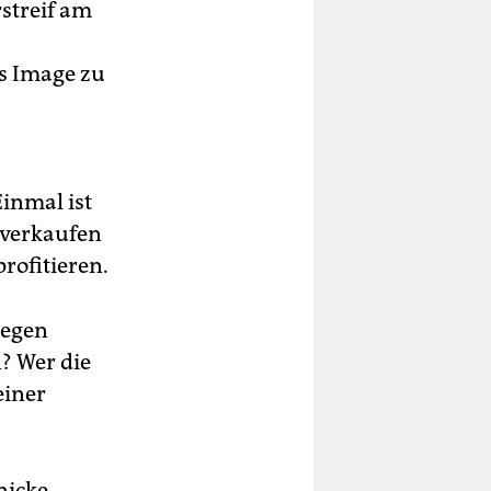
streif am
s Image zu
Einmal ist
n verkaufen
rofitieren.
 gegen
? Wer die
einer
nicke