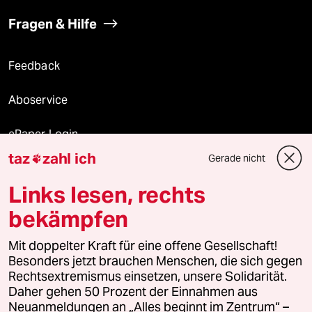
Fragen & Hilfe
Feedback
Aboservice
ePaper Login
taz
zahl ich
Gerade nicht

Downloads für Abonnierende
Links lesen, rechts
bekämpfen
© 2026 taz Verlags und Vertriebs GmbH
Mit doppelter Kraft für eine offene Gesellschaft!
Alle Rechte vorbehalten. Bei rechtlichen Fragen oder für Genehmigungen
wenden Sie sich bitte an
lizenzen@taz.de
Besonders jetzt brauchen Menschen, die sich gegen
Rechtsextremismus einsetzen, unsere Solidarität.
Daher gehen 50 Prozent der Einnahmen aus
Feedback
Redaktionsstatut
Kommune-Richtlinien
KI-
Neuanmeldungen an „Alles beginnt im Zentrum“ –