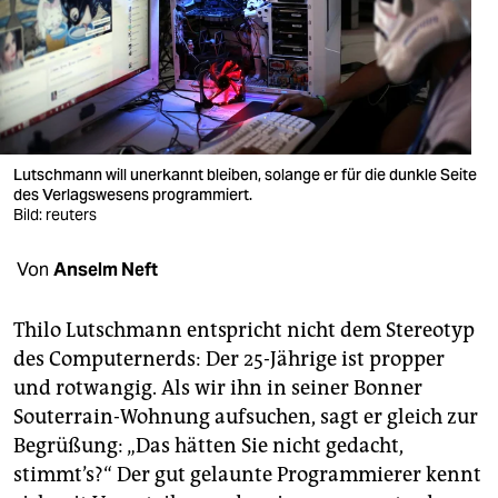
berlin
nord
wahrheit
verlag
Lutschmann will unerkannt bleiben, solange er für die dunkle Seite
verlag
des Verlagswesens programmiert.
Bild: reuters
veranstaltungen
Von
Anselm Neft
shop
fragen & hilfe
Thilo Lutschmann entspricht nicht dem Stereotyp
des Computernerds: Der 25-Jährige ist propper
unterstützen
und rotwangig. Als wir ihn in seiner Bonner
abo
Souterrain-Wohnung aufsuchen, sagt er gleich zur
Begrüßung: „Das hätten Sie nicht gedacht,
genossenschaft
stimmt’s?“ Der gut gelaunte Programmierer kennt