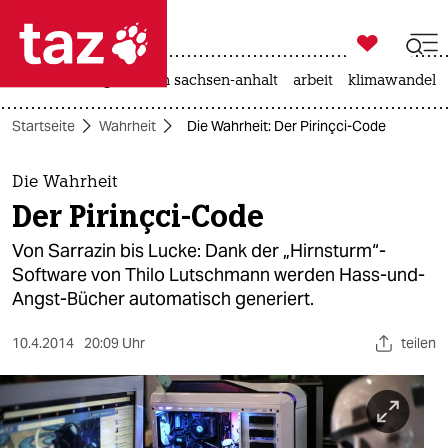

taz zahl ich
hitze
landtagswahl in sachsen-anhalt
arbeit
klimawandel

taz zahl ich
Startseite
Wahrheit
Die Wahrheit: Der Pirinçci-Code
taz zahl ich
themen
Die Wahrheit
Der Pirinçci-Code
politik
Von Sarrazin bis Lucke: Dank der „Hirnsturm“-
öko
Software von Thilo Lutschmann werden Hass-und-
Angst-Bücher automatisch generiert.
gesellschaft
10.4.2014
20:09 Uhr
teilen
kultur
sport