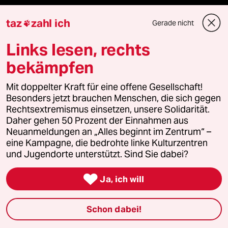
ePaper Login
taz
zahl ich
Gerade nicht

Downloads für Abonnierende
Links lesen, rechts
bekämpfen
© 2026 taz Verlags und Vertriebs GmbH
Mit doppelter Kraft für eine offene Gesellschaft!
Alle Rechte vorbehalten. Bei rechtlichen Fragen oder für Genehmigungen
Besonders jetzt brauchen Menschen, die sich gegen
wenden Sie sich bitte an
lizenzen@taz.de
Rechtsextremismus einsetzen, unsere Solidarität.
Daher gehen 50 Prozent der Einnahmen aus
Feedback
Redaktionsstatut
Kommune-Richtlinien
KI-
Neuanmeldungen an „Alles beginnt im Zentrum“ –
eine Kampagne, die bedrohte linke Kulturzentren
und Jugendorte unterstützt. Sind Sie dabei?
Leitlinie
Informant
Datenschutz
Impressum
AGB

Ja, ich will
Seitenwende
Einwilligungen widerrufen (Ads)
Schon dabei!