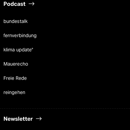
Podcast
bundestalk
fernverbindung
klima update°
Mauerecho
Freie Rede
reingehen
Newsletter