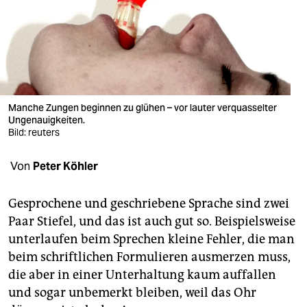
berlin
nord
wahrheit
verlag
Manche Zungen beginnen zu glühen – vor lauter verquasselter
verlag
Ungenauigkeiten.
Bild: reuters
veranstaltungen
Von
Peter Köhler
shop
fragen & hilfe
Gesprochene und geschriebene Sprache sind zwei
Paar Stiefel, und das ist auch gut so. Beispielsweise
unterstützen
unterlaufen beim Sprechen kleine Fehler, die man
abo
beim schriftlichen Formulieren ausmerzen muss,
die aber in einer Unterhaltung kaum auffallen
genossenschaft
und sogar unbemerkt bleiben, weil das Ohr