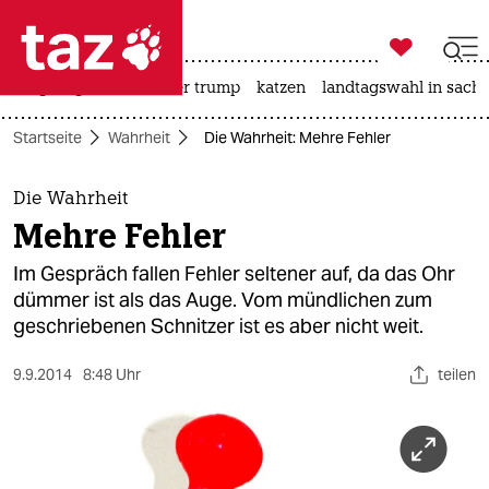

taz zahl ich
bergsteigen
usa unter trump
katzen
landtagswahl in sachs

taz zahl ich
Startseite
Wahrheit
Die Wahrheit: Mehre Fehler
taz zahl ich
themen
Die Wahrheit
Mehre Fehler
politik
Im Gespräch fallen Fehler seltener auf, da das Ohr
öko
dümmer ist als das Auge. Vom mündlichen zum
geschriebenen Schnitzer ist es aber nicht weit.
gesellschaft
9.9.2014
8:48 Uhr
teilen
kultur
sport