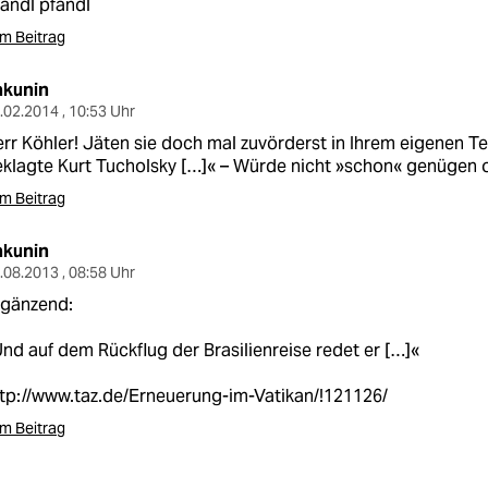
andl pfandl
m Beitrag
akunin
.02.2014 , 10:53 Uhr
rr Köhler! Jäten sie doch mal zuvörderst in Ihrem eigenen T
klagte Kurt Tucholsky […]« – Würde nicht »schon« genügen 
m Beitrag
akunin
.08.2013 , 08:58 Uhr
rgänzend:
nd auf dem Rückflug der Brasilienreise redet er […]«
tp://www.taz.de/Erneuerung-im-Vatikan/!121126/
m Beitrag