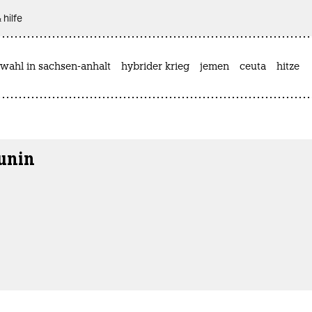
 hilfe
wahl in sachsen-anhalt
hybrider krieg
jemen
ceuta
hitze
unin