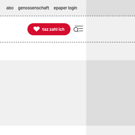
abo
genossenschaft
epaper login

taz zahl ich
taz zahl ich