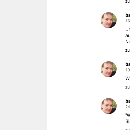
zu
b
16
Un
au
Ni
zu
b
19
W
zu
b
24
"W
B