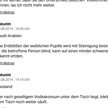
s mir auffiel, dass Sie den Unterschied zwischen "vollkommen"
nnen, las ich nicht mehr weiter.
m Beitrag
akunin
.08.2014 , 10:46 Uhr
audi-Arabien
s Entblößen der weiblichen Pupille wird mit Steinigung bestr
t die betroffene Person blind, kann auf einen minder schweren
kannt ertden.
m Beitrag
akunin
.08.2014 , 14:16 Uhr
ussland
r nach geselligem Vodkakonsum unter dem Tisch liegt, bleibt
m Tisch noch weiter säuft.