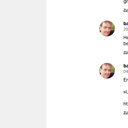
gr
zu
b
20
He
be
zu
b
04
E
»U
ht
zu