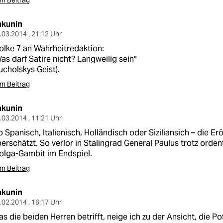
m Beitrag
akunin
.03.2014 , 21:12 Uhr
lke 7 an Wahrheitredaktion:
as darf Satire nicht? Langweilig sein"
ucholskys Geist).
m Beitrag
akunin
.03.2014 , 11:21 Uhr
 Spanisch, Italienisch, Holländisch oder Siziliansich – die Er
erschätzt. So verlor in Stalingrad General Paulus trotz orden
olga-Gambit im Endspiel.
m Beitrag
akunin
.02.2014 , 16:17 Uhr
s die beiden Herren betrifft, neige ich zu der Ansicht, die P