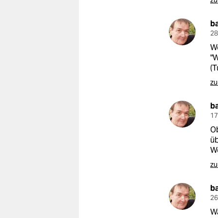
zu
b
28
Wo
"W
(T
zu
b
17
Ob
üb
W
zu
b
26
Wa