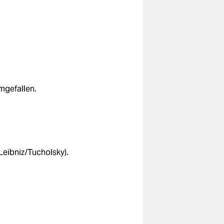
mgefallen.
Leibniz/Tucholsky).