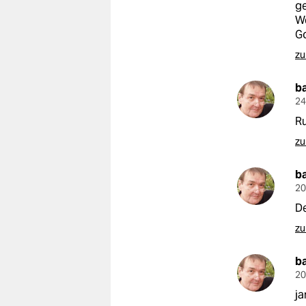
ge
We
Go
zu
b
24
Ru
zu
b
20
De
zu
b
20
ja