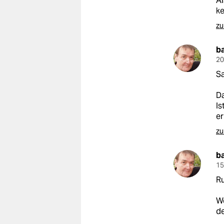
Al
epaper login
ke
zu
b
20
S
Da
Is
er
zu
b
15
R
We
de