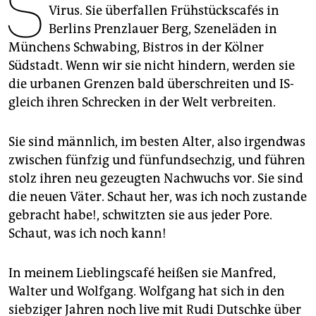
S
berlin
Virus. Sie überfallen Frühstückscafés in
Berlins Prenzlauer Berg, Szeneläden in
nord
Münchens Schwabing, Bistros in der Kölner
wahrheit
Südstadt. Wenn wir sie nicht hindern, werden sie
die urbanen Grenzen bald überschreiten und IS-
verlag
gleich ihren Schrecken in der Welt verbreiten.
verlag
Sie sind männlich, im besten Alter, also irgendwas
veranstaltungen
zwischen fünfzig und fünfundsechzig, und führen
stolz ihren neu gezeugten Nachwuchs vor. Sie sind
shop
die neuen Väter. Schaut her, was ich noch zustande
fragen & hilfe
gebracht habe!, schwitzten sie aus jeder Pore.
Schaut, was ich noch kann!
unterstützen
abo
In meinem Lieblingscafé heißen sie Manfred,
Walter und Wolfgang. Wolfgang hat sich in den
genossenschaft
siebziger Jahren noch live mit Rudi Dutschke über