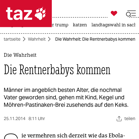

taz zahl ich
bergsteigen
usa unter trump
katzen
landtagswahl in sachs

taz zahl ich
Startseite
Wahrheit
Die Wahrheit: Die Rentnerbabys kommen
taz zahl ich
themen
Die Wahrheit
Die Rentnerbabys kommen
politik
öko
Männer im angeblich besten Alter, die nochmal
Vater geworden sind, gehen mit Kind, Kegel und
gesellschaft
Möhren-Pastinaken-Brei zusehends auf den Keks.
kultur
25.11.2014
8:11 Uhr
teilen
sport
ie vermehren sich derzeit wie das Ebola-