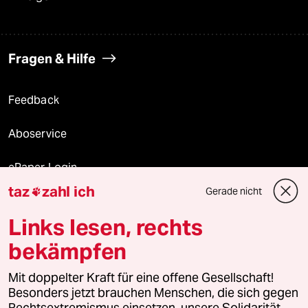
Fragen & Hilfe
Feedback
Aboservice
ePaper Login
taz
zahl ich
Gerade nicht

Downloads für Abonnierende
Links lesen, rechts
bekämpfen
© 2026 taz Verlags und Vertriebs GmbH
Mit doppelter Kraft für eine offene Gesellschaft!
Alle Rechte vorbehalten. Bei rechtlichen Fragen oder für Genehmigungen
wenden Sie sich bitte an
lizenzen@taz.de
Besonders jetzt brauchen Menschen, die sich gegen