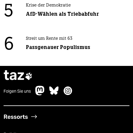
5
Krise der Demokratie
AfD-Wählen als Triebabfuhr
6
Streit um Rente mit 63
Passgenauer Populismus
taz

Folgen Sie uns
Ressorts