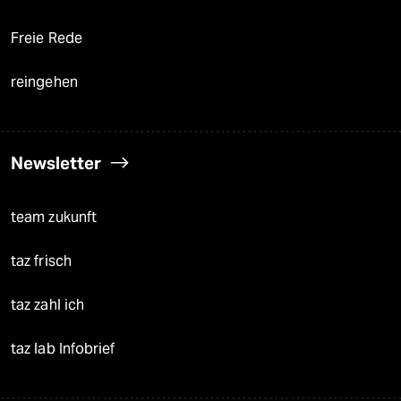
Freie Rede
reingehen
Newsletter
team zukunft
taz frisch
taz zahl ich
taz lab Infobrief