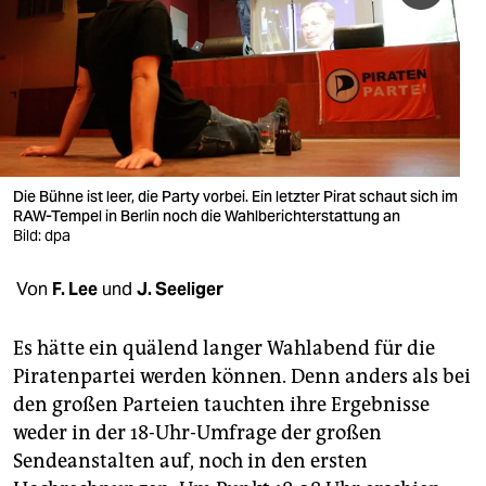
berlin
nord
wahrheit
verlag
verlag
Die Bühne ist leer, die Party vorbei. Ein letzter Pirat schaut sich im
RAW-Tempel in Berlin noch die Wahlberichterstattung an
veranstaltungen
Bild: dpa
shop
Von
F. Lee
und
J. Seeliger
fragen & hilfe
Es hätte ein quälend langer Wahlabend für die
unterstützen
Piratenpartei werden können. Denn anders als bei
den großen Parteien tauchten ihre Ergebnisse
abo
weder in der 18-Uhr-Umfrage der großen
genossenschaft
Sendeanstalten auf, noch in den ersten