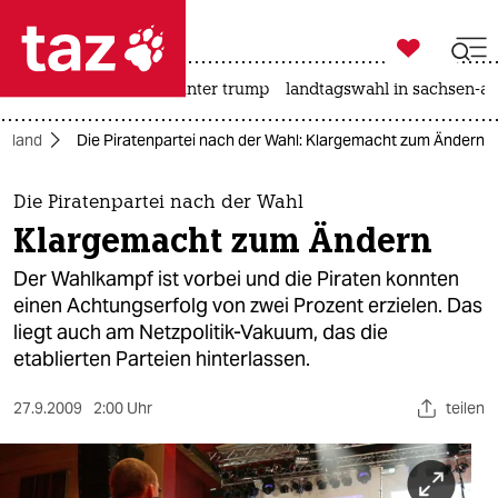

taz zahl ich
nahost-konflikt
usa unter trump
landtagswahl in sachsen-an

taz zahl ich
chland
Die Piratenpartei nach der Wahl: Klargemacht zum Ändern
taz zahl ich
themen
Die Piratenpartei nach der Wahl
Klargemacht zum Ändern
politik
Der Wahlkampf ist vorbei und die Piraten konnten
öko
einen Achtungserfolg von zwei Prozent erzielen. Das
liegt auch am Netzpolitik-Vakuum, das die
gesellschaft
etablierten Parteien hinterlassen.
kultur
27.9.2009
2:00 Uhr
teilen
sport