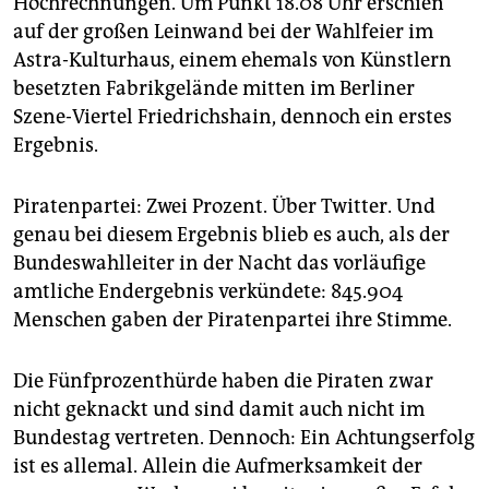
Hochrechnungen. Um Punkt 18.08 Uhr erschien
epaper login
auf der großen Leinwand bei der Wahlfeier im
Astra-Kulturhaus, einem ehemals von Künstlern
besetzten Fabrikgelände mitten im Berliner
Szene-Viertel Friedrichshain, dennoch ein erstes
Ergebnis.
Piratenpartei: Zwei Prozent. Über Twitter. Und
genau bei diesem Ergebnis blieb es auch, als der
Bundeswahlleiter in der Nacht das vorläufige
amtliche Endergebnis verkündete: 845.904
Menschen gaben der Piratenpartei ihre Stimme.
Die Fünfprozenthürde haben die Piraten zwar
nicht geknackt und sind damit auch nicht im
Bundestag vertreten. Dennoch: Ein Achtungserfolg
ist es allemal. Allein die Aufmerksamkeit der