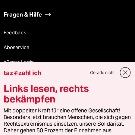
Fragen & Hilfe
Feedback
Aboservice
ePaper Login
taz
zahl ich
Gerade nicht

Downloads für Abonnierende
Links lesen, rechts
bekämpfen
© 2026 taz Verlags und Vertriebs GmbH
Alle Rechte vorbehalten. Bei rechtlichen Fragen oder für Genehmigungen
Mit doppelter Kraft für eine offene Gesellschaft!
wenden Sie sich bitte an
lizenzen@taz.de
Besonders jetzt brauchen Menschen, die sich gegen
Rechtsextremismus einsetzen, unsere Solidarität.
Daher gehen 50 Prozent der Einnahmen aus
Feedback
Redaktionsstatut
Kommune-Richtlinien
KI-