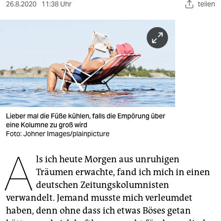
berlin
26.8.2020
11:38 Uhr
teilen
nord
wahrheit
verlag
verlag
veranstaltungen
Lieber mal die Füße kühlen, falls die Empörung über
shop
eine Kolumne zu groß wird
Foto: Johner Images/plainpicture
fragen & hilfe
A
ls ich heute Morgen aus unruhigen
unterstützen
Träumen erwachte, fand ich mich in einen
abo
deutschen Zeitungskolumnisten
verwandelt. Jemand musste mich verleumdet
genossenschaft
haben, denn ohne dass ich etwas Böses getan