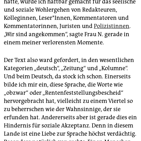
epaper login
hätte, wurde ich haftbar gemacht für das seelische
und soziale Wohlergehen von Redakteuren,
Kolleginnen, Leser*Innen, Kommentatoren und
Kommentatorinnen, Juristen und
Polizistinnen
.
„Wir sind angekommen“, sagte Frau N. gerade in
einem meiner verlorensten Momente.
Der Text also ward gefordert, in den wesentlichen
Kategorien „deutsch“, „Zeitung“ und „Kolumne“.
Und beim Deutsch, da stock ich schon. Einerseits
bilde ich mir ein, diese Sprache, die Worte wie
„obzwar“ oder „Rentenfeststellungsbescheid“
hervorgebracht hat, vielleicht zu einem Viertel so
zu beherrschen wie der Wahnsinnige, der sie
erfunden hat. Andererseits aber ist gerade dies ein
Hindernis für soziale Akzeptanz. Denn in diesem
Lande ist eine Liebe zur Sprache höchst verdächtig.