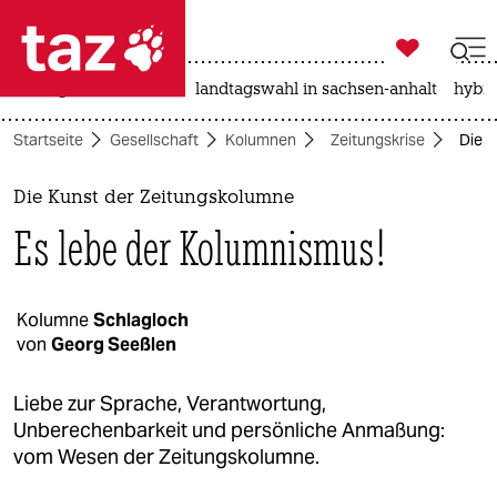

taz zahl ich
niedrigwasser
rente
landtagswahl in sachsen-anhalt
hybri

taz zahl ich
Startseite
Gesellschaft
Kolumnen
Zeitungskrise
Die K
taz zahl ich
themen
Die Kunst der Zeitungskolumne
Es lebe der Kolumnismus!
politik
öko
Kolumne
Schlagloch
von
Georg Seeßlen
gesellschaft
kultur
Liebe zur Sprache, Verantwortung,
Unberechenbarkeit und persönliche Anmaßung:
sport
vom Wesen der Zeitungskolumne.