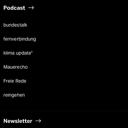
Podcast
bundestalk
fernverbindung
klima update°
Mauerecho
Freie Rede
reingehen
Newsletter