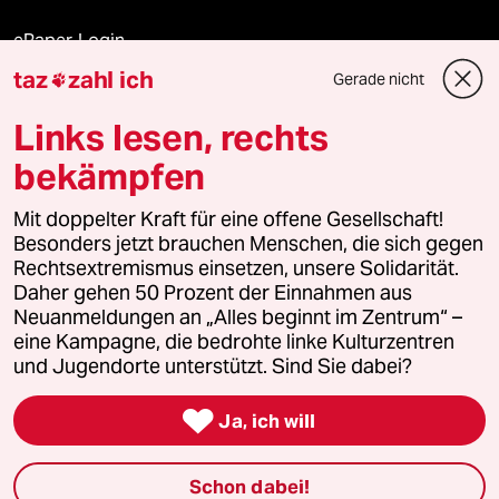
ePaper Login
taz
zahl ich
Gerade nicht

Downloads für Abonnierende
Links lesen, rechts
bekämpfen
© 2026 taz Verlags und Vertriebs GmbH
Mit doppelter Kraft für eine offene Gesellschaft!
Alle Rechte vorbehalten. Bei rechtlichen Fragen oder für Genehmigungen
wenden Sie sich bitte an
lizenzen@taz.de
Besonders jetzt brauchen Menschen, die sich gegen
Rechtsextremismus einsetzen, unsere Solidarität.
Daher gehen 50 Prozent der Einnahmen aus
Feedback
Redaktionsstatut
Kommune-Richtlinien
KI-
Neuanmeldungen an „Alles beginnt im Zentrum“ –
eine Kampagne, die bedrohte linke Kulturzentren
Leitlinie
Informant
Datenschutz
Impressum
AGB
und Jugendorte unterstützt. Sind Sie dabei?
Seitenwende
Einwilligungen widerrufen (Ads)

Ja, ich will
Schon dabei!