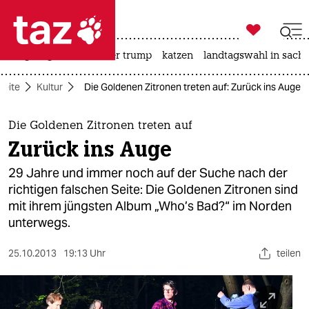

taz zahl ich
bergsteigen
usa unter trump
katzen
landtagswahl in sachs

taz zahl ich
seite
Kultur
Die Goldenen Zitronen treten auf: Zurück ins Auge
taz zahl ich
themen
Die Goldenen Zitronen treten auf
Zurück ins Auge
politik
29 Jahre und immer noch auf der Suche nach der
öko
richtigen falschen Seite: Die Goldenen Zitronen sind
mit ihrem jüngsten Album „Who’s Bad?“ im Norden
gesellschaft
unterwegs.
kultur
25.10.2013
19:13 Uhr
teilen
sport