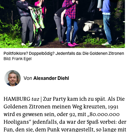
berlin
nord
wahrheit
verlag
verlag
Politfolklore? Doppelbödig? Jedenfalls da: Die Goldenen Zitronen
Bild: Frank Egel
veranstaltungen
shop
Von
Alexander Diehl
fragen & hilfe
unterstützen
HAMBURG
taz
| Zur Party kam ich zu spät. Als Die
Goldenen Zitronen meinen Weg kreuzten, 1991
abo
wird es gewesen sein, oder 92, mit „80.000.000
genossenschaft
Hooligans“ jedenfalls, da war der Spaß vorbei: der
Fun, den sie, dem Punk vorangestellt, so lange mit