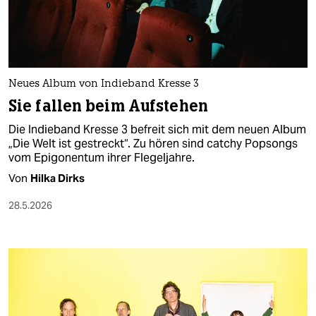
berlin
nord
wahrheit
Neues Album von Indieband Kresse 3
verlag
Sie fallen beim Aufstehen
verlag
Die Indieband Kresse 3 befreit sich mit dem neuen Album
„Die Welt ist gestreckt“. Zu hören sind catchy Popsongs
veranstaltungen
vom Epigonentum ihrer Flegeljahre.
Von
Hilka Dirks
shop
28.5.2026
fragen & hilfe
unterstützen
abo
genossenschaft