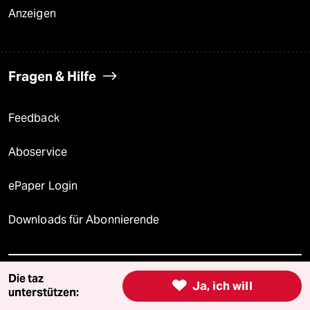
Anzeigen
Fragen & Hilfe
Feedback
Aboservice
ePaper Login
Downloads für Abonnierende
Die taz
© 2026 taz Verlags und Vertriebs GmbH

Ja, ich will
unterstützen:
Alle Rechte vorbehalten. Bei rechtlichen Fragen oder für Genehmigungen
wenden Sie sich bitte an
lizenzen@taz.de