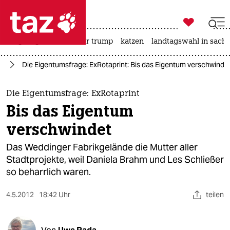

taz zahl ich
bergsteigen
usa unter trump
katzen
landtagswahl in sachs

taz zahl ich
in
Die Eigentumsfrage: ExRotaprint: Bis das Eigentum verschwinde
taz zahl ich
themen
Die Eigentumsfrage: ExRotaprint
Bis das Eigentum
politik
verschwindet
öko
Das Weddinger Fabrikgelände die Mutter aller
Stadtprojekte, weil Daniela Brahm und Les Schließer
gesellschaft
so beharrlich waren.
kultur
4.5.2012
18:42 Uhr
teilen
sport