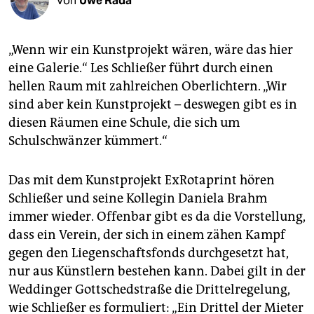
Von
Uwe Rada
berlin
nord
„Wenn wir ein Kunstprojekt wären, wäre das hier
wahrheit
eine Galerie.“ Les Schließer führt durch einen
hellen Raum mit zahlreichen Oberlichtern. „Wir
verlag
sind aber kein Kunstprojekt – deswegen gibt es in
diesen Räumen eine Schule, die sich um
verlag
Schulschwänzer kümmert.“
veranstaltungen
shop
Das mit dem Kunstprojekt ExRotaprint hören
Schließer und seine Kollegin Daniela Brahm
fragen & hilfe
immer wieder. Offenbar gibt es da die Vorstellung,
unterstützen
dass ein Verein, der sich in einem zähen Kampf
gegen den Liegenschaftsfonds durchgesetzt hat,
abo
nur aus Künstlern bestehen kann. Dabei gilt in der
Weddinger Gottschedstraße die Drittelregelung,
genossenschaft
wie Schließer es formuliert: „Ein Drittel der Mieter