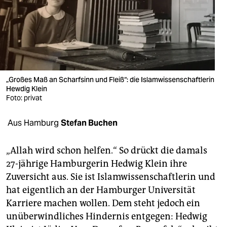
berlin
nord
wahrheit
verlag
„Großes Maß an Scharfsinn und Fleiß“: die Islamwissenschaftlerin
verlag
Hewdig Klein
Foto: privat
veranstaltungen
Aus Hamburg
Stefan Buchen
shop
fragen & hilfe
„Allah wird schon helfen.“ So drückt die damals
27-jährige Hamburgerin Hedwig Klein ihre
unterstützen
Zuversicht aus. Sie ist Islamwissenschaftlerin und
abo
hat eigentlich an der Hamburger Universität
Karriere machen wollen. Dem steht jedoch ein
genossenschaft
unüberwindliches Hindernis entgegen: Hedwig