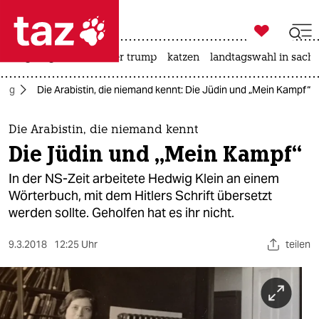

taz zahl ich
bergsteigen
usa unter trump
katzen
landtagswahl in sachs

taz zahl ich
ltag
Die Arabistin, die niemand kennt: Die Jüdin und „Mein Kampf“
taz zahl ich
themen
Die Arabistin, die niemand kennt
Die Jüdin und „Mein Kampf“
politik
In der NS-Zeit arbeitete Hedwig Klein an einem
öko
Wörterbuch, mit dem Hitlers Schrift übersetzt
werden sollte. Geholfen hat es ihr nicht.
gesellschaft
9.3.2018
12:25 Uhr
teilen
kultur
sport