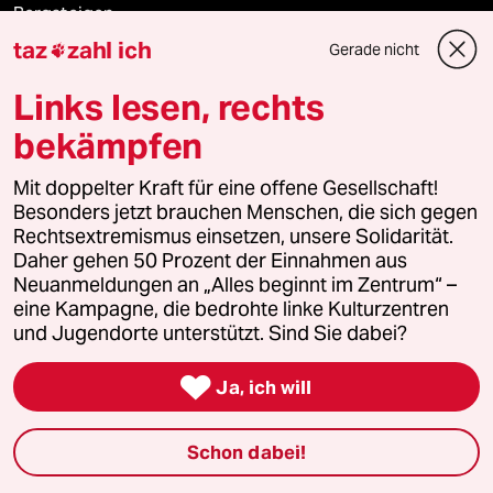
Bergsteigen
taz
zahl ich
Gerade nicht

USA unter Trump
Links lesen, rechts
Katzen
bekämpfen
Landtagswahl in Sachsen-Anhalt
Mit doppelter Kraft für eine offene Gesellschaft!
Besonders jetzt brauchen Menschen, die sich gegen
Ceuta
Rechtsextremismus einsetzen, unsere Solidarität.
Daher gehen 50 Prozent der Einnahmen aus
Hitze
Neuanmeldungen an „Alles beginnt im Zentrum“ –
eine Kampagne, die bedrohte linke Kulturzentren
und Jugendorte unterstützt. Sind Sie dabei?

Verlag
Ja, ich will
Aktuelles
Schon dabei!