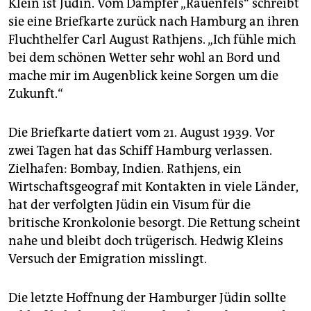
epaper login
Klein ist Jüdin. Vom Dampfer „Rauen­fels“ schreibt
sie eine Briefkarte zurück nach Hamburg an ihren
Fluchthelfer Carl August Rathjens. „Ich fühle mich
bei dem schönen Wetter sehr wohl an Bord und
mache mir im Augenblick keine Sorgen um die
Zukunft.“
Die Briefkarte datiert vom 21. August 1939. Vor
zwei Tagen hat das Schiff Hamburg verlassen.
Zielhafen: Bombay, Indien. Rathjens, ein
Wirtschaftsgeograf mit Kontakten in viele Länder,
hat der verfolgten Jüdin ein Visum für die
britische Kronkolonie besorgt. Die Rettung scheint
nahe und bleibt doch trügerisch. Hedwig Kleins
Versuch der Emigration misslingt.
Die letzte Hoffnung der Hamburger Jüdin sollte