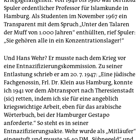
Kriegsgefangenen. Von 1948 bis 1980 war Berthold
Spuler ordentlicher Professor für Islamkunde in
Hamburg. Als Studenten im November 1967 ein
Transparent mit dem Spruch „Unter den Talaren
der Muff von 1.000 Jahren“ enthüllten, rief Spuler:
„Sie gehören alle in ein Konzentrationslager!“
Und Hans Wehr? Er musste nach dem Krieg vor
eine Entnazifizierungskommission. Zu seiner
Entlastung schrieb er am 20. 7. 1947: „Eine jüdische
Fachgenossin, Frl. Dr. Klein aus Hamburg, konnte
ich 1941 vor dem Abtransport nach Theresienstadt
(sic) retten, indem ich sie für eine angeblich
kriegswichtige Arbeit, eben für das arabische
Wörterbuch, bei der Hamburger Gestapo
anforderte.“ So steht es in seiner
Entnazifizierungsakte. Wehr wurde als „Mitläufer“
eingestuft und musste 36,40 DM „Sühnegeld“ und