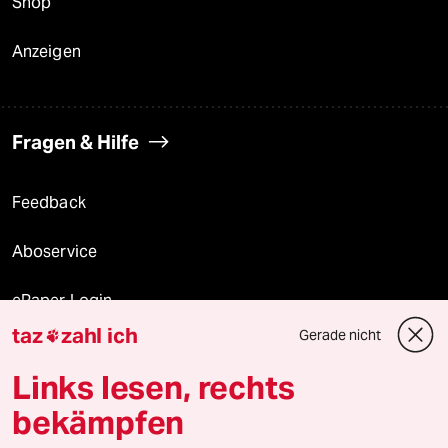
Shop
Anzeigen
Fragen & Hilfe
Feedback
Aboservice
ePaper Login
taz
zahl ich
Gerade nicht

Downloads für Abonnierende
Links lesen, rechts
bekämpfen
© 2026 taz Verlags und Vertriebs GmbH