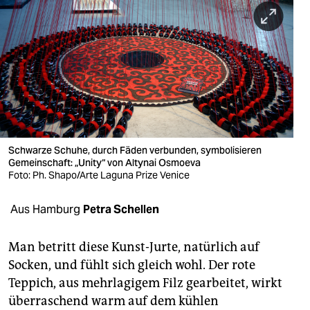
berlin
nord
wahrheit
verlag
verlag
veranstaltungen
Schwarze Schuhe, durch Fäden verbunden, symbolisieren
Gemeinschaft: „Unity“ von Altynai Osmoeva
shop
Foto: Ph. Shapo/Arte Laguna Prize Venice
fragen & hilfe
Aus Hamburg
Petra Schellen
unterstützen
Man betritt diese Kunst-Jurte, natürlich auf
abo
Socken, und fühlt sich gleich wohl. Der rote
Teppich, aus mehrlagigem Filz gearbeitet, wirkt
genossenschaft
überraschend warm auf dem kühlen