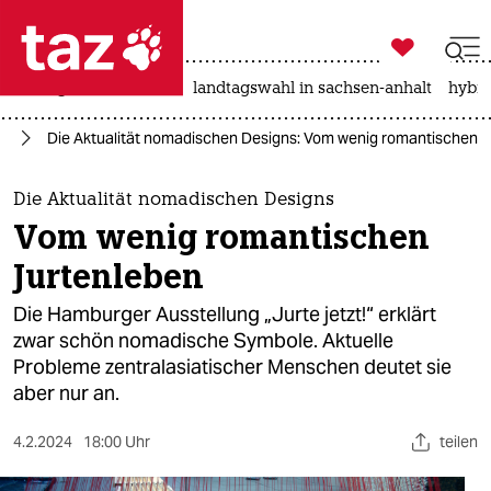

taz zahl ich
niedrigwasser
rente
landtagswahl in sachsen-anhalt
hybri

taz zahl ich
rd
Die Aktualität nomadischen Designs: Vom wenig romantischen 
taz zahl ich
themen
Die Aktualität nomadischen Designs
Vom wenig romantischen
politik
Jurtenleben
öko
Die Hamburger Ausstellung „Jurte jetzt!“ erklärt
zwar schön nomadische Symbole. Aktuelle
gesellschaft
Probleme zentralasiatischer Menschen deutet sie
aber nur an.
kultur
sport
4.2.2024
18:00 Uhr
teilen