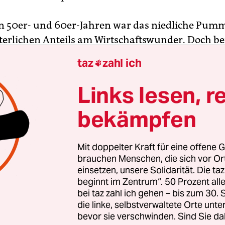
n 50er- und 60er-Jahren war das niedliche Pum
lterlichen Anteils am Wirtschaftswunder. Doch be
 geht es nicht um properen Nachwuchs als verkl
taz
zahl ich

ol für persönlichen Erfolg, sondern um knallhar
he Feststellungen. Berechnet wird der so genann
Links lesen, r
, kurz BMI. Dividiert wird das Körpergewicht du
bekämpfen
r Größe, angegeben in Metern. Ausgedient habe
sformeln wie etwa das Broca-Referenzgewicht:
e in Zentimetern minus 100. Ein Überschreiten
Mit doppelter Kraft für eine offene G
hrte früher zur Diagnose Adipositas. Doch dieser
brauchen Menschen, die sich vor O
einsetzen, unsere Solidarität. Die ta
tenfalls eine grobe Orientierung für Menschen m
beginnt im Zentrum“. 50 Prozent a
ttlicher Größe sein.
bei taz zahl ich gehen – bis zum 30
die linke, selbstverwaltete Orte unte
m BMI. Ein Ergebnis unter 19 bei einer Frau
bevor sie verschwinden. Sind Sie da