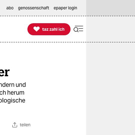
abo
genossenschaft
epaper login

taz zahl ich
taz zahl ich
er
indern und
sich herum
hologische
teilen