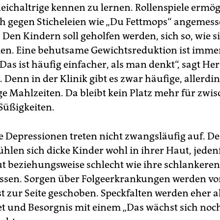
leichaltrige kennen zu lernen. Rollenspiele ermö
ich gegen Sticheleien wie „Du Fettmops“ angemes
Den Kindern soll geholfen werden, sich so, wie si
. Eine behutsame Gewichtsreduktion ist immer 
Das ist häufig einfacher, als man denkt“, sagt Her
Denn in der Klinik gibt es zwar häufige, allerdi
e Mahlzeiten. Da bleibt kein Platz mehr für zwi
Süßigkeiten.
e Depressionen treten nicht zwangsläufig auf. D
hlen sich dicke Kinder wohl in ihrer Haut, jedenf
t beziehungsweise schlecht wie ihre schlankeren
ssen. Sorgen über Folgeerkrankungen werden vo
st zur Seite geschoben. Speckfalten werden eher a
 und Besorgnis mit einem „Das wächst sich noc