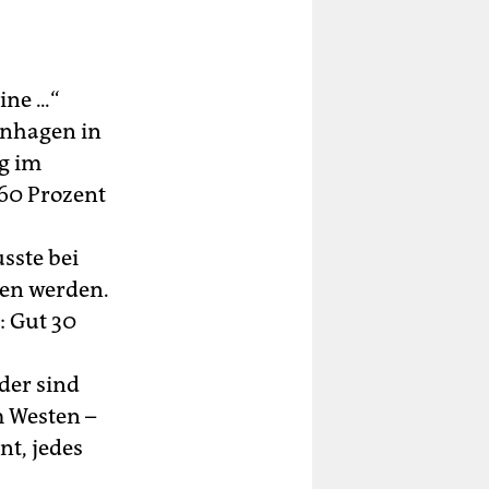
ne ...“
rnhagen in
g im
 60 Prozent
sste bei
hen werden.
: Gut 30
der sind
m Westen –
t, jedes