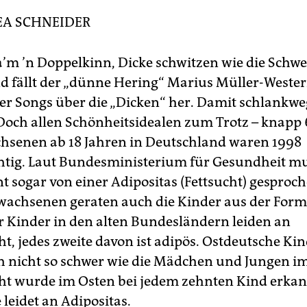
A SCHNEIDER
ha’m ’n Doppelkinn, Dicke schwitzen wie die Schwei
d fällt der „dünne Hering“ Marius Müller-Weste
er Songs über die „Dicken“ her. Damit schlankwe
 Doch allen Schönheitsidealen zum Trotz – knapp
chsenen ab 18 Jahren in Deutschland waren 1998
tig. Laut Bundesministerium für Gesundheit mu
nt sogar von einer Adipositas (Fettsucht) gesproc
wachsenen geraten auch die Kinder aus der Form
r Kinder in den alten Bundesländern leiden an
t, jedes zweite davon ist adipös. Ostdeutsche Kin
h nicht so schwer wie die Mädchen und Jungen i
t wurde im Osten bei jedem zehnten Kind erkann
leidet an Adipositas.