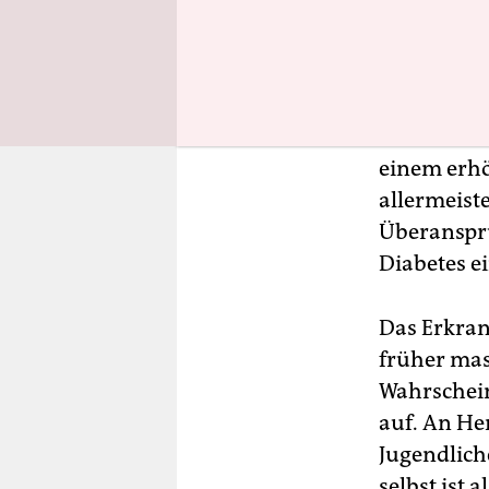
beziehungs
ganz gleic
man ab 24 
beginnt be
Gesundheit
einem erhöh
allermeist
Überanspr
Diabetes e
Das Erkran
früher mass
Wahrschein
auf. An He
Jugendlich
selbst ist 