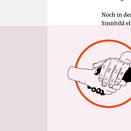
epaper login
Noch in de
Sinnbild e
Adipositas
Statussymb
medizinisc
Mass-Index
Quadrat de
Berechnung
Körpergröß
Prozent fü
konnte bes
durchschni
Anders bei