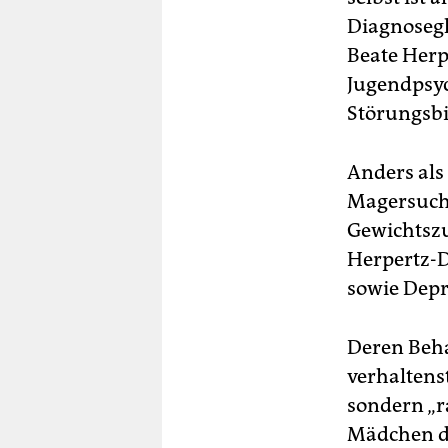
Diagnosegl
Beate Herp
Jugendpsyc
Störungsbi
Anders als
Magersucht
Gewichtszu
Herpertz-D
sowie Depre
Deren Beh
verhaltens
sondern „r
Mädchen de