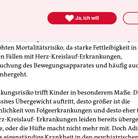
weise unter 20 bei einem Mann bedeutet Unterg
h, wie groß die Gewogenen sind. Von Übergewicht 

Ja, ich will
bei Frauen beziehungsweise 25 bei Männern. Adi
i 30, massive Adipositas ab 40. Birgt Übergewich
srisiken, so sprechen Mediziner bei einer Adipos
ten Mortalitätsrisiko, da starke Fettleibigkeit in
en Fällen mit Herz-Kreislauf-Erkrankungen,
uchung des Bewegungsapparates und häufig auc
inhergeht.
kungsrisiko trifft Kinder in besonderem Maße. D
ives Übergewicht auftritt, desto größer ist die
lichkeit von Folgeerkrankungen und desto eher t
rz-Kreislauf- Erkrankungen leiden bereits überg
e, oder die Hüfte macht nicht mehr mit. Doch Adi
als eigenständige Krankheit in den psychiatrische