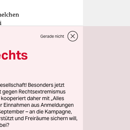
melchen
i
ärendes
Gerade nicht
te
te Body-
echts
rch das
n hingegen
 um 20
esellschaft! Besonders jetzt
 Index
rt gegen Rechtsextremismus
z kooperiert daher mit „Alles
it
ller Einnahmen aus Anmeldungen
. September – an die Kampagne,
rstützt und Freiräume sichern will,
bei?