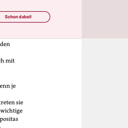
ewicht –
spricht
Schon dabei!
positas
t schon
itas von
 den
h mit
enn je
reten sie
ewichtige
positas
n