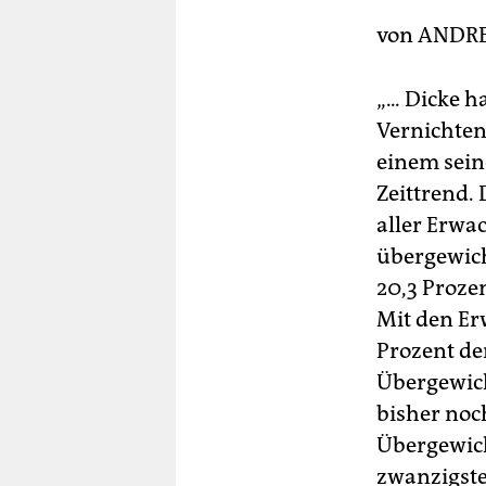
berlin
von
ANDRE
nord
wahrheit
„... Dicke 
Vernichten
verlag
einem sein
verlag
Zeittrend.
aller Erwa
veranstaltungen
übergewich
shop
20,3 Proze
Mit den Er
fragen & hilfe
Prozent de
unterstützen
Übergewich
abo
bisher noc
Übergewich
genossenschaft
zwanzigste 