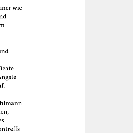
iner wie
und
em
 und
Beate
Ängste
f.
Dahlmann
den,
es
ntreffs