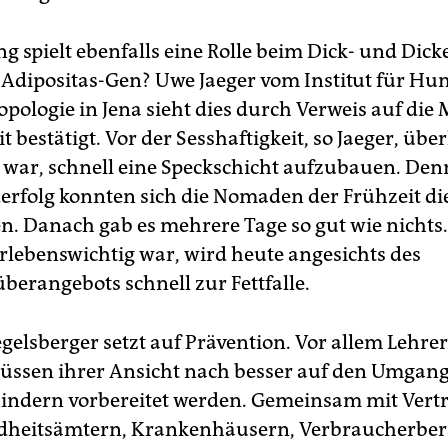
g spielt ebenfalls eine Rolle beim Dick- und Dic
s Adipositas-Gen? Uwe Jaeger vom Institut für H
pologie in Jena sieht dies durch Verweis auf di
t bestätigt. Vor der Sesshaftigkeit, so Jaeger, über
e war, schnell eine Speckschicht aufzubauen. Den
erfolg konnten sich die Nomaden der Frühzeit d
en. Danach gab es mehrere Tage so gut wie nichts
rlebenswichtig war, wird heute angesichts des
erangebots schnell zur Fettfalle.
egelsberger setzt auf Prävention. Vor allem Lehre
üssen ihrer Ansicht nach besser auf den Umgang
indern vorbereitet werden. Gemeinsam mit Vert
dheitsämtern, Krankenhäusern, Verbraucherbe