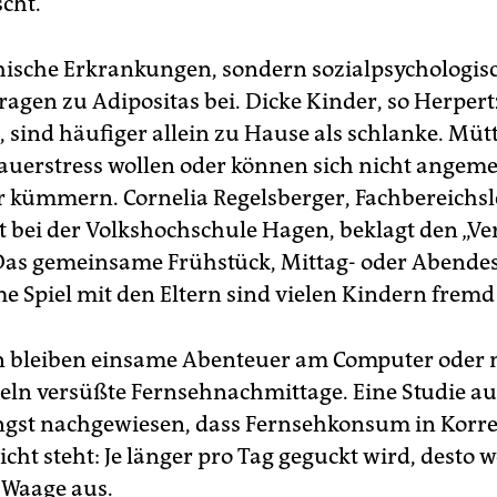
scht.
hische Erkrankungen, sondern sozialpsychologis
ragen zu Adipositas bei. Dicke Kinder, so Herpert
sind häufiger allein zu Hause als schlanke. Müt
auerstress wollen oder können sich nicht angem
r kümmern. Cornelia Regelsberger, Fachbereichsl
 bei der Volkshochschule Hagen, beklagt den „Ve
 Das gemeinsame Frühstück, Mittag- oder Abendes
 Spiel mit den Eltern sind vielen Kindern frem
n bleiben einsame Abenteuer am Computer oder 
eln versüßte Fernsehnachmittage. Eine Studie a
üngst nachgewiesen, dass Fernsehkonsum in Korr
ht steht: Je länger pro Tag geguckt wird, desto w
e Waage aus.