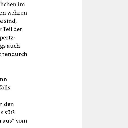
glichen im
sen wehren
e sind,
Teil der
pertz-
ngs auch
schendurch
enn
alls
n den
ls süß
h aus“ vom