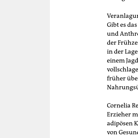
Veranlagun
Gibt es da
und Anthro
der Frühzei
in der Lag
einem Jagd
vollschlag
früher übe
Nahrungsüb
Cornelia R
Erzieher m
adipösen K
von Gesun