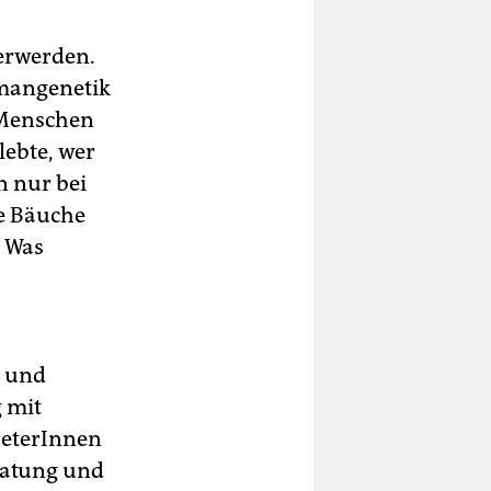
kerwerden.
umangenetik
e Menschen
lebte, wer
n nur bei
ie Bäuche
. Was
r und
 mit
reterInnen
ratung und