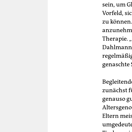
sein, um G
Vorfeld, s
zu können. 
anzunehmen
Therapie. „
Dahlmann. 
regelmäßig
genaschte 
Begleitend
zunächst fü
genauso gu
Altersgeno
Eltern mei
umgedeutet