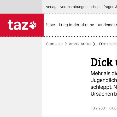
hautnavigation anspringen
hauptinhalt anspringen
footer anspringen
verlag
veranstaltungen
shop
fragen &
hitze
krieg in der ukraine
us-demokr

taz zahl ich
taz zahl ich
Startseite
Archiv-Artikel
Dick und r
themen
Dick
politik
öko
Mehr als di
Jugendliche
gesellschaft
schleppt. 
Ursachen b
kultur
sport
13.7.2001
0:00