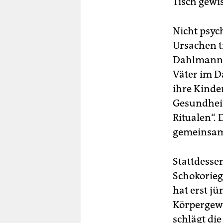
Tisch gewi
Nicht psyc
Ursachen t
Dahlmann, 
Väter im D
ihre Kinde
Gesundheit
Ritualen“.
gemeinsame
Stattdesse
Schokorieg
hat erst j
Körpergewic
schlägt di