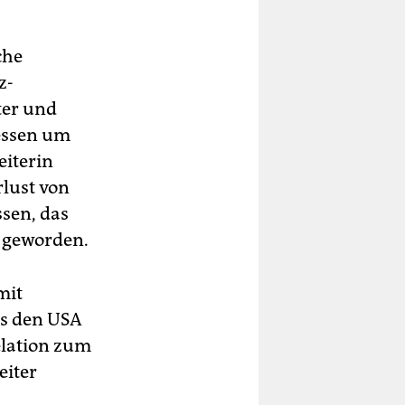
che
z-
ter und
essen um
eiterin
rlust von
sen, das
d geworden.
mit
us den USA
elation zum
eiter