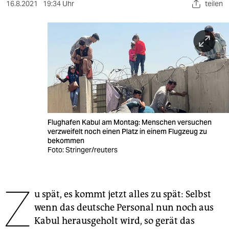
berlin
16.8.2021
19:34 Uhr
teilen
nord
wahrheit
verlag
verlag
veranstaltungen
Flughafen Kabul am Montag: Menschen versuchen
shop
verzweifelt noch einen Platz in einem Flugzeug zu
bekommen
fragen & hilfe
Foto: Stringer/reuters
unterstützen
Z
abo
u spät, es kommt jetzt alles zu spät: Selbst
wenn das deutsche Personal nun noch aus
genossenschaft
Kabul herausgeholt wird, so gerät das