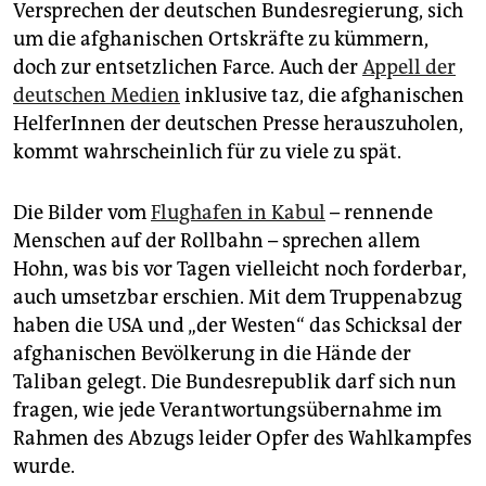
epaper login
Versprechen der deutschen Bundesregierung, sich
um die afghanischen Ortskräfte zu kümmern,
doch zur entsetzlichen Farce. Auch der
Appell der
deutschen Medien
inklusive taz, die afghanischen
HelferInnen der deutschen Presse herauszuholen,
kommt wahr­scheinlich für zu viele zu spät.
Die Bilder vom
Flughafen in Kabul
– rennende
Menschen auf der Rollbahn – sprechen allem
Hohn, was bis vor Tagen vielleicht noch forderbar,
auch umsetzbar erschien. Mit dem Truppenabzug
haben die USA und „der Westen“ das Schicksal der
afghanischen Bevölkerung in die Hände der
Taliban gelegt. Die Bundesrepublik darf sich nun
fragen, wie jede Verantwortungsübernahme im
Rahmen des Abzugs leider Opfer des Wahlkampfes
wurde.