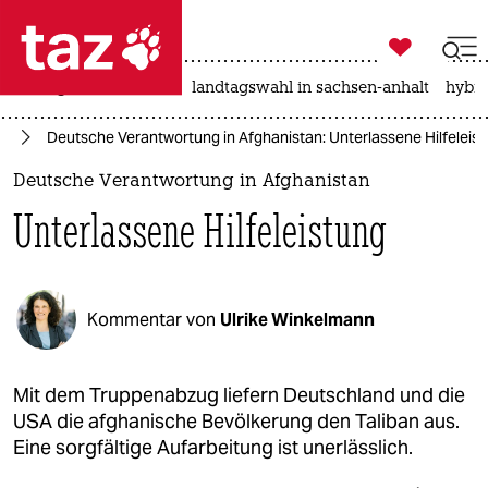

taz zahl ich
niedrigwasser
rente
landtagswahl in sachsen-anhalt
hybri

taz zahl ich
25
Deutsche Verantwortung in Afghanistan: Unterlassene Hilfeleis
taz zahl ich
Deutsche Verantwortung in Afghanistan
themen
Unterlassene Hilfeleistung
politik
öko
Kommentar von
Ulrike Winkelmann
gesellschaft
kultur
Mit dem Truppenabzug liefern Deutschland und die
USA die afghanische Bevölkerung den Taliban aus.
sport
Eine sorgfältige Aufarbeitung ist unerlässlich.