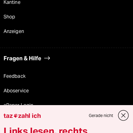
Kantine
Shop
Anzeigen
Fragen & Hilfe
Feedback
Aboservice
ePaper Login
taz
zahl ich
Gerade nicht

Downloads für Abonnierende
Links lesen, rechts