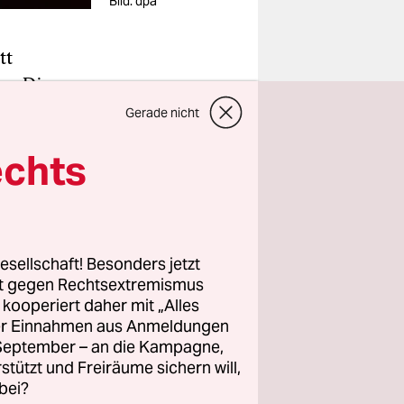
Bild: dpa
tt
. „Die
iemals
Gerade nicht
de, Jean-
echts
rbeitet an
st und
esellschaft! Besonders jetzt
s der
rt gegen Rechtsextremismus
t zu
z kooperiert daher mit „Alles
t führen.
ller Einnahmen aus Anmeldungen
. September – an die Kampagne,
rstützt und Freiräume sichern will,
bei?