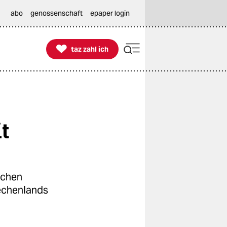
abo
genossenschaft
epaper login

taz zahl ich
taz zahl ich
t
schen
iechenlands