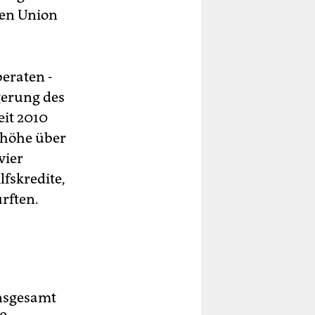
hen Union
eraten -
gerung des
eit 2010
enhöhe über
vier
lfskredite,
rften.
Insgesamt