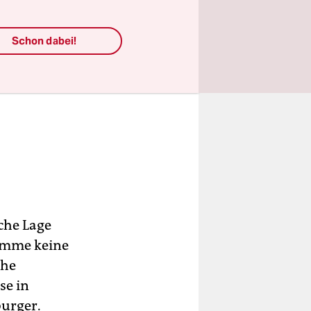
Schon dabei!
che Lage
komme keine
öhe
se in
burger.