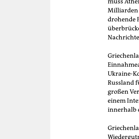
muss Athen
Milliarden
drohende F
überbrücke
Nachricht
Griechenla
Einnahmea
Ukraine-Ko
Russland f
großen Ver
einem Inte
innerhalb d
Griechenla
Wiedergutm