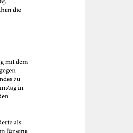
,85
then die
ng mit dem
 gegen
andes zu
amstag in
den
erte als
n für eine