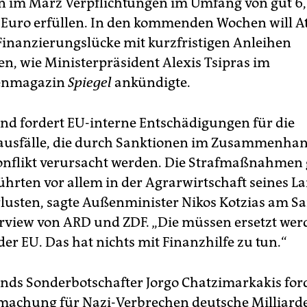
 im März Verpflichtungen im Umfang von gut 6
 Euro erfüllen. In den kommenden Wochen will A
inanzierungslücke mit kurzfristigen Anleihen
n, wie Ministerpräsident Alexis Tsipras im
enmagazin
Spiegel
ankündigte.
nd fordert EU-interne Entschädigungen für die
usfälle, die durch Sanktionen im Zusammenha
nflikt verursacht werden. Die Strafmaßnahmen
ührten vor allem in der Agrarwirtschaft seines L
lusten, sagte Außenminister Nikos Kotzias am S
rview von ARD und ZDF. „Die müssen ersetzt wer
er EU. Das hat nichts mit Finanzhilfe zu tun.“
nds Sonderbotschafter Jorgo Chatzimarkakis ford
achung für Nazi-Verbrechen deutsche Milliarde