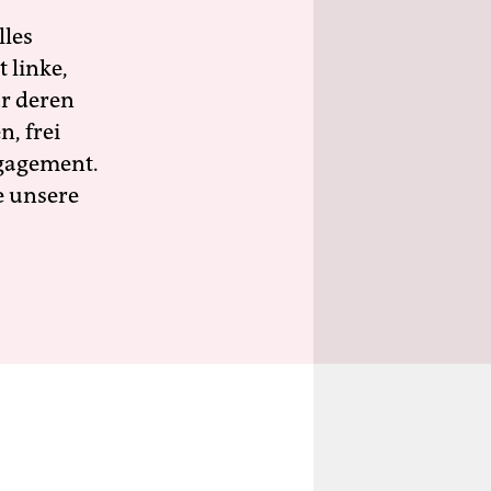
lles
 linke,
ür deren
n, frei
ngagement.
e unsere