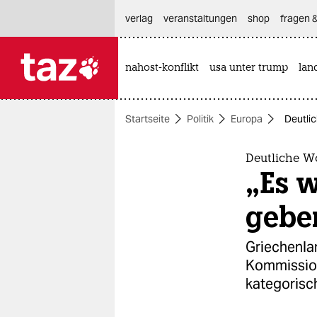
hautnavigation anspringen
hauptinhalt anspringen
footer anspringen
verlag
veranstaltungen
shop
fragen &
nahost-konflikt
usa unter trump
lan

taz zahl ich
taz zahl ich
Startseite
Politik
Europa
Deutlic
themen
politik
Deutliche W
„Es w
öko
gebe
gesellschaft
Griechenla
kultur
Kommission
kategorisc
sport