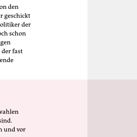
von den
r geschickt
litiker der
och schon
ngen
der fast
zende
wahlen
sind.
h und vor