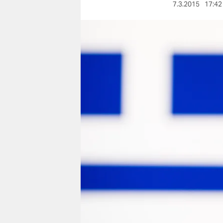
berlin
7.3.2015
17:42
nord
wahrheit
verlag
verlag
veranstaltungen
shop
fragen & hilfe
unterstützen
abo
genossenschaft