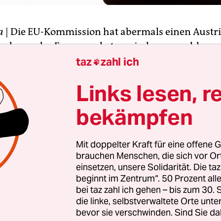
a
| Die EU-Kommission hat abermals einen Austri
nds aus der Eurozone kategorisch ausgeschlossen
e Kommission vertritt die Auffassung: Es wird n
taz
zahl ich

t geben“, sagte der Präsident der Brüsseler Behör
Links lesen, r
cker, der Zeitung
Welt am Sonntag
.
bekämpfen
nter den politisch Verantwortlichen in Europa a
ritt Griechenlands aus der Eurozone. Das Land i
Mit doppelter Kraft für eine offene G
glied der Währungsunion.“ Ein Ausstieg Athens au
brauchen Menschen, die sich vor O
ürde nach Junckers Einschätzung zu einem nich
einsetzen, unsere Solidarität. Die ta
den Ansehensverlust der gesamten EU in der Wel
beginnt im Zentrum“. 50 Prozent a
bei taz zahl ich gehen – bis zum 30
die linke, selbstverwaltete Orte unte
bevor sie verschwinden. Sind Sie da