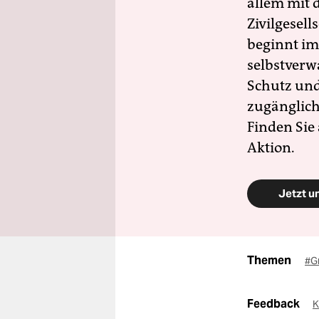
allem mit d
Zivilgesell
beginnt im
selbstverw
Schutz und 
zugänglich
Finden Sie
Aktion.
Jetzt u
Themen
#G
Feedback
K