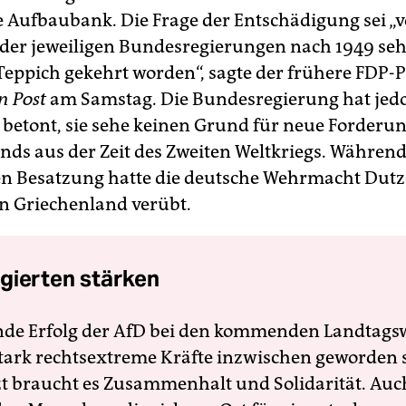
e Aufbaubank. Die Frage der Entschädigung sei „
 der jeweiligen Bundesregierungen nach 1949 seh
Teppich gekehrt worden“, sagte der frühere FDP-Po
n Post
am Samstag. Die Bundesregierung hat jed
 betont, sie sehe keinen Grund für neue Forderu
nds aus der Zeit des Zweiten Weltkriegs. Während 
en Besatzung hatte die deutsche Wehrmacht Dut
n Griechenland verübt.
gierten stärken
nde Erfolg der AfD bei den kommenden Landtags
 stark rechtsextreme Kräfte inzwischen geworden 
zt braucht es Zusammenhalt und Solidarität. Auc