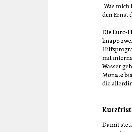
„Was mich b
den Ernst 
Die Euro-F
knapp zwei
Hilfsprogr
mit intern
Wasser geh
Monate bis 
die allerd
Kurzfris
Damit steu