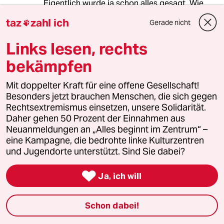
Eigentlich wurde ja schon alles gesagt. Wie
immer vor der Wahl, versuchen die Grünen ein
taz
zahl ich
Gerade nicht

paar Erstwähler zu ködern.
Links lesen, rechts
Abgesehen davon, selbst Holland musste auf
EU-Druck seine Drogenpolitik verschärfen, da
bekämpfen
glaub ich kaum, dass es in D besser wird.
Mit doppelter Kraft für eine offene Gesellschaft!
Besonders jetzt brauchen Menschen, die sich gegen
Rechtsextremismus einsetzen, unsere Solidarität.
asari
A
Daher gehen 50 Prozent der Einnahmen aus
24.08.2013
,
17:08 Uhr
Neuanmeldungen an „Alles beginnt im Zentrum“ –
Ist es wirklich so einfach? - Anders als Alkohol
eine Kampagne, die bedrohte linke Kulturzentren
ist die Wirksamkeit von THC schwer bis gar
und Jugendorte unterstützt. Sind Sie dabei?
nicht kalkulierbar. Wer vermag Grenzwerte
festzulegen, unterhalb derer Autos, Busse oder

Ja, ich will
LKWs zu führen, Flugzeuge zu fliegen oder
Patienten zu operieren gestattet ist? - Der
regelmäßige Gebrauch von Drogen unterliegt
Schon dabei!
aus gutem Grund einer gesellschaftlichen
Ächtung. Ich würde es auf jeden Fall nicht als