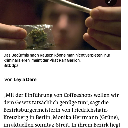
berlin
nord
wahrheit
verlag
verlag
Das Bedürfnis nach Rausch könne man nicht verbieten, nur
kriminalisieren, meint der Pirat Ralf Gerlich.
veranstaltungen
Bild: dpa
shop
Von
Leyla Dere
fragen & hilfe
unterstützen
„Mit der Einführung von Coffeeshops wollen wir
dem Gesetz tatsächlich genüge tun“, sagt die
abo
Bezirksbürgermeisterin von Friedrichshain-
Kreuzberg in Berlin, Monika Herrmann (Grüne),
genossenschaft
im aktuellen sonntaz-Streit. In ihrem Bezirk liegt