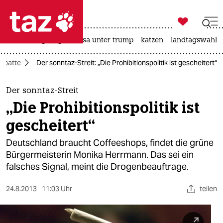

taz zahl ich
hitze
bergsteigen
usa unter trump
katzen
landtagswahl i

taz zahl ich
ebatte
Der sonntaz-Streit: „Die Prohibitionspolitik ist gescheitert“
taz zahl ich
themen
Der sonntaz-Streit
„Die Prohibitionspolitik ist
politik
gescheitert“
öko
Deutschland braucht Coffeeshops, findet die grüne
Bürgermeisterin Monika Herrmann. Das sei ein
gesellschaft
falsches Signal, meint die Drogenbeauftrage.
kultur
24.8.2013
11:03 Uhr
teilen
sport