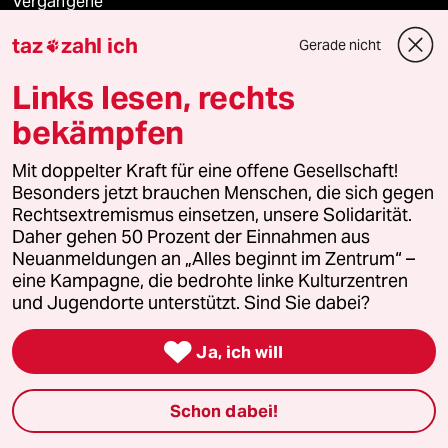
Vergangene
taz
zahl ich
Gerade nicht

taz lab 2027
Links lesen, rechts
bekämpfen
Mehr taz Lesestoff
Mit doppelter Kraft für eine offene Gesellschaft!
Besonders jetzt brauchen Menschen, die sich gegen
taz Blogs
Rechtsextremismus einsetzen, unsere Solidarität.
Daher gehen 50 Prozent der Einnahmen aus
taz FUTURZWEI
Neuanmeldungen an „Alles beginnt im Zentrum“ –
eine Kampagne, die bedrohte linke Kulturzentren
und Jugendorte unterstützt. Sind Sie dabei?
Le Monde diplomatique

Ja, ich will
taz Archiv
Schon dabei!
Mehr taz Angebote