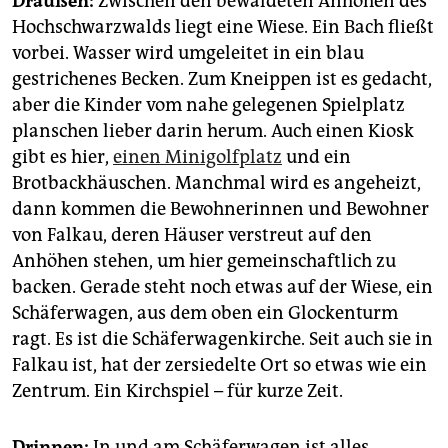
Draußen:
Zwischen den bewaldeten Anhöhen des
epaper login
Hochschwarzwalds liegt eine Wiese. Ein Bach fließt
vorbei. Wasser wird umgeleitet in ein blau
gestrichenes Becken. Zum Kneippen ist es gedacht,
aber die Kinder vom nahe gelegenen Spielplatz
planschen lieber darin herum. Auch einen Kiosk
gibt es hier,
einen Minigolfplatz
und ein
Brotbackhäuschen. Manchmal wird es angeheizt,
dann kommen die Bewohnerinnen und Bewohner
von Falkau, deren Häuser verstreut auf den
Anhöhen stehen, um hier gemeinschaftlich zu
backen. Gerade steht noch etwas auf der Wiese, ein
Schäferwagen, aus dem oben ein Glockenturm
ragt. Es ist die Schäferwagenkirche. Seit auch sie in
Falkau ist, hat der zersiedelte Ort so etwas wie ein
Zentrum. Ein Kirchspiel – für kurze Zeit.
Drinnen:
In und am Schäferwagen ist alles