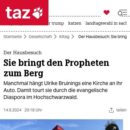

taz zahl ich
bergsteigen
usa unter trump
katzen
landtagswahl in sachs

taz zahl ich
Startseite
Gesellschaft
Alltag
Der Hausbesuch: Sie bringt
taz zahl ich
themen
Der Hausbesuch
Sie bringt den Propheten
politik
zum Berg
öko
Manchmal hängt Ulrike Bruinings eine Kirche an ihr
Auto. Damit tourt sie durch die evangelische
gesellschaft
Diaspora im Hochschwarzwald.
kultur
14.9.2024
20:18 Uhr
teilen
sport