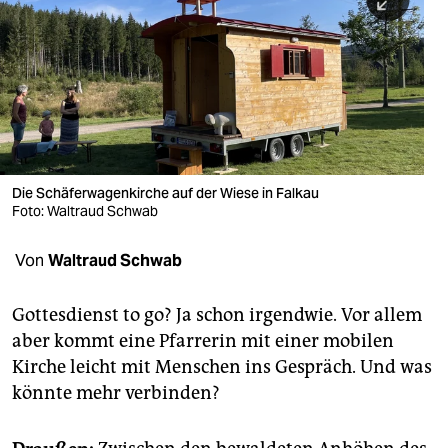
berlin
nord
wahrheit
verlag
verlag
Die Schäferwagenkirche auf der Wiese in Falkau
Foto: Waltraud Schwab
veranstaltungen
shop
Von
Waltraud Schwab
fragen & hilfe
Gottesdienst to go? Ja schon irgendwie. Vor allem
unterstützen
aber kommt eine Pfarrerin mit einer mobilen
Kirche leicht mit Menschen ins Gespräch. Und was
abo
könnte mehr verbinden?
genossenschaft