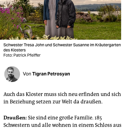
berlin
nord
wahrheit
verlag
Schwester Tresa John und Schwester Susanne im Kräutergarten
des Klosters
verlag
Foto: Patrick Pfeiffer
veranstaltungen
shop
Von
Tigran Petrosyan
fragen & hilfe
Auch das Kloster muss sich neu erfinden und sich
unterstützen
in Beziehung setzen zur Welt da draußen.
abo
Draußen:
Sie sind eine große Familie. 185
genossenschaft
Schwestern und alle wohnen in einem Schloss aus