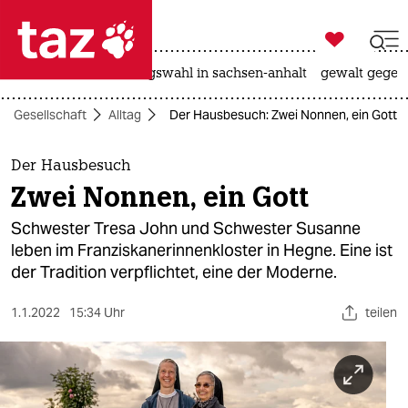

taz zahl ich
hitze
surfen
landtagswahl in sachsen-anhalt
gewalt gegen

taz zahl ich
Gesellschaft
Alltag
Der Hausbesuch: Zwei Nonnen, ein Gott
taz zahl ich
themen
Der Hausbesuch
Zwei Nonnen, ein Gott
politik
Schwester Tresa John und Schwester Susanne
öko
leben im Franziskanerinnenkloster in Hegne. Eine ist
der Tradition verpflichtet, eine der Moderne.
gesellschaft
1.1.2022
15:34 Uhr
teilen
kultur
sport