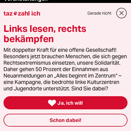
taz
zahl ich
Gerade nicht

Demnächst
Links lesen, rechts
Vor Ort
bekämpfen
Live im Stream
Mit doppelter Kraft für eine offene Gesellschaft!
Besonders jetzt brauchen Menschen, die sich gegen
Vergangene
Rechtsextremismus einsetzen, unsere Solidarität.
Daher gehen 50 Prozent der Einnahmen aus
taz lab 2027
Neuanmeldungen an „Alles beginnt im Zentrum“ –
eine Kampagne, die bedrohte linke Kulturzentren
und Jugendorte unterstützt. Sind Sie dabei?
Mehr taz Lesestoff

Ja, ich will
taz Blogs
Schon dabei!