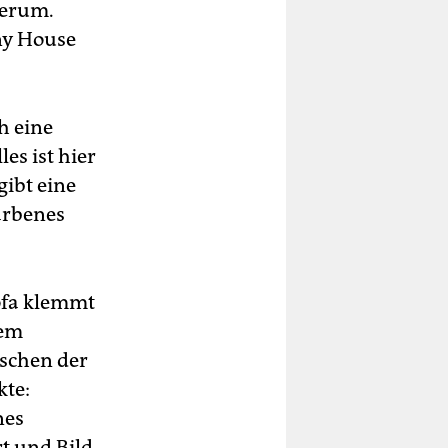
herum.
ny House
h eine
es ist hier
gibt eine
arbenes
ofa klemmt
nem
ischen der
kte:
nes
t und Bild