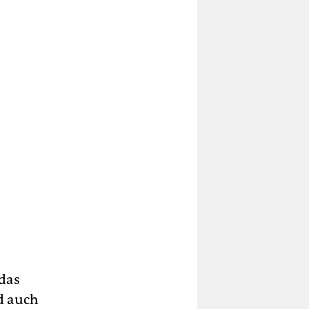
 das
d auch