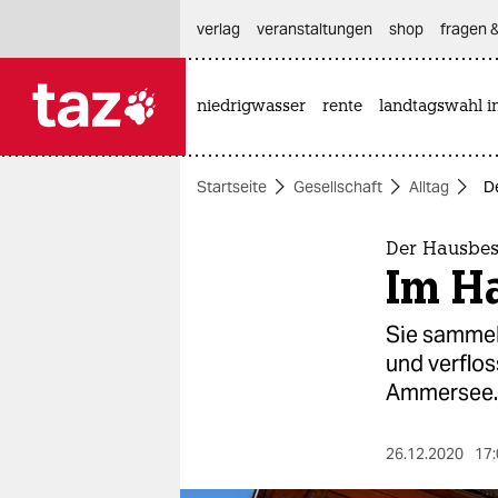
hautnavigation anspringen
hauptinhalt anspringen
footer anspringen
verlag
veranstaltungen
shop
fragen &
niedrigwasser
rente
landtagswahl i

taz zahl ich
taz zahl ich
Startseite
Gesellschaft
Alltag
D
themen
politik
Der Hausbe
Im Ha
öko
Sie sammelt
gesellschaft
und verflo
Ammersee.
kultur
sport
26.12.2020
17: