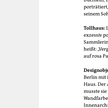
porträtiert
seinem Soh
Tollhaus:
L
exzessiv po
Sammlerin.
heißt: „Ver
auf rosa P
Designobj
Berlin mit
Haus. Der 
musste sie 
Wandfarbe 
Innenarchi