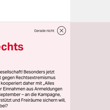
n. Luise
Gerade nicht
echts
hen.
et die
sanften
fer des
esellschaft! Besonders jetzt
des
rt gegen Rechtsextremismus
z kooperiert daher mit „Alles
echs sowie
ller Einnahmen aus Anmeldungen
. September – an die Kampagne,
rstützt und Freiräume sichern will,
bei?