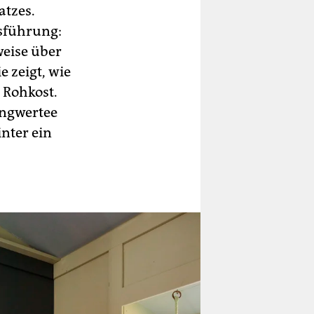
atzes.
nsführung:
weise über
e zeigt, wie
 Rohkost.
Ingwertee
nter ein