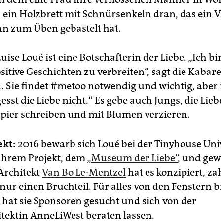
, ein Holzbrett mit Schnürsenkeln dran, das ein V
n zum Üben gebastelt hat.
uise Loué ist eine Botschafterin der Liebe. „Ich bi
sitive Geschichten zu verbreiten“, sagt die Kabare
 Sie findet #metoo notwendig und wichtig, aber 
gesst die Liebe nicht.“ Es gebe auch Jungs, die Lieb
apier schreiben und mit Blumen verzieren.
ekt:
2016 bewarb sich Loué bei der Tinyhouse Uni
 ihrem Projekt, dem
„Museum der Liebe“
, und ge
Architekt
Van Bo Le-Mentzel
hat es konzipiert, za
nur einen Bruchteil. Für alles von den Fenstern b
hat sie Sponsoren gesucht und sich von der
tektin AnneLiWest beraten lassen.