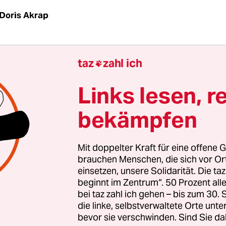
Doris Akrap
sucht sich immer Objekte, um sich zu manifestiere
taz
zahl ich

t sie – und stellt sie in ihrem Tiny House aus.
Links lesen, r
In Utting am Ammersee leben etwa 4.000 Mensc
bekämpfen
 Stunde hält ein Zug aus Augsburg. Langsam gleit
u und weiß angestrichene Regionalbahn aus den 
 voralpinen Endmoränenlandschaft an das Westu
Mit doppelter Kraft für eine offene G
hier schaut man im Süden auf ein atemberauben
brauchen Menschen, die sich vor O
einsetzen, unsere Solidarität. Die ta
ama, auf den Heiligen Berg und das Kloster And
beginnt im Zentrum“. 50 Prozent a
rabolantennen der Erdfunkstelle Raisting.
bei taz zahl ich gehen – bis zum 30
die linke, selbstverwaltete Orte unte
bevor sie verschwinden. Sind Sie da