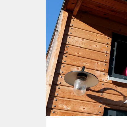
berlin
nord
wahrheit
verlag
verlag
veranstaltungen
shop
fragen & hilfe
unterstützen
abo
genossenschaft