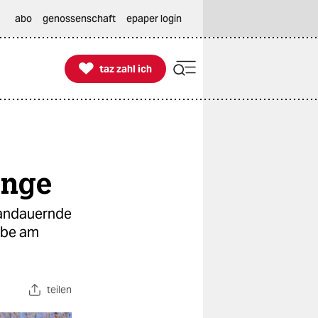
abo
genossenschaft
epaper login

taz zahl ich
taz zahl ich
inge
, andauernde
ebe am
teilen