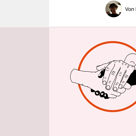
epaper login
Von
Die Liebe 
Loué sammel
Draußen:
Einmal die
kurze, bla
Hügeln der
Sees. Von 
Alpenpanor
auf die Pa