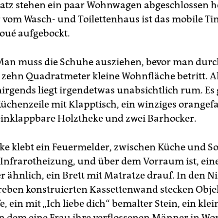
atz stehen ein paar Wohnwagen abgeschlossen 
vom Wasch- und Toilettenhaus ist das mobile Ti
Loué aufgebockt.
an muss die Schuhe ausziehen, bevor man durc
 zehn Quadratmeter kleine Wohnfläche betritt. All
nirgends liegt irgendetwas unabsichtlich rum. Es 
üchenzeile mit Klapptisch, ein winziges orangef
 einklappbare Holztheke und zwei Barhocker.
ke klebt ein Feuermelder, zwischen Küche und S
 Infrarotheizung, und über dem Vorraum ist, ei
 ähnlich, ein Brett mit Matratze drauf. In den N
reben konstruierten Kassettenwand stecken Obje
e, ein mit „Ich liebe dich“ bemalter Stein, ein klei
in dem eine Frau ihre verflossenen Männer in Wor