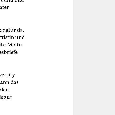
ater
n dafür da,
ttistin und
ihr Motto
esbriefe
versity
wann das
hlen
is zur