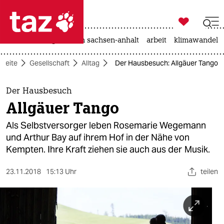

taz zahl ich
hitze
landtagswahl in sachsen-anhalt
arbeit
klimawandel

taz zahl ich
tseite
Gesellschaft
Alltag
Der Hausbesuch: Allgäuer Tango
taz zahl ich
themen
Der Hausbesuch
Allgäuer Tango
politik
Als Selbstversorger leben Rosemarie Wegemann
öko
und Arthur Bay auf ihrem Hof in der Nähe von
Kempten. Ihre Kraft ziehen sie auch aus der Musik.
gesellschaft
23.11.2018
15:13 Uhr
teilen
kultur
sport