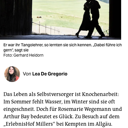
berlin
nord
wahrheit
verlag
Er war ihr Tangolehrer, so lernten sie sich kennen. „Dabei führe ich
gern“, sagt sie
verlag
Foto: Gerhard Heidorn
veranstaltungen
shop
Von
Lea De Gregorio
fragen & hilfe
Das Leben als Selbstversorger ist Knochenarbeit:
unterstützen
Im Sommer fehlt Wasser, im Winter sind sie oft
abo
eingeschneit. Doch für Rosemarie Wegemann und
Arthur Bay bedeutet es Glück. Zu Besuch auf dem
genossenschaft
„ErlebnisHof Millers“ bei Kempten im Allgäu.