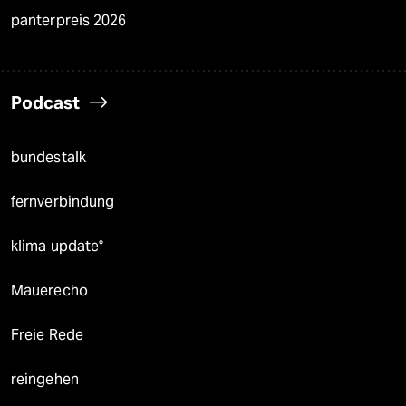
panterpreis 2026
Podcast
bundestalk
fernverbindung
klima update°
Mauerecho
Freie Rede
reingehen