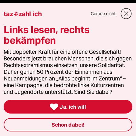
Vor Ort
taz
zahl ich
Gerade nicht

Live im Stream
Links lesen, rechts
Vergangene
bekämpfen
taz lab 2027
Mit doppelter Kraft für eine offene Gesellschaft!
Besonders jetzt brauchen Menschen, die sich gegen
Rechtsextremismus einsetzen, unsere Solidarität.
Daher gehen 50 Prozent der Einnahmen aus
Mehr taz Lesestoff
Neuanmeldungen an „Alles beginnt im Zentrum“ –
eine Kampagne, die bedrohte linke Kulturzentren
und Jugendorte unterstützt. Sind Sie dabei?
taz Blogs

Ja, ich will
taz FUTURZWEI
Schon dabei!
Le Monde diplomatique