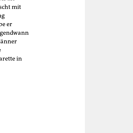
scht mit
ng
be er
 irgendwann
 Männer
e
arette in