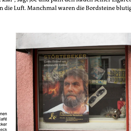
in die Luft. Manchmal waren die Bordsteine blutig
inen
Café
cker
neck