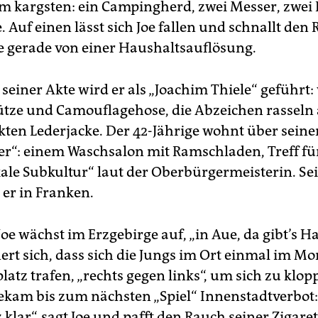
am kargsten: ein Campingherd, zwei Messer, zwei 
. Auf einen lässt sich Joe fallen und schnallt den
e gerade von einer Haushaltsauflösung.
seiner Akte wird er als „Joachim Thiele“ geführt:
tze und Camouflagehose, die Abzeichen rasseln 
kten Lederjacke. Der 42-Jährige wohnt über sein
er“: einem Waschsalon mit Ramsch­laden, Treff fü
kale Subkultur“ laut der Oberbürgermeisterin. Se
 er in Franken.
oe wächst im Erzgebirge auf, „in Aue, da gibt’s Ha
nert sich, dass sich die Jungs im Ort einmal im Mo
atz trafen, „rechts gegen links“, um sich zu klop
bekam bis zum nächsten „Spiel“ Innenstadtverbot
 klar“, sagt Joe und pafft den Rauch seiner Zigaret