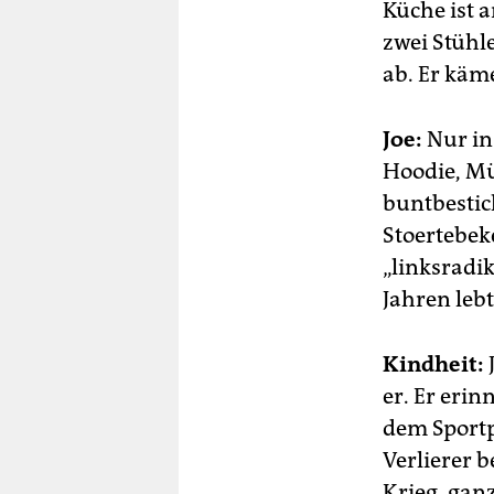
Küche ist 
zwei Stühle
ab. Er käm
Joe:
Nur in 
Hoodie, Mü
buntbestic
Stoertebek
„linksradi
Jahren lebt
Kindheit:
J
er. Er erin
dem Sportpl
Verlierer 
Krieg, ganz