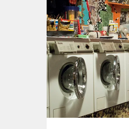
berlin
nord
wahrheit
verlag
verlag
veranstaltungen
shop
fragen & hilfe
unterstützen
abo
genossenschaft