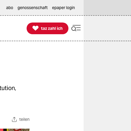
abo
genossenschaft
epaper login

taz zahl ich
taz zahl ich
tution,
teilen