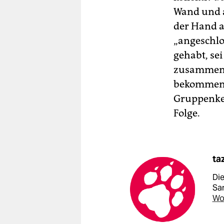
Wand und a
der Hand a
„angeschlos
gehabt, se
zusammenkl
bekommen e
Gruppenkeil
Folge.
ta
Di
Sa
Wo