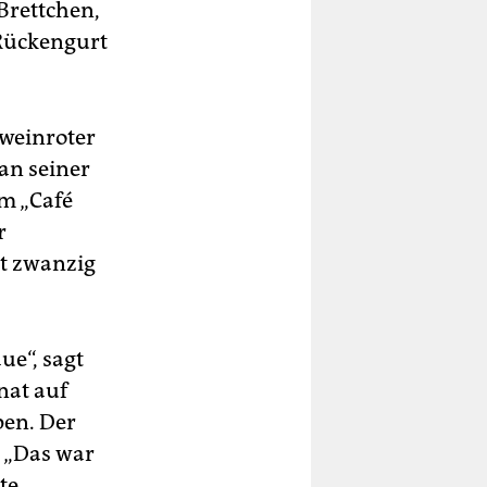
Brettchen,
 Rückengurt
 weinroter
an seiner
em „Café
r
it zwanzig
ue“, sagt
nat auf
pen. Der
: „Das war
te