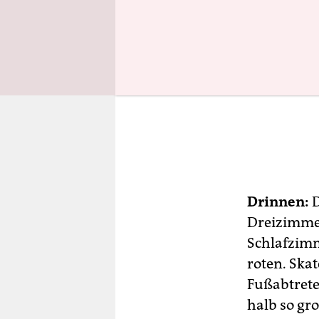
Drinnen:
D
Dreizimme
Schlafzimm
roten. Skat
Fußabtreter
halb so gr