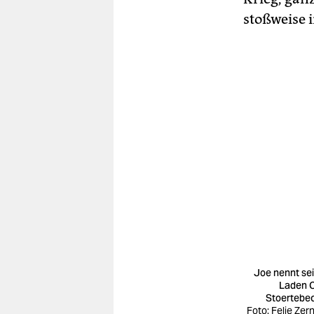
stoßweise 
Joe nennt se
Laden 
Stoertebe
Foto: Felie Zer