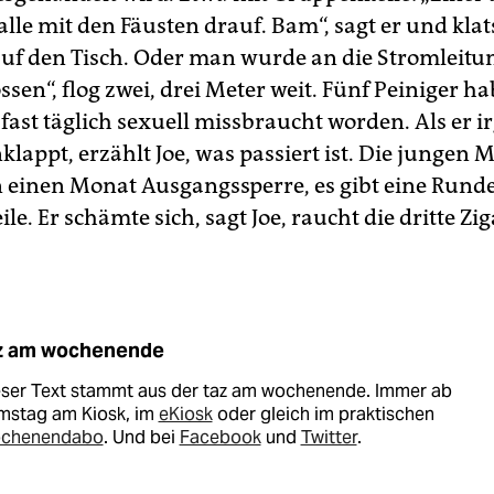
lle mit den Fäusten drauf. Bam“, sagt er und klat
uf den Tisch. Oder man wurde an die Stromleitu
sen“, flog zwei, drei Meter weit. Fünf Peiniger ha
i fast täglich sexuell missbraucht worden. Als er
appt, erzählt Joe, was passiert ist. Die jungen
inen Monat Ausgangssperre, es gibt eine Rund
e. Er schämte sich, sagt Joe, raucht die dritte Zig
z am wochenende
eser Text stammt aus der taz am wochenende. Immer ab
mstag am Kiosk, im
eKiosk
oder gleich im praktischen
chenendabo
. Und bei
Facebook
und
Twitter
.