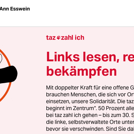
Ann Esswein
i grau, sagt Joe. Ansbach, Mittelfranken, 40.000
taz
zahl ich

t von Leuten, „die gern zu Hause bleiben“. Zu Bes
 das doch auch verstehen kann.
Links lesen, r
bekämpfen
Ein paar Studentinnen radeln durch die Würzbur
 am Rande der Altstadt von Ansbach. Im Hinterh
Häuser stehen drei Lastenräder und ein bunt an
Mit doppelter Kraft für eine offene G
 Möbel und Flohmarktkram bis zur Dachrinne.
brauchen Menschen, die sich vor O
einsetzen, unsere Solidarität. Die ta
beginnt im Zentrum“. 50 Prozent a
bei taz zahl ich gehen – bis zum 30
die linke, selbstverwaltete Orte unte
bevor sie verschwinden. Sind Sie da