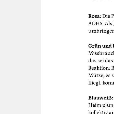
Rosa:
Die P
ADHS. Als 
umbringen w
Grün und 
Missbrauch
das sei da
Reaktion: R
Mütze, es s
fliegt, kom
Blauweiß:
Heim plünd
kollektiv 