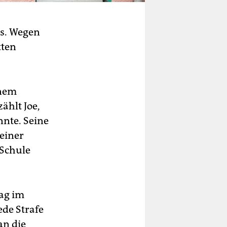
ss. Wegen
tten
inem
ählt Joe,
nnte. Seine
seiner
 Schule
Tag im
ede Strafe
an die