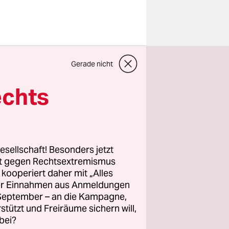
 Einwohner,
Gerade nicht
uch bei
echts
ger
of von
gespraytes
esellschaft! Besonders jetzt
rt gegen Rechtsextremismus
z kooperiert daher mit „Alles
ller Einnahmen aus Anmeldungen
. September – an die Kampagne,
rstützt und Freiräume sichern will,
bei?