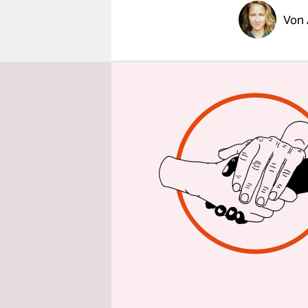
epaper login
Von
Ansbach se
sei bewohn
einem, der
Draußen:
Landstraße
einem der 
Mofa, dazu