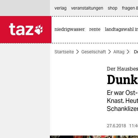
hautnavigation anspringen
hauptinhalt anspringen
footer anspringen
verlag
veranstaltungen
shop
fragen &
niedrigwasser
rente
landtagswahl i

taz zahl ich
taz zahl ich
Startseite
Gesellschaft
Alltag
D
themen
politik
Der Hausbe
Dunk
öko
Er war Ost-
gesellschaft
Knast. Heu
Schanklize
kultur
sport
27.6.2018
11:4