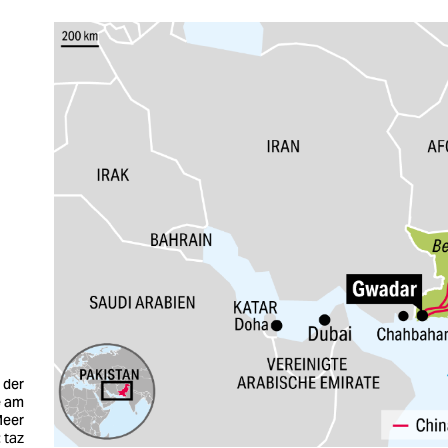
 der
e am
Meer
: taz