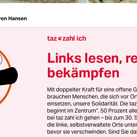
ven Hansen
taz
zahl ich
hrtausendwende war die südwestpakistanische W

 Gwadar nur für ihre Fischerei bekannt. Für den
Links lesen, r
n Ort in
Belutschistan
auf der Gwadar-Halbinsel
von der Grenze zum Iran entfernt, interessierte s
bekämpfen
iemand. Doch heute bekommen pakistanische Pol
eute Dollarzeichen in den Augen, wenn sie öffent
Mit doppelter Kraft für eine offene G
ie sie die Stadt mit jetzt 270.000 Einwohnern zu
brauchen Menschen, die sich vor O
nzhen verwandeln und über den China-Pakistan
einsetzen, unsere Solidarität. Die ta
CPEC) mit dem chinesischen Nordwesten verbinde
beginnt im Zentrum“. 50 Prozent a
bei taz zahl ich gehen – bis zum 30
eking spielt Gwadar inzwischen
eine strategische
die linke, selbstverwaltete Orte unte
bevor sie verschwinden. Sind Sie da
bt sich aus der Nähe zum Eingang des Persischen 