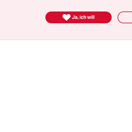
 von Hormus) und damit zu den dortigen Ölfelde
 wie Dubai und Doha.

Ja, ich will