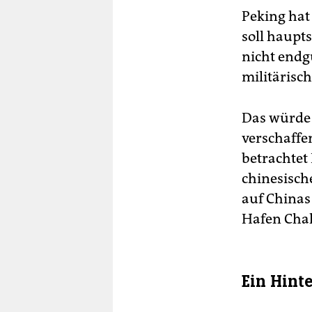
Peking hat
soll haupts
nicht endgü
militärisc
Das würde 
verschaffe
betrachtet
chinesische
auf China
Hafen Chah
Ein Hint