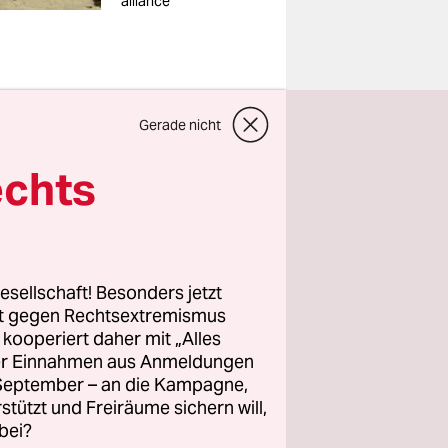
alliance
üsten- und
Gerade nicht
echts
, 60
ich auch in
itiker und
lich davon
esellschaft! Besonders jetzt
 einem
rt gegen Rechtsextremismus
 Economic
z kooperiert daher mit „Alles
n wollen.
ller Einnahmen aus Anmeldungen
. September – an die Kampagne,
 Rolle.
rstützt und Freiräume sichern will,
bei?
Golfs (über