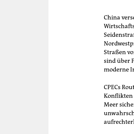
China vers
Wirtschafts
Seidenstraß
Nordwestpr
Straßen vo
sind über 
moderne In
CPECs Rout
Konflikten
Meer siche
unwahrsch
aufrechte