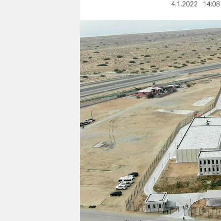
berlin
4.1.2022
14:08
nord
wahrheit
verlag
verlag
veranstaltungen
shop
fragen & hilfe
unterstützen
abo
genossenschaft