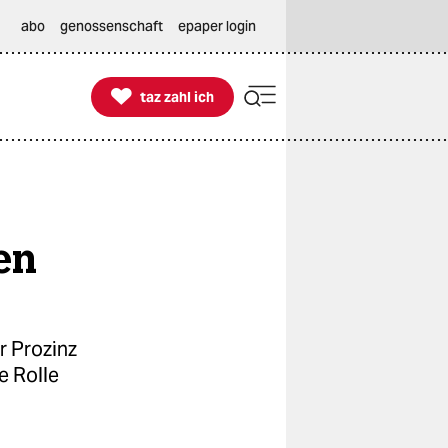
abo
genossenschaft
epaper login

taz zahl ich
taz zahl ich
en
r Prozinz
e Rolle