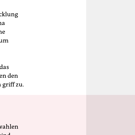
icklung
na
ne
aum
 das
en den
griff zu.
wahlen