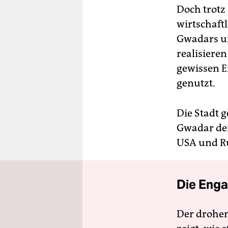
Doch trotz 
wirtschaftl
Gwadars un
realisieren
gewissen 
genutzt.
Die Stadt g
Gwadar de
USA und Rus
Die Enga
Der drohe