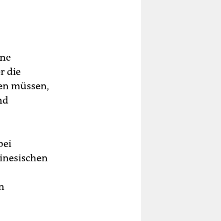
ine
r die
ren müssen,
nd
bei
hinesischen
n