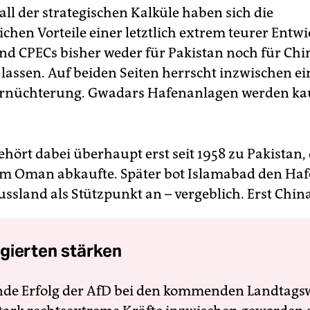
all der strategischen Kalküle haben sich die
ichen Vorteile einer letztlich extrem teurer Entw
d CPECs bisher weder für Pakistan noch für Chi
 lassen. Auf beiden Seiten herrscht inzwischen ei
Ernüchterung. Gwadars Hafenanlagen werden k
ehört dabei überhaupt erst seit 1958 zu Pakistan,
m Oman abkaufte. Später bot Islamabad den Haf
sland als Stützpunkt an – vergeblich. Erst China 
gierten stärken
nde Erfolg der AfD bei den kommenden Landtags