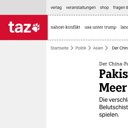
hautnavigation anspringen
hauptinhalt anspringen
footer anspringen
verlag
veranstaltungen
shop
fragen &
nahost-konflikt
usa unter trump
lan

taz zahl ich
taz zahl ich
Startseite
Politik
Asien
Der Chin
themen
politik
Der China-P
Paki
öko
Meer
gesellschaft
Die verschl
kultur
Belutschist
spielen.
sport