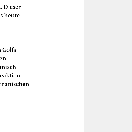
. Dieser
is heute
 Golfs
Den
anisch-
Reaktion
iranischen