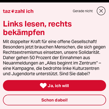
panterstiftung
taz
zahl ich
Gerade nicht

panterpreis 2026
Links lesen, rechts
bekämpfen
Podcast
Mit doppelter Kraft für eine offene Gesellschaft!
Besonders jetzt brauchen Menschen, die sich gegen
Rechtsextremismus einsetzen, unsere Solidarität.
bundestalk
Daher gehen 50 Prozent der Einnahmen aus
Neuanmeldungen an „Alles beginnt im Zentrum“ –
fernverbindung
eine Kampagne, die bedrohte linke Kulturzentren
und Jugendorte unterstützt. Sind Sie dabei?
klima update°

Ja, ich will
Mauerecho
Schon dabei!
Freie Rede