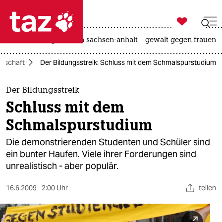

taz zahl ich
hitze
landtagswahl in sachsen-anhalt
gewalt gegen frauen

taz zahl ich
nschaft
Der Bildungsstreik: Schluss mit dem Schmalspurstudium
taz zahl ich
themen
Der Bildungsstreik
Schluss mit dem
politik
Schmalspurstudium
öko
Die demonstrierenden Studenten und Schüler sind
ein bunter Haufen. Viele ihrer Forderungen sind
gesellschaft
unrealistisch - aber populär.
kultur
16.6.2009
2:00 Uhr
teilen
sport