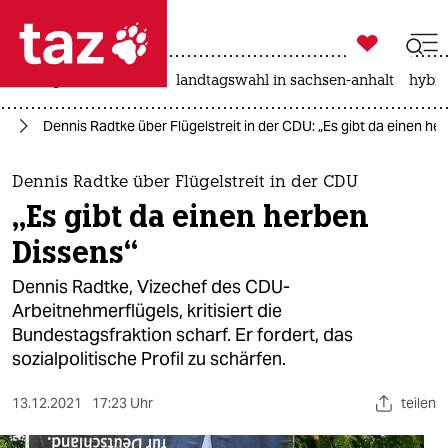

taz zahl ich
niedrigwasser
rente
landtagswahl in sachsen-anhalt
hybri

taz zahl ich
25
Dennis Radtke über Flügelstreit in der CDU: „Es gibt da einen he
taz zahl ich
themen
Dennis Radtke über Flügelstreit in der CDU
„Es gibt da einen herben
politik
Dissens“
öko
Dennis Radtke, Vizechef des CDU-
Arbeitnehmerflügels, kritisiert die
gesellschaft
Bundestagsfraktion scharf. Er fordert, das
sozialpolitische Profil zu schärfen.
kultur
sport
13.12.2021
17:23 Uhr
teilen