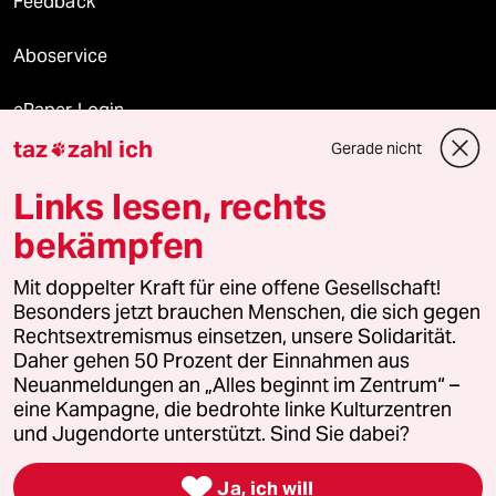
Feedback
Aboservice
ePaper Login
taz
zahl ich
Gerade nicht

Downloads für Abonnierende
Links lesen, rechts
bekämpfen
© 2026 taz Verlags und Vertriebs GmbH
Mit doppelter Kraft für eine offene Gesellschaft!
Alle Rechte vorbehalten. Bei rechtlichen Fragen oder für Genehmigungen
wenden Sie sich bitte an
lizenzen@taz.de
Besonders jetzt brauchen Menschen, die sich gegen
Rechtsextremismus einsetzen, unsere Solidarität.
Daher gehen 50 Prozent der Einnahmen aus
Feedback
Redaktionsstatut
Kommune-Richtlinien
KI-
Neuanmeldungen an „Alles beginnt im Zentrum“ –
eine Kampagne, die bedrohte linke Kulturzentren
Leitlinie
Informant
Datenschutz
Impressum
AGB
und Jugendorte unterstützt. Sind Sie dabei?
Seitenwende
Einwilligungen widerrufen (Ads)

Ja, ich will