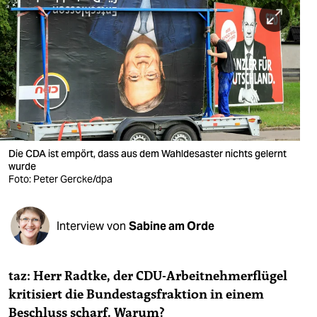
berlin
nord
wahrheit
verlag
verlag
veranstaltungen
Die CDA ist empört, dass aus dem Wahldesaster nichts gelernt
wurde
shop
Foto: Peter Gercke/dpa
fragen & hilfe
Interview von
Sabine am Orde
unterstützen
abo
taz: Herr Radtke, der CDU-Arbeitnehmerflügel
genossenschaft
kritisiert die Bundestagsfraktion in einem
Beschluss scharf. Warum?