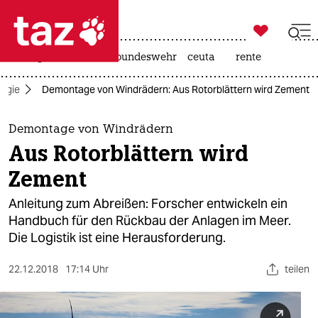

taz zahl ich
niedrigwasser
afd
bundeswehr
ceuta
rente

taz zahl ich
ogie
Demontage von Windrädern: Aus Rotorblättern wird Zement
taz zahl ich
themen
Demontage von Windrädern
Aus Rotorblättern wird
politik
Zement
öko
Anleitung zum Abreißen: Forscher entwickeln ein
Handbuch für den Rückbau der Anlagen im Meer.
gesellschaft
Die Logistik ist eine Herausforderung.
kultur
22.12.2018
17:14 Uhr
teilen
sport