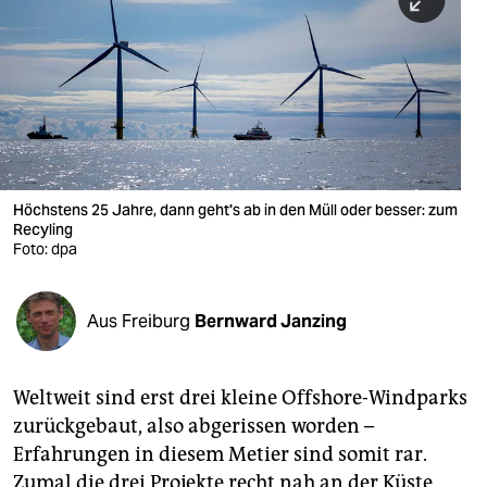
berlin
nord
wahrheit
verlag
verlag
Höchstens 25 Jahre, dann geht's ab in den Müll oder besser: zum
Recyling
veranstaltungen
Foto: dpa
shop
fragen & hilfe
Aus Freiburg
Bernward Janzing
unterstützen
Weltweit sind erst drei kleine Offshore-Windparks
abo
zurückgebaut, also abgerissen worden –
genossenschaft
Erfahrungen in diesem Metier sind somit rar.
Zumal die drei Projekte recht nah an der Küste