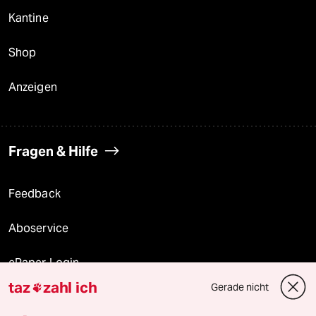
Kantine
Shop
Anzeigen
Fragen & Hilfe
Feedback
Aboservice
ePaper Login
taz
zahl ich
Gerade nicht

Downloads für Abonnierende