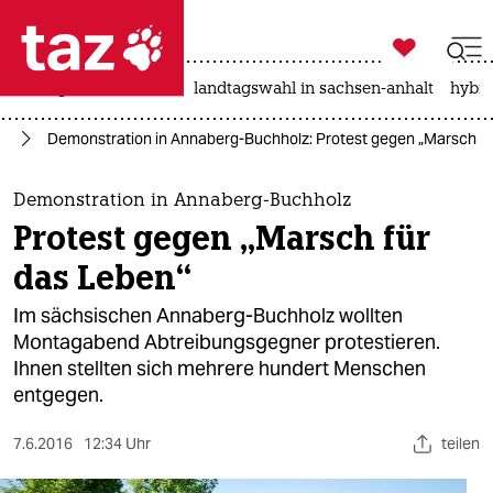

taz zahl ich
niedrigwasser
rente
landtagswahl in sachsen-anhalt
hybri

taz zahl ich
nd
Demonstration in Annaberg-Buchholz: Protest gegen „Marsch fü
taz zahl ich
themen
Demonstration in Annaberg-Buchholz
Protest gegen „Marsch für
politik
das Leben“
öko
Im sächsischen Annaberg-Buchholz wollten
Montagabend Abtreibungsgegner protestieren.
gesellschaft
Ihnen stellten sich mehrere hundert Menschen
entgegen.
kultur
sport
7.6.2016
12:34 Uhr
teilen