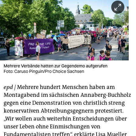
berlin
nord
wahrheit
verlag
verlag
veranstaltungen
Mehrere Verbände hatten zur Gegendemo aufgerufen
Foto: Caruso Pinguin/Pro Choice Sachsen
shop
epd
|
Mehrere hundert Menschen haben am
fragen & hilfe
Montagabend im sächsischen Annaberg-Buchholz
unterstützen
gegen eine Demonstration von christlich streng
konservativen Abtreibungsgegnern protestiert.
abo
„Wir wollen auch weiterhin Entscheidungen über
genossenschaft
unser Leben ohne Einmischungen von
Fundamentalisten treffen“, erklärte Lisa Mueller