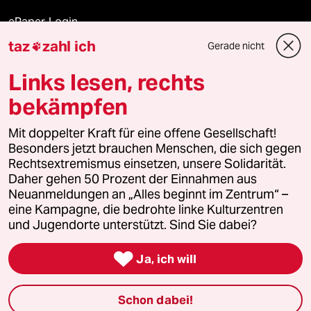
ePaper Login
taz
zahl ich
Gerade nicht

Downloads für Abonnierende
Links lesen, rechts
bekämpfen
© 2026 taz Verlags und Vertriebs GmbH
Mit doppelter Kraft für eine offene Gesellschaft!
Alle Rechte vorbehalten. Bei rechtlichen Fragen oder für Genehmigungen
wenden Sie sich bitte an
lizenzen@taz.de
Besonders jetzt brauchen Menschen, die sich gegen
Rechtsextremismus einsetzen, unsere Solidarität.
Daher gehen 50 Prozent der Einnahmen aus
Feedback
Redaktionsstatut
Kommune-Richtlinien
KI-
Neuanmeldungen an „Alles beginnt im Zentrum“ –
eine Kampagne, die bedrohte linke Kulturzentren
Leitlinie
Informant
Datenschutz
Impressum
AGB
und Jugendorte unterstützt. Sind Sie dabei?
Seitenwende
Einwilligungen widerrufen (Ads)

Ja, ich will
Schon dabei!