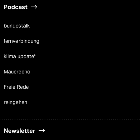
Podcast
bundestalk
fernverbindung
klima update°
Mauerecho
Freie Rede
reingehen
Newsletter