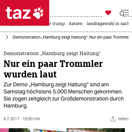

taz zahl ich
bergsteigen
usa unter trump
katzen
landtagswahl in sachs

taz zahl ich
rg
Demonstration „Hamburg zeigt Haltung“: Nur ein paar Trommler 
taz zahl ich
themen
Demonstration „Hamburg zeigt Haltung“
Nur ein paar Trommler
politik
wurden laut
öko
Zur Demo „Hamburg zeigt Haltung“ sind am
Samstag höchstens 5.000 Menschen gekommen.
gesellschaft
Sie zogen zeitgleich zur Großdemonstration durch
Hamburg.
kultur
sport
8.7.2017
16:00 Uhr
teilen