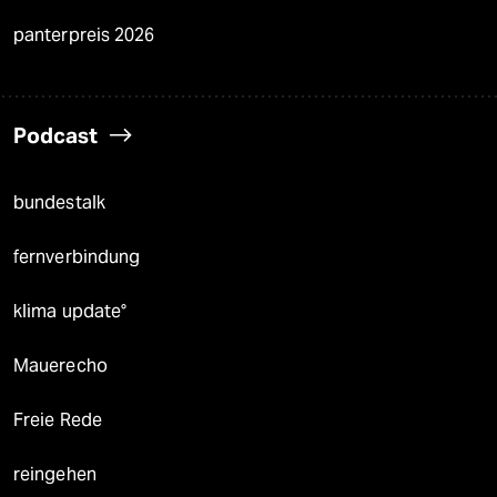
panterpreis 2026
Podcast
bundestalk
fernverbindung
klima update°
Mauerecho
Freie Rede
reingehen