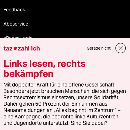
Feedback
Aboservice
ePaper Login
taz
zahl ich
Gerade nicht

Downloads für Abonnierende
Links lesen, rechts
bekämpfen
© 2026 taz Verlags und Vertriebs GmbH
Alle Rechte vorbehalten. Bei rechtlichen Fragen oder für Genehmigungen
Mit doppelter Kraft für eine offene Gesellschaft!
wenden Sie sich bitte an
lizenzen@taz.de
Besonders jetzt brauchen Menschen, die sich gegen
Rechtsextremismus einsetzen, unsere Solidarität.
Daher gehen 50 Prozent der Einnahmen aus
Feedback
Redaktionsstatut
Kommune-Richtlinien
KI-
Neuanmeldungen an „Alles beginnt im Zentrum“ –
eine Kampagne, die bedrohte linke Kulturzentren
Leitlinie
Informant
Datenschutz
Impressum
AGB
und Jugendorte unterstützt. Sind Sie dabei?