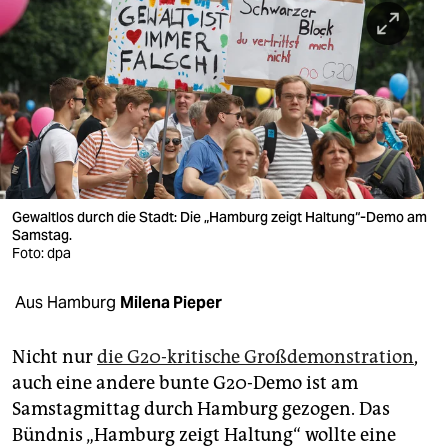
berlin
nord
wahrheit
verlag
verlag
veranstaltungen
Gewaltlos durch die Stadt: Die „Hamburg zeigt Haltung“-Demo am
Samstag.
shop
Foto: dpa
fragen & hilfe
Aus Hamburg
Milena Pieper
unterstützen
Nicht nur
die G20-kritische Großdemonstration
,
abo
auch eine andere bunte G20-Demo ist am
Samstagmittag durch Hamburg gezogen. Das
genossenschaft
Bündnis „Hamburg zeigt Haltung“ wollte eine